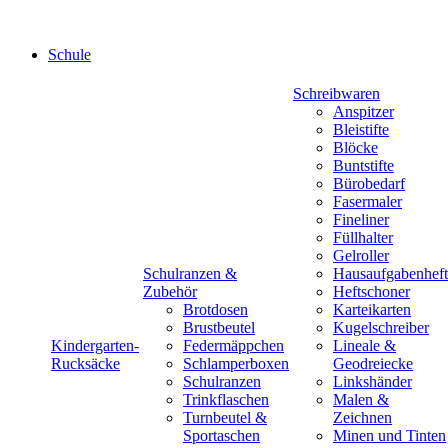
Schule
Schreibwaren
Anspitzer
Bleistifte
Blöcke
Buntstifte
Bürobedarf
Fasermaler
Fineliner
Füllhalter
Gelroller
Schulranzen &
Hausaufgabenheft
Zubehör
Heftschoner
Brotdosen
Karteikarten
Brustbeutel
Kugelschreiber
Kindergarten-
Federmäppchen
Lineale &
Rucksäcke
Schlamperboxen
Geodreiecke
Schulranzen
Linkshänder
Trinkflaschen
Malen &
Turnbeutel &
Zeichnen
Sportaschen
Minen und Tinten