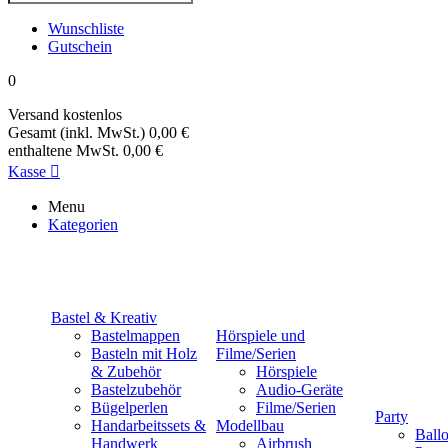
Wunschliste
Gutschein
0
Versand
kostenlos
Gesamt (inkl. MwSt.)
0,00 €
enthaltene MwSt.
0,00 €
Kasse

Menu
Kategorien
Bastel & Kreativ
Bastelmappen
Hörspiele und
Basteln mit Holz
Filme/Serien
& Zubehör
Hörspiele
Bastelzubehör
Audio-Geräte
Bügelperlen
Filme/Serien
Party
Handarbeitssets &
Modellbau
Ball
Handwerk
Airbrush