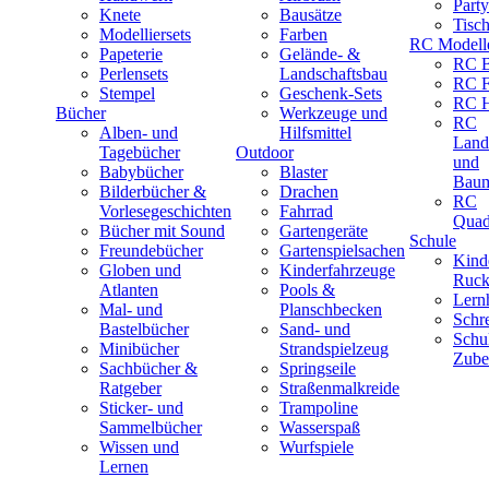
Part
Knete
Bausätze
Tisc
Modelliersets
Farben
RC Modell
Papeterie
Gelände- &
RC B
Perlensets
Landschaftsbau
RC F
Stempel
Geschenk-Sets
RC H
Bücher
Werkzeuge und
RC
Alben- und
Hilfsmittel
Land
Tagebücher
Outdoor
und
Babybücher
Blaster
Baum
Bilderbücher &
Drachen
RC
Vorlesegeschichten
Fahrrad
Quad
Bücher mit Sound
Gartengeräte
Schule
Freundebücher
Gartenspielsachen
Kind
Globen und
Kinderfahrzeuge
Ruck
Atlanten
Pools &
Lernh
Mal- und
Planschbecken
Schr
Bastelbücher
Sand- und
Schu
Minibücher
Strandspielzeug
Zube
Sachbücher &
Springseile
Ratgeber
Straßenmalkreide
Sticker- und
Trampoline
Sammelbücher
Wasserspaß
Wissen und
Wurfspiele
Lernen