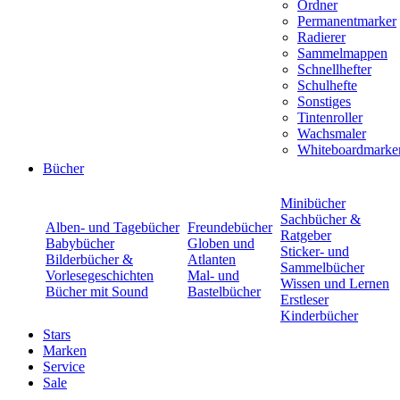
Ordner
Permanentmarker
Radierer
Sammelmappen
Schnellhefter
Schulhefte
Sonstiges
Tintenroller
Wachsmaler
Whiteboardmarke
Bücher
Minibücher
Sachbücher &
Alben- und Tagebücher
Freundebücher
Ratgeber
Babybücher
Globen und
Sticker- und
Bilderbücher &
Atlanten
Sammelbücher
Vorlesegeschichten
Mal- und
Wissen und Lernen
Bücher mit Sound
Bastelbücher
Erstleser
Kinderbücher
Stars
Marken
Service
Sale