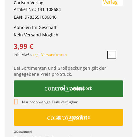
Carlsen Verlag
Artikel-Nr.: 131-108684
EAN: 9783551086846
Abholen Im Geschäft
Kein Versand Möglich
3,99 €
inkl. MwSt.
zzgl. Versandkosten
Bei Sortimenten und Großpackungen gilt der
angegebene Preis pro Stück.
control_point
In den Warenkorb

Nur noch wenige Teile verfügbar
control_point
Zur Wunschliste
Glückwunsch!