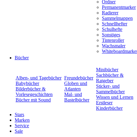
Ordner
Permanentmarker
Radierer
Sammelmappen
Schnellhefter
Schulhefte
Sonstiges
Tintenroller
Wachsmaler
Whiteboardmarke
Bücher
Minibücher
Sachbücher &
Alben- und Tagebücher
Freundebücher
Ratgeber
Babybücher
Globen und
Sticker- und
Bilderbücher &
Atlanten
Sammelbücher
Vorlesegeschichten
Mal- und
Wissen und Lernen
Bücher mit Sound
Bastelbücher
Erstleser
Kinderbücher
Stars
Marken
Service
Sale