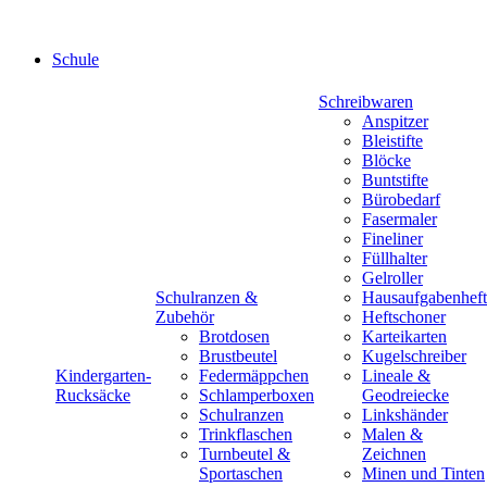
Schule
Schreibwaren
Anspitzer
Bleistifte
Blöcke
Buntstifte
Bürobedarf
Fasermaler
Fineliner
Füllhalter
Gelroller
Schulranzen &
Hausaufgabenheft
Zubehör
Heftschoner
Brotdosen
Karteikarten
Brustbeutel
Kugelschreiber
Kindergarten-
Federmäppchen
Lineale &
Rucksäcke
Schlamperboxen
Geodreiecke
Schulranzen
Linkshänder
Trinkflaschen
Malen &
Turnbeutel &
Zeichnen
Sportaschen
Minen und Tinten