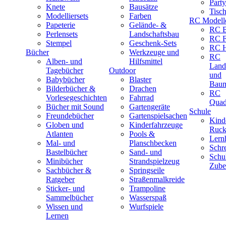
Part
Knete
Bausätze
Tisc
Modelliersets
Farben
RC Modell
Papeterie
Gelände- &
RC B
Perlensets
Landschaftsbau
RC F
Stempel
Geschenk-Sets
RC H
Bücher
Werkzeuge und
RC
Alben- und
Hilfsmittel
Land
Tagebücher
Outdoor
und
Babybücher
Blaster
Baum
Bilderbücher &
Drachen
RC
Vorlesegeschichten
Fahrrad
Quad
Bücher mit Sound
Gartengeräte
Schule
Freundebücher
Gartenspielsachen
Kind
Globen und
Kinderfahrzeuge
Ruck
Atlanten
Pools &
Lernh
Mal- und
Planschbecken
Schr
Bastelbücher
Sand- und
Schu
Minibücher
Strandspielzeug
Zube
Sachbücher &
Springseile
Ratgeber
Straßenmalkreide
Sticker- und
Trampoline
Sammelbücher
Wasserspaß
Wissen und
Wurfspiele
Lernen