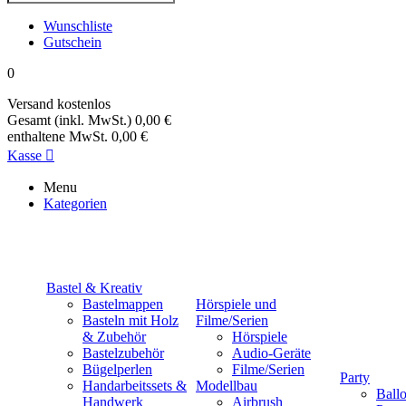
Wunschliste
Gutschein
0
Versand
kostenlos
Gesamt (inkl. MwSt.)
0,00 €
enthaltene MwSt.
0,00 €
Kasse

Menu
Kategorien
Bastel & Kreativ
Bastelmappen
Hörspiele und
Basteln mit Holz
Filme/Serien
& Zubehör
Hörspiele
Bastelzubehör
Audio-Geräte
Bügelperlen
Filme/Serien
Party
Handarbeitssets &
Modellbau
Ball
Handwerk
Airbrush