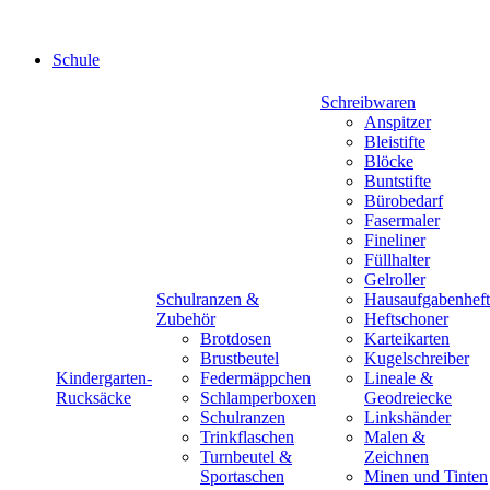
Schule
Schreibwaren
Anspitzer
Bleistifte
Blöcke
Buntstifte
Bürobedarf
Fasermaler
Fineliner
Füllhalter
Gelroller
Schulranzen &
Hausaufgabenheft
Zubehör
Heftschoner
Brotdosen
Karteikarten
Brustbeutel
Kugelschreiber
Kindergarten-
Federmäppchen
Lineale &
Rucksäcke
Schlamperboxen
Geodreiecke
Schulranzen
Linkshänder
Trinkflaschen
Malen &
Turnbeutel &
Zeichnen
Sportaschen
Minen und Tinten