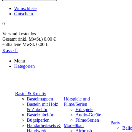
Wunschliste
Gutschein
0
Versand
kostenlos
Gesamt (inkl. MwSt.)
0,00 €
enthaltene MwSt.
0,00 €
Kasse

Menu
Kategorien
Bastel & Kreativ
Bastelmappen
Hörspiele und
Basteln mit Holz
Filme/Serien
& Zubehör
Hörspiele
Bastelzubehör
Audio-Geräte
Bügelperlen
Filme/Serien
Party
Handarbeitssets &
Modellbau
Ball
Handwerk
Airbrush