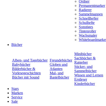
Ordner
Permanentmarker
Radierer
Sammelmappen
Schnellhefter
Schulhefte
Sonstiges
Tintenroller
Wachsmaler
Whiteboardmarke
Bücher
Minibücher
Sachbücher &
Alben- und Tagebücher
Freundebücher
Ratgeber
Babybücher
Globen und
Sticker- und
Bilderbücher &
Atlanten
Sammelbücher
Vorlesegeschichten
Mal- und
Wissen und Lernen
Bücher mit Sound
Bastelbücher
Erstleser
Kinderbücher
Stars
Marken
Service
Sale