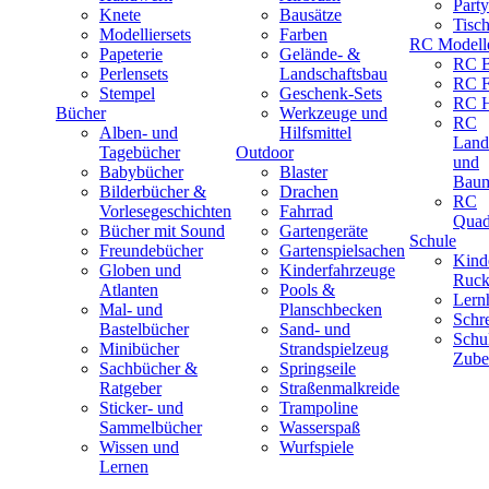
Part
Knete
Bausätze
Tisc
Modelliersets
Farben
RC Modell
Papeterie
Gelände- &
RC B
Perlensets
Landschaftsbau
RC F
Stempel
Geschenk-Sets
RC H
Bücher
Werkzeuge und
RC
Alben- und
Hilfsmittel
Land
Tagebücher
Outdoor
und
Babybücher
Blaster
Baum
Bilderbücher &
Drachen
RC
Vorlesegeschichten
Fahrrad
Quad
Bücher mit Sound
Gartengeräte
Schule
Freundebücher
Gartenspielsachen
Kind
Globen und
Kinderfahrzeuge
Ruck
Atlanten
Pools &
Lernh
Mal- und
Planschbecken
Schr
Bastelbücher
Sand- und
Schu
Minibücher
Strandspielzeug
Zube
Sachbücher &
Springseile
Ratgeber
Straßenmalkreide
Sticker- und
Trampoline
Sammelbücher
Wasserspaß
Wissen und
Wurfspiele
Lernen