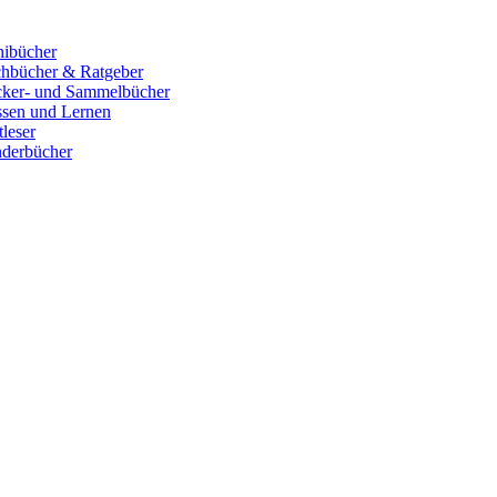
ibücher
hbücher & Ratgeber
cker- und Sammelbücher
sen und Lernen
tleser
derbücher