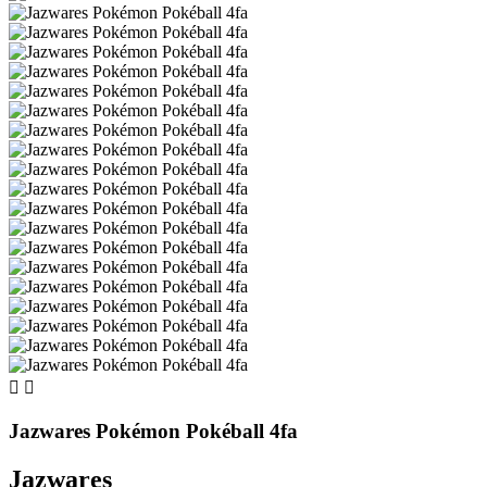


Jazwares Pokémon Pokéball 4fa
Jazwares