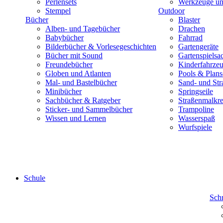
Perlensets
Werkzeuge und
Stempel
Outdoor
Bücher
Blaster
Alben- und Tagebücher
Drachen
Babybücher
Fahrrad
Bilderbücher & Vorlesegeschichten
Gartengeräte
Bücher mit Sound
Gartenspielsa
Freundebücher
Kinderfahrze
Globen und Atlanten
Pools & Plan
Mal- und Bastelbücher
Sand- und Str
Minibücher
Springseile
Sachbücher & Ratgeber
Straßenmalkre
Sticker- und Sammelbücher
Trampoline
Wissen und Lernen
Wasserspaß
Wurfspiele
Schule
Sch