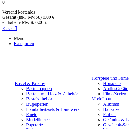
0
Versand
kostenlos
Gesamt (inkl. MwSt.)
0,00 €
enthaltene MwSt.
0,00 €
Kasse

Menu
Kategorien
Hörspiele und Filme
Bastel & Kreativ
Hörspiele
Bastelmappen
Audio-Geräte
Basteln mit Holz & Zubehör
Filme/Serien
Bastelzubehör
Modellbau
Bügelperlen
Airbrush
Handarbeitssets & Handwerk
Bausätze
Knete
Farben
Modelliersets
Gelände- & L
Papeterie
Geschenk-Set