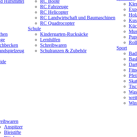
 Hilfsmittel
RC Boote
Kle
RC Fahrzeuge
Exp
RC Helicopter
Hol
RC Landwirtschaft und Baumaschinen
Kus
RC Quadrocopter
Küc
Schule
Mus
chen
Kindergarten-Rucksäcke
Pup
uge
Lernhilfen
Roll
schbecken
Schreibwaren
Sport
andspielzeug
Schulranzen & Zubehör
Bad
Bask
ide
Dar
Fitn
Pfe
Skat
Tisc
Was
weit
Wint
reibwaren
Anspitzer
Bleistifte