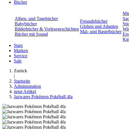
Bücher
Min
Alben- und Tagebücher
Sac
Freundebücher
Babybücher
Sti
Globen und Atlanten
Bilderbücher & Vorlesegeschichten
Wis
Mal- und Bastelbücher
Bücher mit Sound
Ers
Kin
Stars
Marken
Service
Sale
Zurück
|
Startseite
Administration
neue Artikel
Jazwares Pokémon Pokéball 4fa