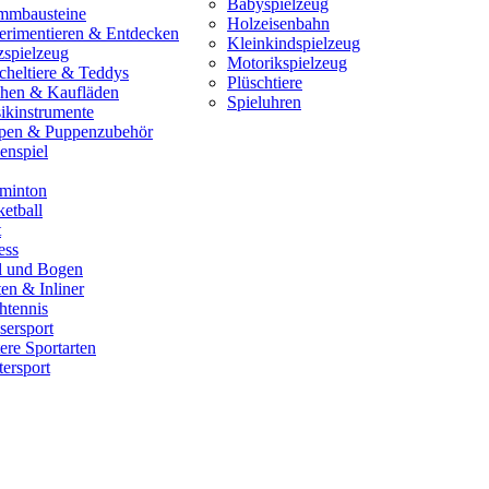
Babyspielzeug
mmbausteine
Holzeisenbahn
erimentieren & Entdecken
Kleinkindspielzeug
zspielzeug
Motorikspielzeug
cheltiere & Teddys
Plüschtiere
hen & Kaufläden
Spieluhren
ikinstrumente
pen & Puppenzubehör
enspiel
minton
etball
t
ess
il und Bogen
en & Inliner
htennis
sersport
ere Sportarten
ersport