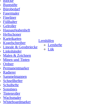
Blöcke
Buntstifte
Bürobedarf
Fasermaler
Fineliner
Füllhalter
Gelroller
Hausaufgabenheft
Heftschoner
Karteikarten
Lernhilfen
Kugelschreiber
Lernhefte
Lineale & Geodreiecke
Lük
Linkshänder
Malen & Zeichnen
Minen und Tinten
Ordner
Permanentmarker
Radierer
Sammelmappen
Schnellhefter
Schulhefte
Sonstiges
Tintenroller
Wachsmaler
Whiteboardmarker