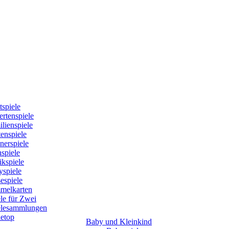
tspiele
rtenspiele
lienspiele
enspiele
nerspiele
spiele
kspiele
yspiele
espiele
melkarten
le für Zwei
elesammlungen
letop
Baby und Kleinkind