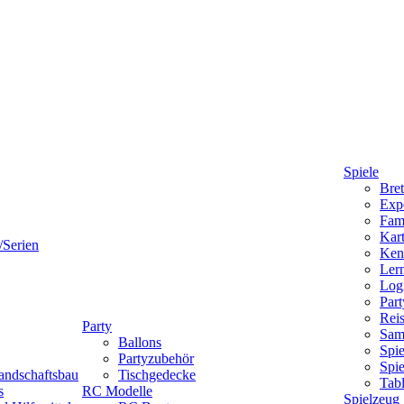
Spiele
Bret
Expe
Fami
Kart
/Serien
Ken
Lern
Logi
Part
Reis
Party
Sam
Ballons
Spie
Partyzubehör
Spi
andschaftsbau
Tischgedecke
Tab
s
RC Modelle
Spielzeug