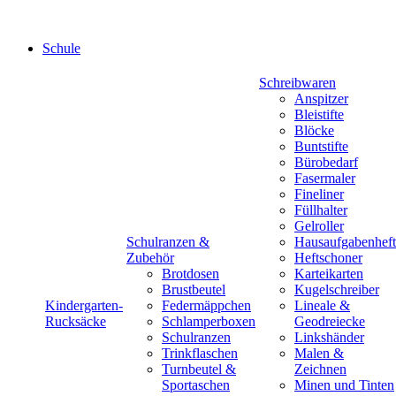
Schule
Schreibwaren
Anspitzer
Bleistifte
Blöcke
Buntstifte
Bürobedarf
Fasermaler
Fineliner
Füllhalter
Gelroller
Schulranzen &
Hausaufgabenheft
Zubehör
Heftschoner
Brotdosen
Karteikarten
Brustbeutel
Kugelschreiber
Kindergarten-
Federmäppchen
Lineale &
Rucksäcke
Schlamperboxen
Geodreiecke
Schulranzen
Linkshänder
Trinkflaschen
Malen &
Turnbeutel &
Zeichnen
Sportaschen
Minen und Tinten