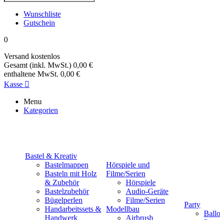
Wunschliste
Gutschein
0
Versand
kostenlos
Gesamt (inkl. MwSt.)
0,00 €
enthaltene MwSt.
0,00 €
Kasse

Menu
Kategorien
Bastel & Kreativ
Bastelmappen
Hörspiele und
Basteln mit Holz
Filme/Serien
& Zubehör
Hörspiele
Bastelzubehör
Audio-Geräte
Bügelperlen
Filme/Serien
Party
Handarbeitssets &
Modellbau
Ball
Handwerk
Airbrush