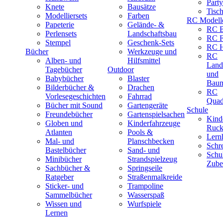
Part
Knete
Bausätze
Tisc
Modelliersets
Farben
RC Modell
Papeterie
Gelände- &
RC B
Perlensets
Landschaftsbau
RC F
Stempel
Geschenk-Sets
RC H
Bücher
Werkzeuge und
RC
Alben- und
Hilfsmittel
Land
Tagebücher
Outdoor
und
Babybücher
Blaster
Baum
Bilderbücher &
Drachen
RC
Vorlesegeschichten
Fahrrad
Quad
Bücher mit Sound
Gartengeräte
Schule
Freundebücher
Gartenspielsachen
Kind
Globen und
Kinderfahrzeuge
Ruck
Atlanten
Pools &
Lernh
Mal- und
Planschbecken
Schr
Bastelbücher
Sand- und
Schu
Minibücher
Strandspielzeug
Zube
Sachbücher &
Springseile
Ratgeber
Straßenmalkreide
Sticker- und
Trampoline
Sammelbücher
Wasserspaß
Wissen und
Wurfspiele
Lernen