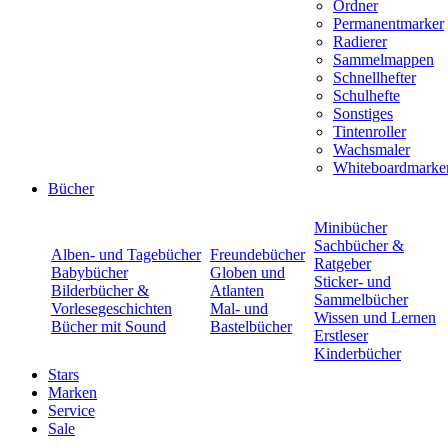
Ordner
Permanentmarker
Radierer
Sammelmappen
Schnellhefter
Schulhefte
Sonstiges
Tintenroller
Wachsmaler
Whiteboardmarke
Bücher
Minibücher
Sachbücher &
Alben- und Tagebücher
Freundebücher
Ratgeber
Babybücher
Globen und
Sticker- und
Bilderbücher &
Atlanten
Sammelbücher
Vorlesegeschichten
Mal- und
Wissen und Lernen
Bücher mit Sound
Bastelbücher
Erstleser
Kinderbücher
Stars
Marken
Service
Sale