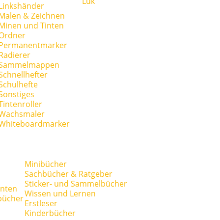
Lük
Linkshänder
Malen & Zeichnen
Minen und Tinten
Ordner
Permanentmarker
Radierer
Sammelmappen
Schnellhefter
Schulhefte
Sonstiges
Tintenroller
Wachsmaler
Whiteboardmarker
Minibücher
Sachbücher & Ratgeber
Sticker- und Sammelbücher
anten
Wissen und Lernen
bücher
Erstleser
Kinderbücher