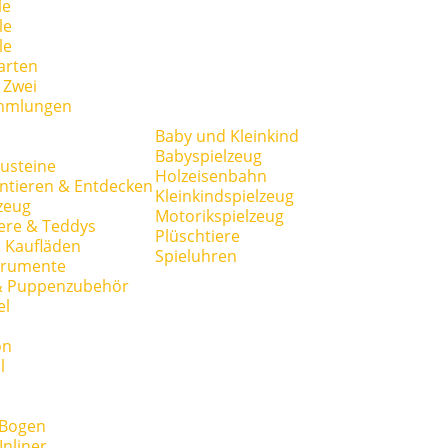
le
le
le
arten
r Zwei
mmlungen
Baby und Kleinkind
Babyspielzeug
usteine
Holzeisenbahn
ntieren & Entdecken
Kleinkindspielzeug
zeug
Motorikspielzeug
ere & Teddys
Plüschtiere
 Kaufläden
Spieluhren
trumente
& Puppenzubehör
el
on
l
 Bogen
Inliner