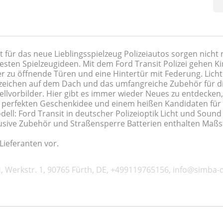
dat für das neue Lieblingsspielzeug Polizeiautos sorgen nich
ten Spielzeugideen. Mit dem Ford Transit Polizei gehen Kin
er zu öffnende Türen und eine Hintertür mit Federung. Licht
zeichen auf dem Dach und das umfangreiche Zubehör für di
ellvorbilder. Hier gibt es immer wieder Neues zu entdecken
er perfekten Geschenkidee und einem heißen Kandidaten für d
odell: Ford Transit in deutscher Polizeioptik Licht und Sou
usive Zubehör und Straßensperre Batterien enthalten Maßst
Lieferanten vor.
, Werkstr. 1, 90765 Fürth, DE, +499119765156, info@simba-