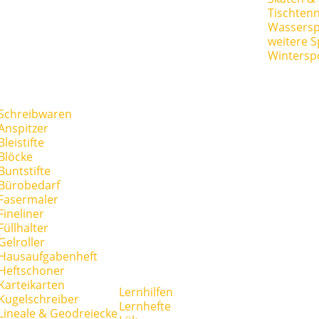
Tischtenn
Wassersp
weitere S
Wintersp
Schreibwaren
Anspitzer
Bleistifte
Blöcke
Buntstifte
Bürobedarf
Fasermaler
Fineliner
Füllhalter
Gelroller
Hausaufgabenheft
Heftschoner
Karteikarten
Lernhilfen
Kugelschreiber
Lernhefte
Lineale & Geodreiecke