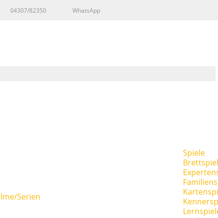
04307/82350
WhatsApp
Spiele
Brettspie
Expertens
Familiens
Kartenspi
ilme/Serien
Kennersp
Lernspiel