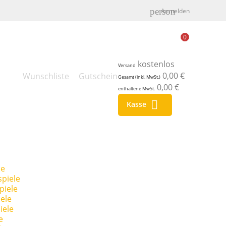
person
Anmelden
0
kostenlos
Versand
0,00 €
Wunschliste
Gutschein
Gesamt (inkl. MwSt.)
0,00 €
enthaltene MwSt.

Kasse
le
piele
piele
ele
iele
e