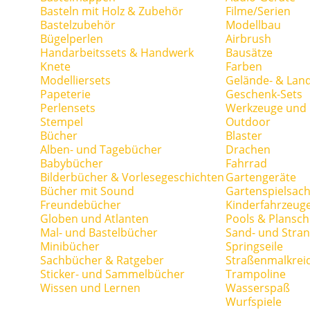
Basteln mit Holz & Zubehör
Filme/Serien
Bastelzubehör
Modellbau
Bügelperlen
Airbrush
Handarbeitssets & Handwerk
Bausätze
Knete
Farben
Modelliersets
Gelände- & Lan
Papeterie
Geschenk-Sets
Perlensets
Werkzeuge und H
Stempel
Outdoor
Bücher
Blaster
Alben- und Tagebücher
Drachen
Babybücher
Fahrrad
Bilderbücher & Vorlesegeschichten
Gartengeräte
Bücher mit Sound
Gartenspielsac
Freundebücher
Kinderfahrzeug
Globen und Atlanten
Pools & Plansc
Mal- und Bastelbücher
Sand- und Stran
Minibücher
Springseile
Sachbücher & Ratgeber
Straßenmalkrei
Sticker- und Sammelbücher
Trampoline
Wissen und Lernen
Wasserspaß
Wurfspiele