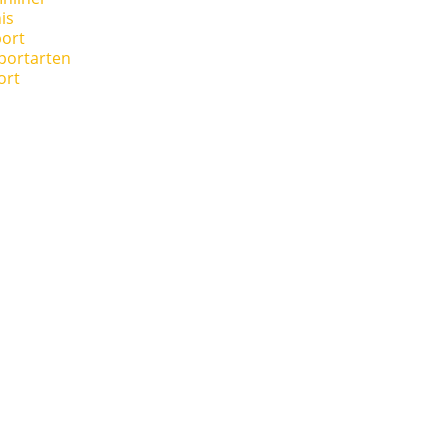
is
ort
portarten
ort