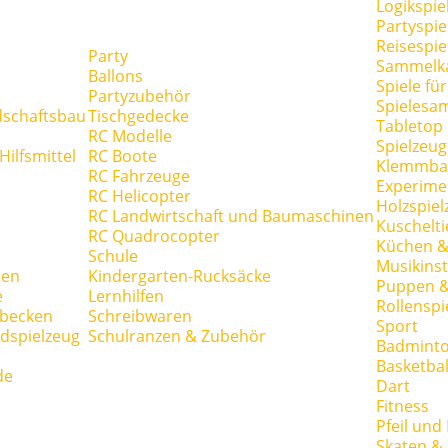
Logikspie
Partyspie
Reisespie
Party
Sammelk
Ballons
Spiele fü
Partyzubehör
Spielesa
dschaftsbau
Tischgedecke
Tabletop
RC Modelle
Spielzeug
ilfsmittel
RC Boote
Klemmba
RC Fahrzeuge
Experime
RC Helicopter
Holzspiel
RC Landwirtschaft und Baumaschinen
Kuschelti
RC Quadrocopter
Küchen &
Schule
Musikins
hen
Kindergarten-Rucksäcke
Puppen 
e
Lernhilfen
Rollenspi
hbecken
Schreibwaren
Sport
dspielzeug
Schulranzen & Zubehör
Badmint
Basketbal
de
Dart
Fitness
Pfeil und
Skaten & 