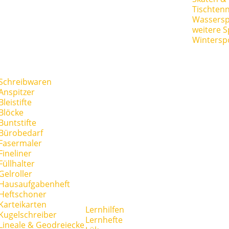
Tischtenn
Wassersp
weitere S
Wintersp
Schreibwaren
Anspitzer
Bleistifte
Blöcke
Buntstifte
Bürobedarf
Fasermaler
Fineliner
Füllhalter
Gelroller
Hausaufgabenheft
Heftschoner
Karteikarten
Lernhilfen
Kugelschreiber
Lernhefte
Lineale & Geodreiecke