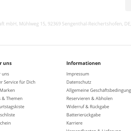
aft mbH, Mühlweg 15, 92369 Sengenthal-Reichertshofen, D
r uns
Informationen
r uns
Impressum
r Service für Dich
Datenschutz
 Marken
Allgemeine Geschäftsbedingun
s & Themen
Reservieren & Abholen
rtstagskiste
Widerruf & Rückgabe
chliste
Batterierückgabe
chein
Karriere