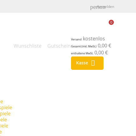
person
Anmelden
0
kostenlos
Versand
0,00 €
Wunschliste
Gutschein
Gesamt (inkl. MwSt.)
0,00 €
enthaltene MwSt.

Kasse
le
piele
piele
ele
iele
e