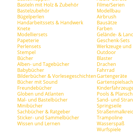
Basteln mit Holz & Zubehör
Filme/Serien
Bastelzubehör
Modellbau
Bügelperlen
Airbrush
Handarbeitssets & Handwerk
Bausätze
Knete
Farben
Modelliersets
Gelände- & Lan
Papeterie
Geschenk-Sets
Perlensets
Werkzeuge und H
Stempel
Outdoor
Bücher
Blaster
Alben- und Tagebücher
Drachen
Babybücher
Fahrrad
Bilderbücher & Vorlesegeschichten
Gartengeräte
Bücher mit Sound
Gartenspielsac
Freundebücher
Kinderfahrzeug
Globen und Atlanten
Pools & Plansc
Mal- und Bastelbücher
Sand- und Stran
Minibücher
Springseile
Sachbücher & Ratgeber
Straßenmalkrei
Sticker- und Sammelbücher
Trampoline
Wissen und Lernen
Wasserspaß
Wurfspiele