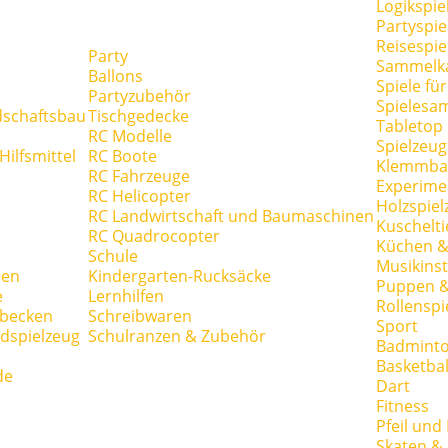
Logikspie
Partyspie
Reisespie
Party
Sammelk
Ballons
Spiele fü
Partyzubehör
Spielesa
dschaftsbau
Tischgedecke
Tabletop
RC Modelle
Spielzeug
ilfsmittel
RC Boote
Klemmba
RC Fahrzeuge
Experime
RC Helicopter
Holzspiel
RC Landwirtschaft und Baumaschinen
Kuschelti
RC Quadrocopter
Küchen &
Schule
Musikins
hen
Kindergarten-Rucksäcke
Puppen 
e
Lernhilfen
Rollenspi
hbecken
Schreibwaren
Sport
dspielzeug
Schulranzen & Zubehör
Badmint
Basketbal
de
Dart
Fitness
Pfeil und
Skaten & 