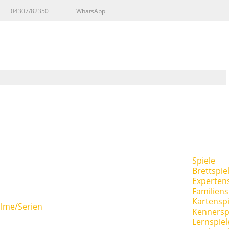
04307/82350
WhatsApp
Spiele
Brettspie
Expertens
Familiens
Kartenspi
ilme/Serien
Kennersp
Lernspiel