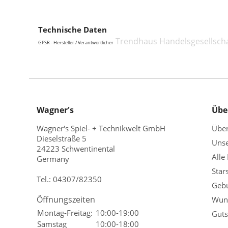
Technische Daten
Trendhaus Handelsgesellsch
GPSR - Hersteller / Verantwortlicher
Wagner's
Übe
Wagner's Spiel- + Technikwelt GmbH
Übe
Dieselstraße 5
Unse
24223 Schwentinental
Alle
Germany
Star
Tel.:
04307/82350
Gebu
Öffnungszeiten
Wuns
Montag-Freitag:
10:00-19:00
Guts
Samstag
10:00-18:00