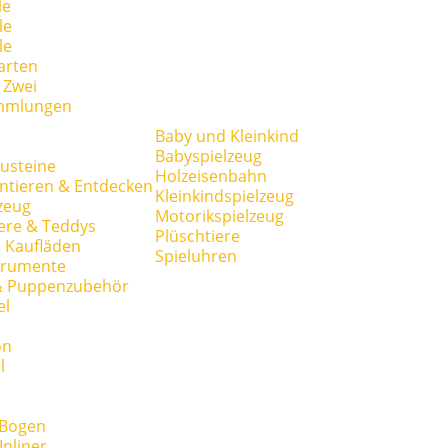
le
le
le
arten
r Zwei
mmlungen
Baby und Kleinkind
Babyspielzeug
usteine
Holzeisenbahn
ntieren & Entdecken
Kleinkindspielzeug
zeug
Motorikspielzeug
ere & Teddys
Plüschtiere
 Kaufläden
Spieluhren
trumente
& Puppenzubehör
el
on
l
 Bogen
Inliner