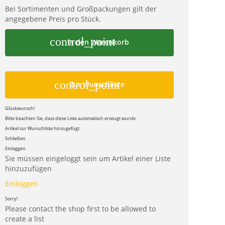
Bei Sortimenten und Großpackungen gilt der
angegebene Preis pro Stück.
control_point
In den Warenkorb
control_point
Zur Wunschliste
Glückwunsch!
Bitte beachten Sie, dass diese Liste automatisch erzeugt wurde
Artikel zur Wunschliste hinzugefügt
Schließen
Einloggen
Sie müssen eingeloggt sein um Artikel einer Liste
hinzuzufügen
Einloggen
Sorry!
Please contact the shop first to be allowed to
create a list