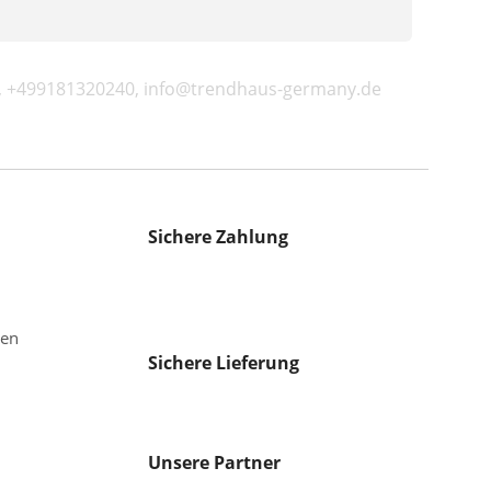
E, +499181320240, info@trendhaus-germany.de
Sichere Zahlung
gen
Sichere Lieferung
Unsere Partner