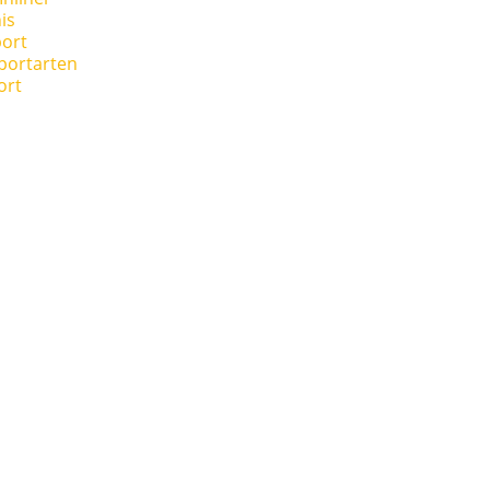
is
ort
portarten
ort