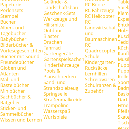
Gelände- &
Tabl
Papeterie
RC Boote
Landschaftsbau
Spie
Perlensets
RC Fahrzeuge
Geschenk-Sets
Klem
Stempel
RC Helicopter
Werkzeuge und
Expe
Bücher
RC
Hilfsmittel
Entd
Alben- und
Landwirtschaft
Outdoor
Holz
Tagebücher
und
Blaster
Kusc
Babybücher
Baumaschinen
Drachen
Tedd
Bilderbücher &
RC
Fahrrad
Küch
Vorlesegeschichten
Quadrocopter
Gartengeräte
Kauf
Bücher mit Sound
Schule
Gartenspielsachen
Musi
Freundebücher
Kindergarten-
Kinderfahrzeuge
Pupp
Globen und
Rucksäcke
Pools &
Pupp
Atlanten
Lernhilfen
Planschbecken
Rolle
Mal- und
Schreibwaren
Sand- und
Spor
Bastelbücher
Schulranzen &
Strandspielzeug
Badm
Minibücher
Zubehör
Springseile
Baske
Sachbücher &
Straßenmalkreide
Dart
Ratgeber
Trampoline
Fitne
Sticker- und
Wasserspaß
Pfei
Sammelbücher
Wurfspiele
Skate
Wissen und Lernen
Tisc
Wass