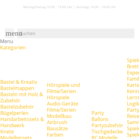
Montag-Freitag 10:00 - 19:00 Uhr | Samstag:
10:00 - 18:00 Uhr
menu
Menu
Kategorien
Spiel
Brett
Expe
Famil
Bastel & Kreativ
Hörspiele und
Kart
Bastelmappen
Filme/Serien
Kenn
Basteln mit Holz &
Hörspiele
Lerns
Zubehör
Audio-Geräte
Logik
Bastelzubehör
Filme/Serien
Party
Bügelperlen
Party
Modellbau
Reise
Handarbeitssets &
Ballons
Airbrush
Samm
Handwerk
Partyzubehör
Bausätze
Spiel
Knete
Tischgedecke
Farben
Spie
Modelliersets
RC Modelle