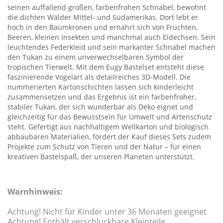
seinen auffallend großen, farbenfrohen Schnabel, bewohnt
die dichten Wälder Mittel- und Südamerikas. Dort lebt er
hoch in den Baumkronen und ernährt sich von Früchten,
Beeren, kleinen Insekten und manchmal auch Eidechsen. Sein
leuchtendes Federkleid und sein markanter Schnabel machen
den Tukan zu einem unverwechselbaren Symbol der
tropischen Tierwelt. Mit dem Eugy Bastelset entsteht diese
faszinierende Vogelart als detailreiches 3D-Modell. Die
nummerierten Kartonschichten lassen sich kinderleicht
zusammensetzen und das Ergebnis ist ein farbenfroher,
stabiler Tukan, der sich wunderbar als Deko eignet und
gleichzeitig für das Bewusstsein für Umwelt und Artenschutz
steht. Gefertigt aus nachhaltigem Wellkarton und biologisch
abbaubaren Materialien, fördert der Kauf dieses Sets zudem
Projekte zum Schutz von Tieren und der Natur – für einen
kreativen Bastelspaß, der unseren Planeten unterstützt.
Warnhinweis:
Achtung! Nicht für Kinder unter 36 Monaten geeignet
Achtung! Enthält verschluckbare Kleinteile.