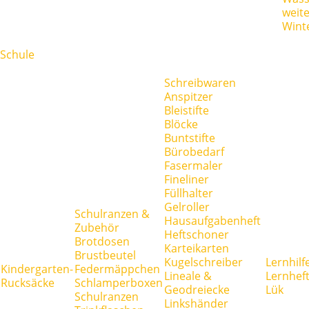
weit
Wint
Schule
Schreibwaren
Anspitzer
Bleistifte
Blöcke
Buntstifte
Bürobedarf
Fasermaler
Fineliner
Füllhalter
Gelroller
Schulranzen &
Hausaufgabenheft
Zubehör
Heftschoner
Brotdosen
Karteikarten
Brustbeutel
Kugelschreiber
Lernhilf
Kindergarten-
Federmäppchen
Lineale &
Lernhef
Rucksäcke
Schlamperboxen
Geodreiecke
Lük
Schulranzen
Linkshänder