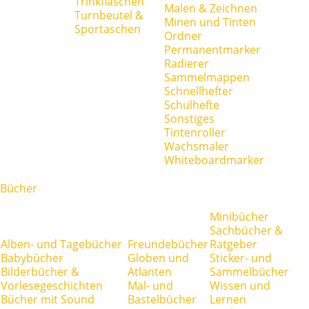
Trinkflaschen
Malen & Zeichnen
Turnbeutel &
Minen und Tinten
Sportaschen
Ordner
Permanentmarker
Radierer
Sammelmappen
Schnellhefter
Schulhefte
Sonstiges
Tintenroller
Wachsmaler
Whiteboardmarker
Bücher
Minibücher
Sachbücher &
Alben- und Tagebücher
Freundebücher
Ratgeber
Babybücher
Globen und
Sticker- und
Bilderbücher &
Atlanten
Sammelbücher
Vorlesegeschichten
Mal- und
Wissen und
Bücher mit Sound
Bastelbücher
Lernen