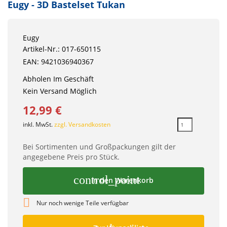
Eugy - 3D Bastelset Tukan
Eugy
Artikel-Nr.: 017-650115
EAN: 9421036940367
Abholen Im Geschäft
Kein Versand Möglich
12,99 €
inkl. MwSt.
zzgl. Versandkosten
Bei Sortimenten und Großpackungen gilt der
angegebene Preis pro Stück.
control_point
In den Warenkorb

Nur noch wenige Teile verfügbar