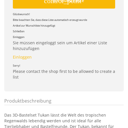
control_point
Zur Wunschliste
Glückwunsch!
Bitte beachten Sie, dass diese Liste automatisch erzeugt wurde
Artikel zur Wunschliste hinzugefügt
Schließen
Einloggen
Sie müssen eingeloggt sein um Artikel einer Liste
hinzuzufügen
Einloggen
Sorry!
Please contact the shop first to be allowed to create a
list
Produktbeschreibung
Das 3D-Bastelset Tukan lässt die Welt des tropischen
Regenwalds lebendig werden und ist ideal für alle
Tierliebhaber und Bastelfreunde. Der Tukan, bekannt für