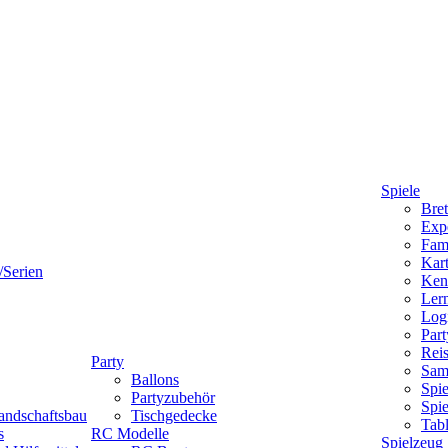
Spiele
Bret
Expe
Fami
Kart
/Serien
Ken
Lern
Logi
Part
Reis
Party
Sam
Ballons
Spie
Partyzubehör
Spi
andschaftsbau
Tischgedecke
Tab
s
RC Modelle
Spielzeug