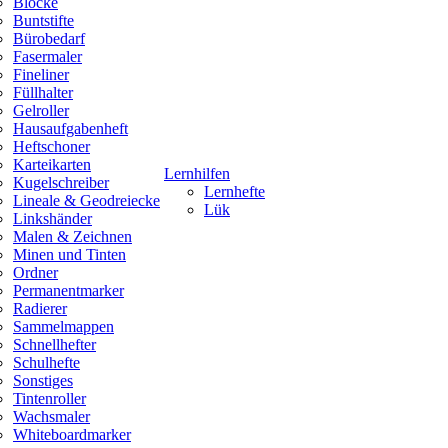
Blöcke
Buntstifte
Bürobedarf
Fasermaler
Fineliner
Füllhalter
Gelroller
Hausaufgabenheft
Heftschoner
Karteikarten
Lernhilfen
Kugelschreiber
Lernhefte
Lineale & Geodreiecke
Lük
Linkshänder
Malen & Zeichnen
Minen und Tinten
Ordner
Permanentmarker
Radierer
Sammelmappen
Schnellhefter
Schulhefte
Sonstiges
Tintenroller
Wachsmaler
Whiteboardmarker