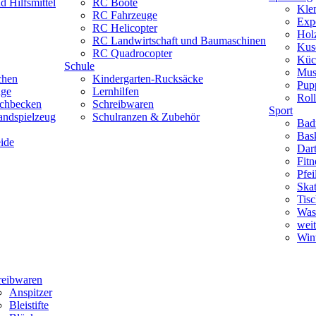
 Hilfsmittel
RC Boote
Kle
RC Fahrzeuge
Exp
RC Helicopter
Hol
RC Landwirtschaft und Baumaschinen
Kus
RC Quadrocopter
Küc
Schule
Mus
chen
Kindergarten-Rucksäcke
Pup
uge
Lernhilfen
Roll
schbecken
Schreibwaren
Sport
andspielzeug
Schulranzen & Zubehör
Bad
Bask
ide
Dar
Fitn
Pfe
Skat
Tisc
Was
weit
Wint
reibwaren
Anspitzer
Bleistifte