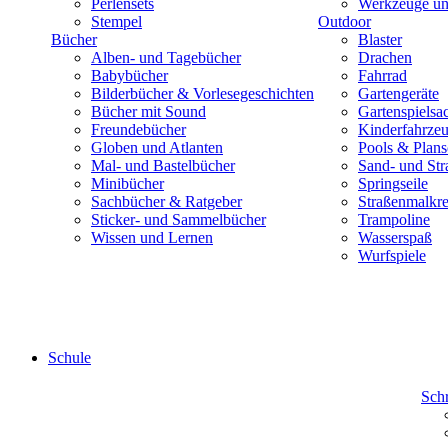
Perlensets
Werkzeuge und
Stempel
Outdoor
Bücher
Blaster
Alben- und Tagebücher
Drachen
Babybücher
Fahrrad
Bilderbücher & Vorlesegeschichten
Gartengeräte
Bücher mit Sound
Gartenspielsa
Freundebücher
Kinderfahrze
Globen und Atlanten
Pools & Plan
Mal- und Bastelbücher
Sand- und Str
Minibücher
Springseile
Sachbücher & Ratgeber
Straßenmalkre
Sticker- und Sammelbücher
Trampoline
Wissen und Lernen
Wasserspaß
Wurfspiele
Schule
Sch