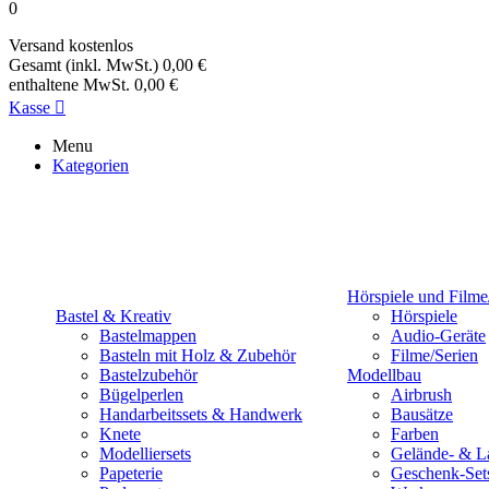
0
Versand
kostenlos
Gesamt (inkl. MwSt.)
0,00 €
enthaltene MwSt.
0,00 €
Kasse

Menu
Kategorien
Hörspiele und Filme
Bastel & Kreativ
Hörspiele
Bastelmappen
Audio-Geräte
Basteln mit Holz & Zubehör
Filme/Serien
Bastelzubehör
Modellbau
Bügelperlen
Airbrush
Handarbeitssets & Handwerk
Bausätze
Knete
Farben
Modelliersets
Gelände- & L
Papeterie
Geschenk-Set