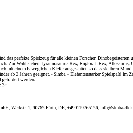
d das perfekte Spielzeug für alle kleinen Forscher, Dinobegeisterten 
lich. Zur Wahl stehen Tyrannosaurus Rex, Raptor. T-Rex, Allosaurus, 
rn auch mit einem beweglichen Kiefer ausgestattet, so dass sie ihren Mu
der ab 3 Jahren geeignet. - Simba – Elefantenstarker Spielspaß! Im Z
 gefördert werden.
: 3+
GmbH, Werkstr. 1, 90765 Fürth, DE, +499119765156, info@simba-dick