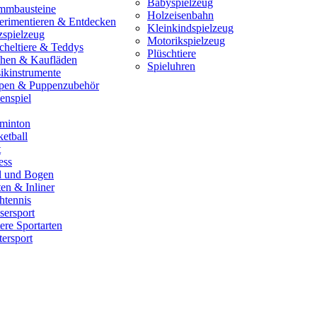
Babyspielzeug
mmbausteine
Holzeisenbahn
erimentieren & Entdecken
Kleinkindspielzeug
zspielzeug
Motorikspielzeug
cheltiere & Teddys
Plüschtiere
hen & Kaufläden
Spieluhren
ikinstrumente
pen & Puppenzubehör
enspiel
minton
etball
t
ess
il und Bogen
en & Inliner
htennis
sersport
ere Sportarten
ersport