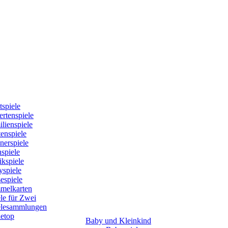
tspiele
rtenspiele
lienspiele
enspiele
nerspiele
spiele
kspiele
yspiele
espiele
melkarten
le für Zwei
elesammlungen
letop
Baby und Kleinkind