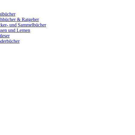
ibücher
hbücher & Ratgeber
cker- und Sammelbücher
sen und Lernen
tleser
derbücher