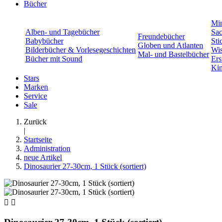
Bücher
Min
Alben- und Tagebücher
Sac
Freundebücher
Babybücher
Sti
Globen und Atlanten
Bilderbücher & Vorlesegeschichten
Wis
Mal- und Bastelbücher
Bücher mit Sound
Ers
Kin
Stars
Marken
Service
Sale
Zurück
|
Startseite
Administration
neue Artikel
Dinosaurier 27-30cm, 1 Stück (sortiert)

