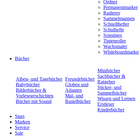
Ordner
Permanentmarker
Radierer
Sammelmappen
Schnellhefter
Schulhefte
Sonstiges
Tintenroller
Wachsmaler
Whiteboardmarke
Bücher
Minibücher
Sachbücher &
Alben- und Tagebücher
Freundebücher
Ratgeber
Babybücher
Globen und
Sticker- und
Bilderbücher &
Atlanten
Sammelbücher
Vorlesegeschichten
Mal- und
Wissen und Lernen
Bücher mit Sound
Bastelbücher
Erstleser
Kinderbücher
Stars
Marken
Service
Sale