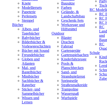
Part
Knete
Bausätze
Tisc
Modelliersets
Farben
RC Modell
Papeterie
Gelände- &
RC B
Perlensets
Landschaftsbau
RC F
Stempel
Geschenk-Sets
RC H
Bücher
Werkzeuge und
RC
Alben- und
Hilfsmittel
Land
Tagebücher
Outdoor
und
Babybücher
Blaster
Baum
Bilderbücher &
Drachen
RC
Vorlesegeschichten
Fahrrad
Quad
Bücher mit Sound
Gartengeräte
Schule
Freundebücher
Gartenspielsachen
Kind
Globen und
Kinderfahrzeuge
Ruck
Atlanten
Pools &
Lernh
Mal- und
Planschbecken
Schr
Bastelbücher
Sand- und
Schu
Minibücher
Strandspielzeug
Zube
Sachbücher &
Springseile
Ratgeber
Straßenmalkreide
Sticker- und
Trampoline
Sammelbücher
Wasserspaß
Wissen und
Wurfspiele
Lernen