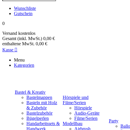
Wunschliste
Gutschein
0
Versand
kostenlos
Gesamt (inkl. MwSt.)
0,00 €
enthaltene MwSt.
0,00 €
Kasse

Menu
Kategorien
Bastel & Kreativ
Bastelmappen
Hörspiele und
Basteln mit Holz
Filme/Serien
& Zubehör
Hörspiele
Bastelzubehör
Audio-Geräte
Bügelperlen
Filme/Serien
Party
Handarbeitssets &
Modellbau
Ball
Handwerk
Airbrush