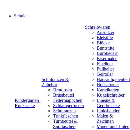
Schule
Schreibwaren
Anspitzer
Bleistifte
Blöcke
Buntstifte
Bürobedarf
Fasermaler
Fineliner
Füllhalter
Gelroller
Schulranzen &
Hausaufgabenheft
Zubehör
Heftschoner
Brotdosen
Karteikarten
Brustbeutel
Kugelschreiber
Kindergarten-
Federmäppchen
Lineale &
Rucksäcke
Schlamperboxen
Geodreiecke
Schulranzen
Linkshänder
Trinkflaschen
Malen &
Turnbeutel &
Zeichnen
Sportaschen
Minen und Tinten