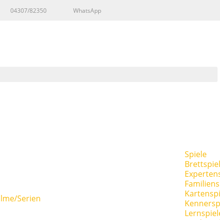
04307/82350
WhatsApp
Spiele
Brettspie
Expertens
Familiens
Kartenspi
ilme/Serien
Kennersp
Lernspiel