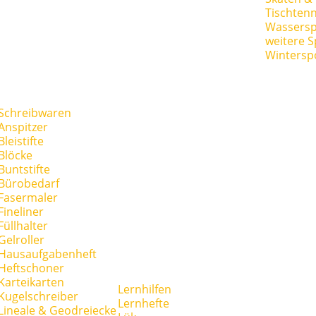
Tischtenn
Wassersp
weitere S
Wintersp
Schreibwaren
Anspitzer
Bleistifte
Blöcke
Buntstifte
Bürobedarf
Fasermaler
Fineliner
Füllhalter
Gelroller
Hausaufgabenheft
Heftschoner
Karteikarten
Lernhilfen
Kugelschreiber
Lernhefte
Lineale & Geodreiecke