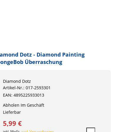
amond Dotz - Diamond Painting
pongeBob Überraschung
Diamond Dotz
Artikel-Nr.: 017-2593301
EAN: 4895225933013
Abholen Im Geschäft
Lieferbar
5,99 €
inkl. MwSt.
zzgl. Versandkosten