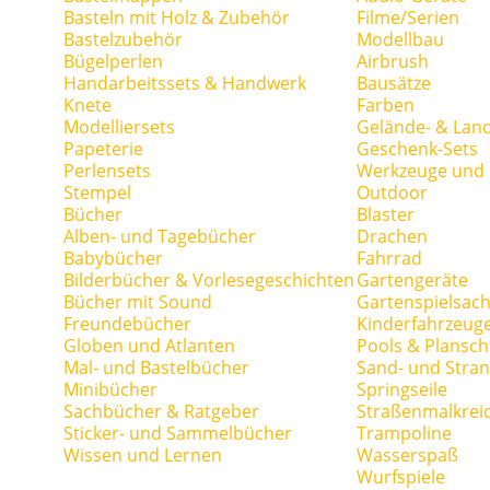
Basteln mit Holz & Zubehör
Filme/Serien
Bastelzubehör
Modellbau
Bügelperlen
Airbrush
Handarbeitssets & Handwerk
Bausätze
Knete
Farben
Modelliersets
Gelände- & Lan
Papeterie
Geschenk-Sets
Perlensets
Werkzeuge und H
Stempel
Outdoor
Bücher
Blaster
Alben- und Tagebücher
Drachen
Babybücher
Fahrrad
Bilderbücher & Vorlesegeschichten
Gartengeräte
Bücher mit Sound
Gartenspielsac
Freundebücher
Kinderfahrzeug
Globen und Atlanten
Pools & Plansc
Mal- und Bastelbücher
Sand- und Stran
Minibücher
Springseile
Sachbücher & Ratgeber
Straßenmalkrei
Sticker- und Sammelbücher
Trampoline
Wissen und Lernen
Wasserspaß
Wurfspiele