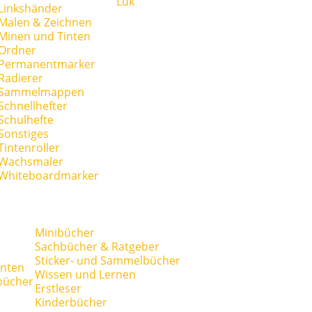
Lük
Linkshänder
Malen & Zeichnen
Minen und Tinten
Ordner
Permanentmarker
Radierer
Sammelmappen
Schnellhefter
Schulhefte
Sonstiges
Tintenroller
Wachsmaler
Whiteboardmarker
Minibücher
Sachbücher & Ratgeber
Sticker- und Sammelbücher
anten
Wissen und Lernen
bücher
Erstleser
Kinderbücher