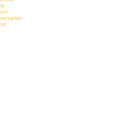
is
ort
portarten
ort