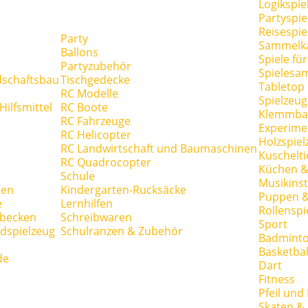
Logikspie
Partyspie
Reisespie
Party
Sammelk
Ballons
Spiele fü
Partyzubehör
Spielesa
dschaftsbau
Tischgedecke
Tabletop
RC Modelle
Spielzeug
ilfsmittel
RC Boote
Klemmba
RC Fahrzeuge
Experime
RC Helicopter
Holzspiel
RC Landwirtschaft und Baumaschinen
Kuschelti
RC Quadrocopter
Küchen &
Schule
Musikins
hen
Kindergarten-Rucksäcke
Puppen 
e
Lernhilfen
Rollenspi
hbecken
Schreibwaren
Sport
dspielzeug
Schulranzen & Zubehör
Badmint
Basketbal
de
Dart
Fitness
Pfeil und
Skaten & 