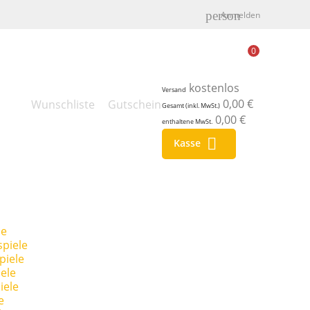
person
Anmelden
0
kostenlos
Versand
0,00 €
Wunschliste
Gutschein
Gesamt (inkl. MwSt.)
0,00 €
enthaltene MwSt.

Kasse
le
piele
piele
ele
iele
e