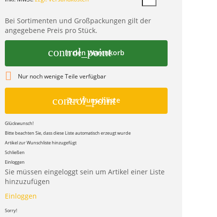
Bei Sortimenten und Großpackungen gilt der
angegebene Preis pro Stück.
control_point
In den Warenkorb

Nur noch wenige Teile verfügbar
control_point
Zur Wunschliste
Glückwunsch!
Bitte beachten Sie, dass diese Liste automatisch erzeugt wurde
Artikel zur Wunschliste hinzugefügt
Schließen
Einloggen
Sie müssen eingeloggt sein um Artikel einer Liste
hinzuzufügen
Einloggen
Sorry!