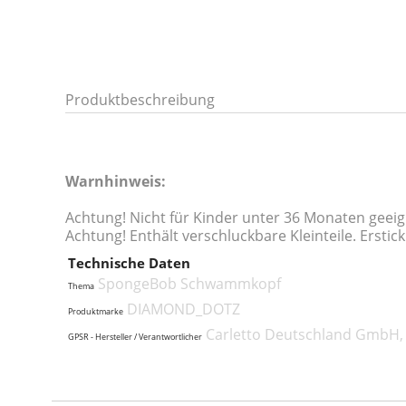
Produktbeschreibung
Warnhinweis:
Achtung! Nicht für Kinder unter 36 Monaten geei
Achtung! Enthält verschluckbare Kleinteile. Erstic
Technische Daten
SpongeBob Schwammkopf
Thema
DIAMOND_DOTZ
Produktmarke
Carletto Deutschland GmbH, 
GPSR - Hersteller / Verantwortlicher