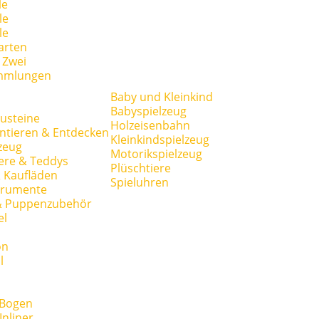
le
le
le
arten
r Zwei
mmlungen
Baby und Kleinkind
Babyspielzeug
usteine
Holzeisenbahn
ntieren & Entdecken
Kleinkindspielzeug
zeug
Motorikspielzeug
ere & Teddys
Plüschtiere
 Kaufläden
Spieluhren
trumente
& Puppenzubehör
el
on
l
 Bogen
Inliner