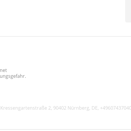
gnet
kungsgefahr.
Kressengartenstraße 2, 90402 Nürnberg, DE, +49607437040