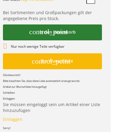
Bei Sortimenten und Großpackungen gilt der
angegebene Preis pro Stück.
control_point
In den Warenkorb

Nur noch wenige Teile verfügbar
control_point
Zur Wunschliste
Glückwunsch!
Bitte beachten Sie, dass diese Liste automatisch erzeugt wurde
Artikel zur Wunschliste hinzugefügt
Schließen
Einloggen
Sie müssen eingeloggt sein um Artikel einer Liste
hinzuzufügen
Einloggen
Sorry!