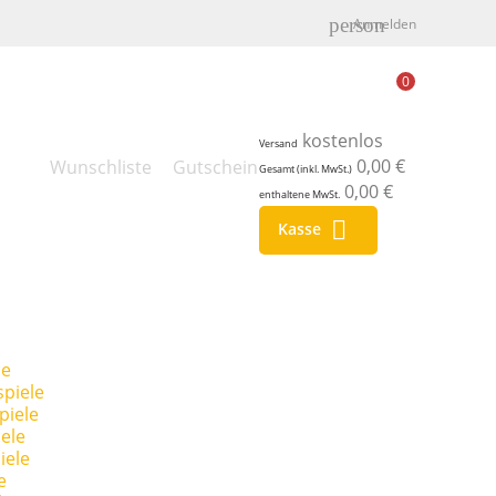
person
Anmelden
0
kostenlos
Versand
0,00 €
Wunschliste
Gutschein
Gesamt (inkl. MwSt.)
0,00 €
enthaltene MwSt.

Kasse
le
piele
piele
ele
iele
e