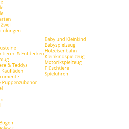
le
le
le
arten
r Zwei
mmlungen
Baby und Kleinkind
Babyspielzeug
usteine
Holzeisenbahn
ntieren & Entdecken
Kleinkindspielzeug
zeug
Motorikspielzeug
ere & Teddys
Plüschtiere
 Kaufläden
Spieluhren
trumente
& Puppenzubehör
el
on
l
 Bogen
Inliner