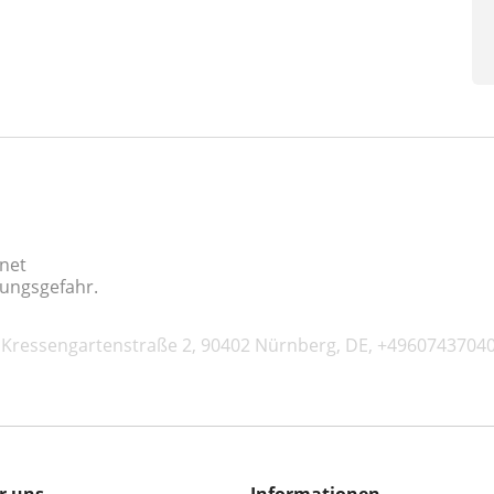
gnet
kungsgefahr.
Kressengartenstraße 2, 90402 Nürnberg, DE, +49607437040