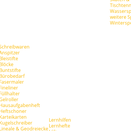
Tischtenn
Wassersp
weitere S
Wintersp
Schreibwaren
Anspitzer
Bleistifte
Blöcke
Buntstifte
Bürobedarf
Fasermaler
Fineliner
Füllhalter
Gelroller
Hausaufgabenheft
Heftschoner
Karteikarten
Lernhilfen
Kugelschreiber
Lernhefte
Lineale & Geodreiecke