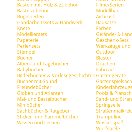
Basteln mit Holz & Zubehör
Filme/Serien
Bastelzubehör
Modellbau
Bügelperlen
Airbrush
Handarbeitssets & Handwerk
Bausätze
Knete
Farben
Modelliersets
Gelände- & Lan
Papeterie
Geschenk-Sets
Perlensets
Werkzeuge und H
Stempel
Outdoor
Bücher
Blaster
Alben- und Tagebücher
Drachen
Babybücher
Fahrrad
Bilderbücher & Vorlesegeschichten
Gartengeräte
Bücher mit Sound
Gartenspielsac
Freundebücher
Kinderfahrzeug
Globen und Atlanten
Pools & Plansc
Mal- und Bastelbücher
Sand- und Stran
Minibücher
Springseile
Sachbücher & Ratgeber
Straßenmalkrei
Sticker- und Sammelbücher
Trampoline
Wissen und Lernen
Wasserspaß
Wurfspiele