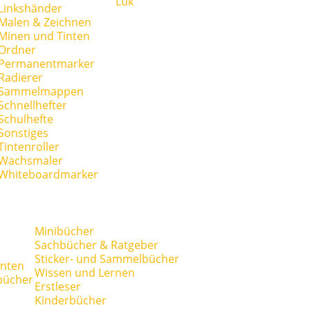
Lük
Linkshänder
Malen & Zeichnen
Minen und Tinten
Ordner
Permanentmarker
Radierer
Sammelmappen
Schnellhefter
Schulhefte
Sonstiges
Tintenroller
Wachsmaler
Whiteboardmarker
Minibücher
Sachbücher & Ratgeber
Sticker- und Sammelbücher
anten
Wissen und Lernen
bücher
Erstleser
Kinderbücher