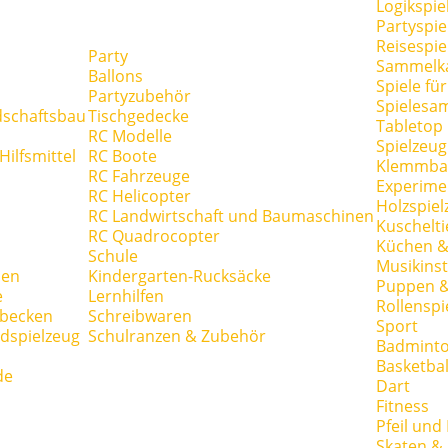
Logikspie
Partyspie
Reisespie
Party
Sammelk
Ballons
Spiele fü
Partyzubehör
Spielesa
dschaftsbau
Tischgedecke
Tabletop
RC Modelle
Spielzeug
ilfsmittel
RC Boote
Klemmba
RC Fahrzeuge
Experime
RC Helicopter
Holzspiel
RC Landwirtschaft und Baumaschinen
Kuschelti
RC Quadrocopter
Küchen &
Schule
Musikins
hen
Kindergarten-Rucksäcke
Puppen 
e
Lernhilfen
Rollenspi
hbecken
Schreibwaren
Sport
dspielzeug
Schulranzen & Zubehör
Badmint
Basketbal
de
Dart
Fitness
Pfeil und
Skaten & 