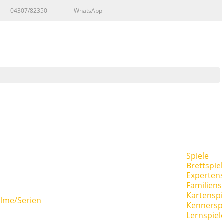
04307/82350
WhatsApp
Spiele
Brettspie
Expertens
Familiens
Kartenspi
ilme/Serien
Kennersp
Lernspiel