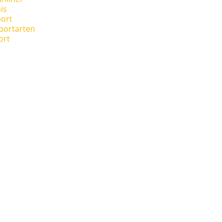
is
ort
portarten
ort