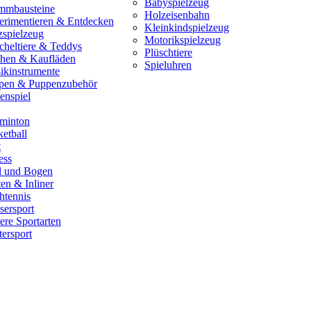
Babyspielzeug
mmbausteine
Holzeisenbahn
erimentieren & Entdecken
Kleinkindspielzeug
zspielzeug
Motorikspielzeug
cheltiere & Teddys
Plüschtiere
hen & Kaufläden
Spieluhren
ikinstrumente
pen & Puppenzubehör
enspiel
minton
etball
t
ess
il und Bogen
en & Inliner
htennis
sersport
ere Sportarten
ersport