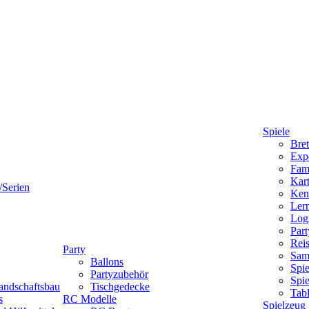
Spiele
Bret
Expe
Fami
Kart
/Serien
Ken
Lern
Logi
Part
Reis
Party
Sam
Ballons
Spie
Partyzubehör
Spi
andschaftsbau
Tischgedecke
Tab
s
RC Modelle
Spielzeug