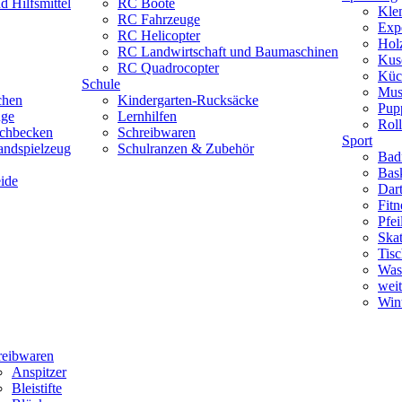
 Hilfsmittel
RC Boote
Kle
RC Fahrzeuge
Exp
RC Helicopter
Hol
RC Landwirtschaft und Baumaschinen
Kus
RC Quadrocopter
Küc
Schule
Mus
chen
Kindergarten-Rucksäcke
Pup
uge
Lernhilfen
Roll
schbecken
Schreibwaren
Sport
andspielzeug
Schulranzen & Zubehör
Bad
Bask
ide
Dar
Fitn
Pfe
Skat
Tisc
Was
weit
Wint
reibwaren
Anspitzer
Bleistifte