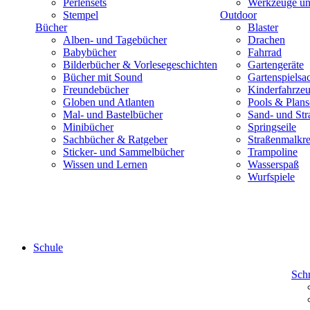
Perlensets
Werkzeuge und
Stempel
Outdoor
Bücher
Blaster
Alben- und Tagebücher
Drachen
Babybücher
Fahrrad
Bilderbücher & Vorlesegeschichten
Gartengeräte
Bücher mit Sound
Gartenspielsa
Freundebücher
Kinderfahrze
Globen und Atlanten
Pools & Plan
Mal- und Bastelbücher
Sand- und Str
Minibücher
Springseile
Sachbücher & Ratgeber
Straßenmalkre
Sticker- und Sammelbücher
Trampoline
Wissen und Lernen
Wasserspaß
Wurfspiele
Schule
Sch