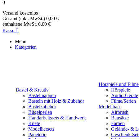
0
Versand
kostenlos
Gesamt (inkl. MwSt.)
0,00 €
enthaltene MwSt.
0,00 €
Kasse

Menu
Kategorien
Hörspiele und Filme
Bastel & Kreativ
Hörspiele
Bastelmappen
Audio-Geräte
Basteln mit Holz & Zubehör
Filme/Serien
Bastelzubehör
Modellbau
Bügelperlen
Airbrush
Handarbeitssets & Handwerk
Bausätze
Knete
Farben
Modelliersets
Gelände- & L
Papeterie
Geschenk-Set