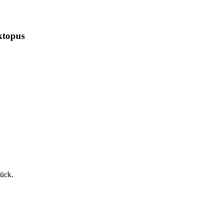
topus
tück.