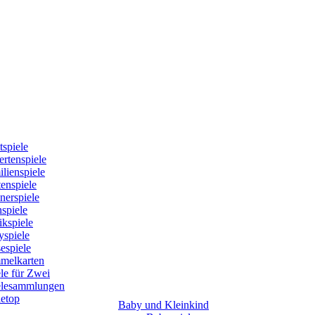
tspiele
rtenspiele
lienspiele
enspiele
nerspiele
spiele
kspiele
yspiele
espiele
melkarten
le für Zwei
elesammlungen
letop
Baby und Kleinkind