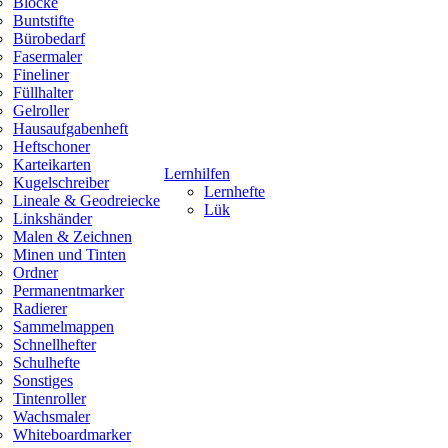
Blöcke
Buntstifte
Bürobedarf
Fasermaler
Fineliner
Füllhalter
Gelroller
Hausaufgabenheft
Heftschoner
Karteikarten
Lernhilfen
Kugelschreiber
Lernhefte
Lineale & Geodreiecke
Lük
Linkshänder
Malen & Zeichnen
Minen und Tinten
Ordner
Permanentmarker
Radierer
Sammelmappen
Schnellhefter
Schulhefte
Sonstiges
Tintenroller
Wachsmaler
Whiteboardmarker