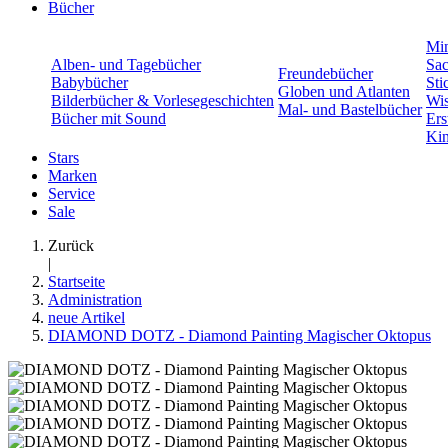
Bücher
Min
Alben- und Tagebücher
Sac
Freundebücher
Babybücher
Sti
Globen und Atlanten
Bilderbücher & Vorlesegeschichten
Wis
Mal- und Bastelbücher
Bücher mit Sound
Ers
Kin
Stars
Marken
Service
Sale
Zurück
|
Startseite
Administration
neue Artikel
DIAMOND DOTZ - Diamond Painting Magischer Oktopus