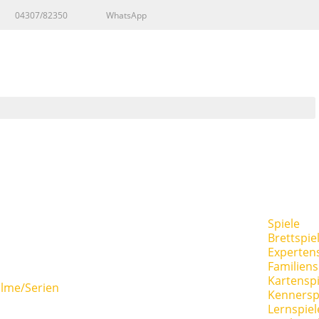
04307/82350
WhatsApp
Spiele
Brettspie
Expertens
Familiens
Kartenspi
ilme/Serien
Kennersp
Lernspiel