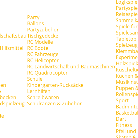
Logikspie
Partyspie
Reisespie
Party
Sammelk
Ballons
Spiele fü
Partyzubehör
Spielesa
dschaftsbau
Tischgedecke
Tabletop
RC Modelle
Spielzeug
ilfsmittel
RC Boote
Klemmba
RC Fahrzeuge
Experime
RC Helicopter
Holzspiel
RC Landwirtschaft und Baumaschinen
Kuschelti
RC Quadrocopter
Küchen &
Schule
Musikins
hen
Kindergarten-Rucksäcke
Puppen 
e
Lernhilfen
Rollenspi
hbecken
Schreibwaren
Sport
dspielzeug
Schulranzen & Zubehör
Badmint
Basketbal
de
Dart
Fitness
Pfeil und
Skaten & 