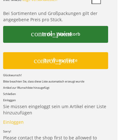
Bei Sortimenten und Großpackungen gilt der
angegebene Preis pro Stück.
control_point
In den Warenkorb
control_point
Zur Wunschliste
Glückwunsch!
Bitte beachten Sie, dass diese Liste automatisch erzeugt wurde
Artikel zur Wunschliste hinzugefügt
Schließen
Einloggen
Sie müssen eingeloggt sein um Artikel einer Liste
hinzuzufügen
Einloggen
Sorry!
Please contact the shop first to be allowed to