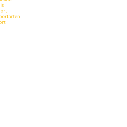
is
ort
portarten
ort