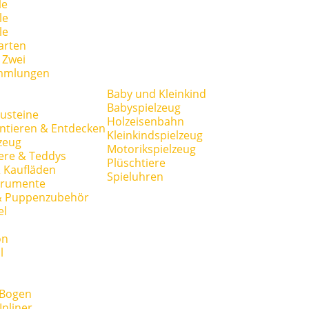
le
le
le
arten
r Zwei
mmlungen
Baby und Kleinkind
Babyspielzeug
usteine
Holzeisenbahn
ntieren & Entdecken
Kleinkindspielzeug
zeug
Motorikspielzeug
ere & Teddys
Plüschtiere
 Kaufläden
Spieluhren
trumente
& Puppenzubehör
el
on
l
 Bogen
Inliner