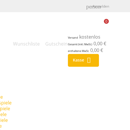
person
Anmelden
0
kostenlos
Versand
0,00 €
Wunschliste
Gutschein
Gesamt (inkl. MwSt.)
0,00 €
enthaltene MwSt.

Kasse
le
piele
piele
ele
iele
e