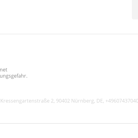
gnet
kungsgefahr.
Kressengartenstraße 2, 90402 Nürnberg, DE, +49607437040