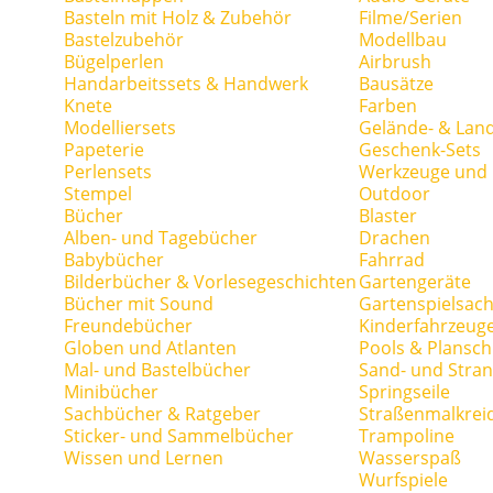
Basteln mit Holz & Zubehör
Filme/Serien
Bastelzubehör
Modellbau
Bügelperlen
Airbrush
Handarbeitssets & Handwerk
Bausätze
Knete
Farben
Modelliersets
Gelände- & Lan
Papeterie
Geschenk-Sets
Perlensets
Werkzeuge und H
Stempel
Outdoor
Bücher
Blaster
Alben- und Tagebücher
Drachen
Babybücher
Fahrrad
Bilderbücher & Vorlesegeschichten
Gartengeräte
Bücher mit Sound
Gartenspielsac
Freundebücher
Kinderfahrzeug
Globen und Atlanten
Pools & Plansc
Mal- und Bastelbücher
Sand- und Stran
Minibücher
Springseile
Sachbücher & Ratgeber
Straßenmalkrei
Sticker- und Sammelbücher
Trampoline
Wissen und Lernen
Wasserspaß
Wurfspiele