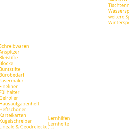
Tischtenn
Wassersp
weitere S
Wintersp
Schreibwaren
Anspitzer
Bleistifte
Blöcke
Buntstifte
Bürobedarf
Fasermaler
Fineliner
Füllhalter
Gelroller
Hausaufgabenheft
Heftschoner
Karteikarten
Lernhilfen
Kugelschreiber
Lernhefte
Lineale & Geodreiecke