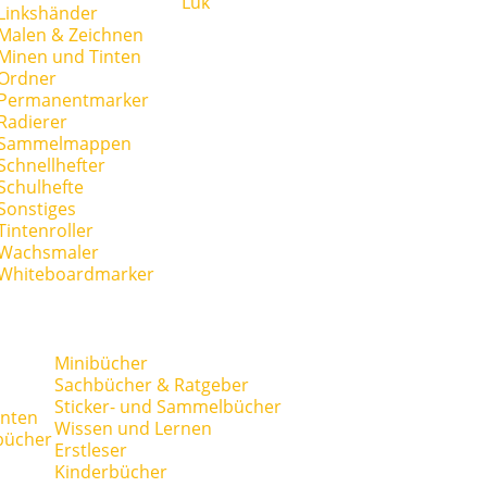
Lük
Linkshänder
Malen & Zeichnen
Minen und Tinten
Ordner
Permanentmarker
Radierer
Sammelmappen
Schnellhefter
Schulhefte
Sonstiges
Tintenroller
Wachsmaler
Whiteboardmarker
Minibücher
Sachbücher & Ratgeber
Sticker- und Sammelbücher
anten
Wissen und Lernen
bücher
Erstleser
Kinderbücher