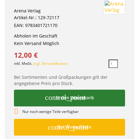
Arena Verlag
Artikel-Nr.: 129-72117
EAN: 9783401721170
Abholen Im Geschäft
Kein Versand Möglich
12,00 €
inkl. MwSt.
zzgl. Versandkosten
Bei Sortimenten und Großpackungen gilt der
angegebene Preis pro Stück.
control_point
In den Warenkorb

Nur noch wenige Teile verfügbar
control_point
Zur Wunschliste