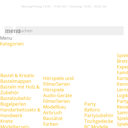
Montag-Freitag 10:00 - 19:00 Uhr | Samstag:
10:00 - 18:00 Uhr
menu
Menu
Kategorien
Spiel
Brett
Expe
Famil
Bastel & Kreativ
Hörspiele und
Kart
Bastelmappen
Filme/Serien
Kenn
Basteln mit Holz &
Hörspiele
Lerns
Zubehör
Audio-Geräte
Logik
Bastelzubehör
Filme/Serien
Party
Bügelperlen
Party
Modellbau
Reise
Handarbeitssets &
Ballons
Airbrush
Samm
Handwerk
Partyzubehör
Bausätze
Spiel
Knete
Tischgedecke
Farben
Spie
Modelliersets
RC Modelle