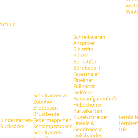
weit
Wint
Schule
Schreibwaren
Anspitzer
Bleistifte
Blöcke
Buntstifte
Bürobedarf
Fasermaler
Fineliner
Füllhalter
Gelroller
Schulranzen &
Hausaufgabenheft
Zubehör
Heftschoner
Brotdosen
Karteikarten
Brustbeutel
Kugelschreiber
Lernhilf
Kindergarten-
Federmäppchen
Lineale &
Lernhef
Rucksäcke
Schlamperboxen
Geodreiecke
Lük
Schulranzen
Linkshänder