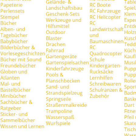
Gelände- &
Tabl
Papeterie
RC Boote
Landschaftsbau
Spie
Perlensets
RC Fahrzeuge
Geschenk-Sets
Klem
Stempel
RC Helicopter
Werkzeuge und
Expe
Bücher
RC
Hilfsmittel
Entd
Alben- und
Landwirtschaft
Outdoor
Holz
Tagebücher
und
Blaster
Kusc
Babybücher
Baumaschinen
Drachen
Tedd
Bilderbücher &
RC
Fahrrad
Küch
Vorlesegeschichten
Quadrocopter
Gartengeräte
Kauf
Bücher mit Sound
Schule
Gartenspielsachen
Musi
Freundebücher
Kindergarten-
Kinderfahrzeuge
Pupp
Globen und
Rucksäcke
Pools &
Pupp
Atlanten
Lernhilfen
Planschbecken
Rolle
Mal- und
Schreibwaren
Sand- und
Spor
Bastelbücher
Schulranzen &
Strandspielzeug
Badm
Minibücher
Zubehör
Springseile
Baske
Sachbücher &
Straßenmalkreide
Dart
Ratgeber
Trampoline
Fitne
Sticker- und
Wasserspaß
Pfei
Sammelbücher
Wurfspiele
Skate
Wissen und Lernen
Tisc
Wass