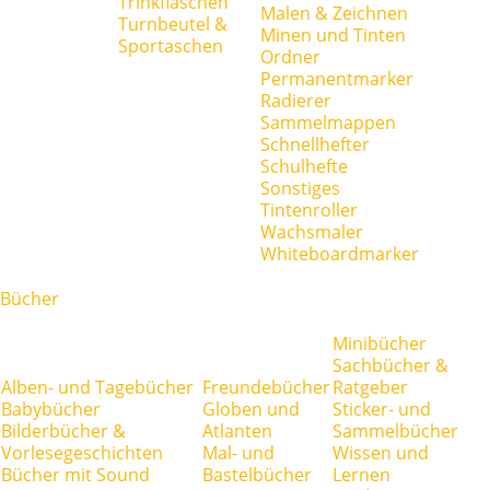
Trinkflaschen
Malen & Zeichnen
Turnbeutel &
Minen und Tinten
Sportaschen
Ordner
Permanentmarker
Radierer
Sammelmappen
Schnellhefter
Schulhefte
Sonstiges
Tintenroller
Wachsmaler
Whiteboardmarker
Bücher
Minibücher
Sachbücher &
Alben- und Tagebücher
Freundebücher
Ratgeber
Babybücher
Globen und
Sticker- und
Bilderbücher &
Atlanten
Sammelbücher
Vorlesegeschichten
Mal- und
Wissen und
Bücher mit Sound
Bastelbücher
Lernen