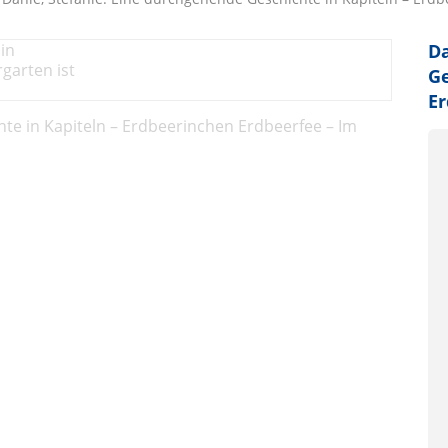
Da
Ge
Er