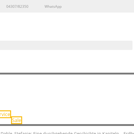
04307/82350
WhatsApp
rvice
Sale
Dahle, Stefanie: Eine durchgehende Geschichte in Kapiteln – Erdb