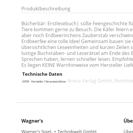
Produktbeschreibung
Bücherbär: Erstlesebuch| süße Feengeschichte für 
Tiere kommen gerne zu Besuch. Die Käfer feiern 
aber noch Erdbeerinchens Zauberstab verschwindet, 
Erdbeerfee eine tolle Idee! Gemeinsam bauen sie e
übersichtlichen Leseeinheiten und kurzen Zeilen 
lustige Buchstaben- und Leserätsel am Ende des
Sprechen haben, lernen schneller lesen. Empfohle
Es liegen KEINE Warnhinweise vom Hersteller Lief
Technische Daten
Arena Verlag GmbH, Remitten
GPSR - Hersteller / Verantwortlicher
Wagner's
Übe
Wagner's Spiel- + Technikwelt GmbH
Übe