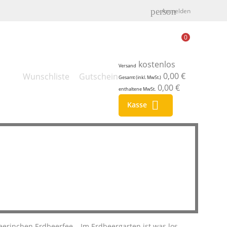
person
Anmelden
0
kostenlos
Versand
0,00 €
Wunschliste
Gutschein
Gesamt (inkl. MwSt.)
0,00 €
enthaltene MwSt.

Kasse
eerinchen Erdbeerfee – Im Erdbeergarten ist was los