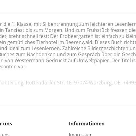
die 1. Klasse, mit Silbentrennung zum leichteren Lesenlern
ein Tanzfest bis zum Morgen. Und zum Frühstück fressen di
steht schnell fest: Der Erdbeergarten ist einfach zu klein f
in gemütliches Tierhotel im Beerenwald. Dieses Buch richtet
sind ideal zum Lesenlernen. Zahlreiche Bildergeschichten un
 Buches zum Nachdenken und zum Gespräch über die Geschic
n von Westermann Gedruckt auf Umweltpapier. Der Titel ist 
eranten vor.
abteilung, Rottendorfer Str. 16, 97074 Würzburg, DE, +4
r uns
Informationen
r uns
Impressum