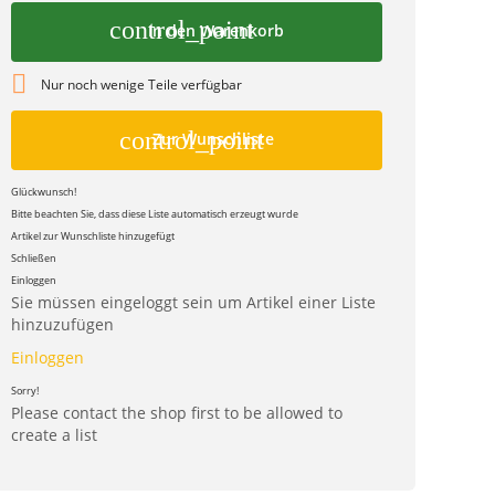
control_point
In den Warenkorb

Nur noch wenige Teile verfügbar
control_point
Zur Wunschliste
Glückwunsch!
Bitte beachten Sie, dass diese Liste automatisch erzeugt wurde
Artikel zur Wunschliste hinzugefügt
Schließen
Einloggen
Sie müssen eingeloggt sein um Artikel einer Liste
hinzuzufügen
Einloggen
Sorry!
Please contact the shop first to be allowed to
create a list