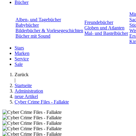
Bücher
Min
Alben- und Tagebücher
Sac
Freundebücher
Babybücher
Sti
Globen und Atlanten
Bilderbücher & Vorlesegeschichten
Wis
Mal- und Bastelbücher
Bücher mit Sound
Ers
Kin
Stars
Marken
Service
Sale
Zurück
|
Startseite
Administration
neue Artikel
Cyber Crime Files - Fallakte