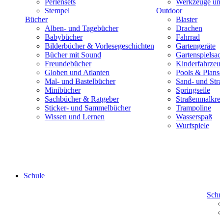
Perlensets
Werkzeuge und
Stempel
Outdoor
Bücher
Blaster
Alben- und Tagebücher
Drachen
Babybücher
Fahrrad
Bilderbücher & Vorlesegeschichten
Gartengeräte
Bücher mit Sound
Gartenspielsa
Freundebücher
Kinderfahrze
Globen und Atlanten
Pools & Plan
Mal- und Bastelbücher
Sand- und Str
Minibücher
Springseile
Sachbücher & Ratgeber
Straßenmalkre
Sticker- und Sammelbücher
Trampoline
Wissen und Lernen
Wasserspaß
Wurfspiele
Schule
Sch