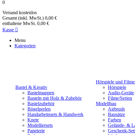
0
Versand
kostenlos
Gesamt (inkl. MwSt.)
0,00 €
enthaltene MwSt.
0,00 €
Kasse

Menu
Kategorien
Hörspiele und Filme
Bastel & Kreativ
Hörspiele
Bastelmappen
Audio-Geräte
Basteln mit Holz & Zubehör
Filme/Serien
Bastelzubehör
Modellbau
Bügelperlen
Airbrush
Handarbeitssets & Handwerk
Bausätze
Knete
Farben
Modelliersets
Gelände- & L
Papeterie
Geschenk-Set