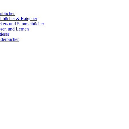
ibücher
hbücher & Ratgeber
cker- und Sammelbücher
sen und Lernen
tleser
derbücher