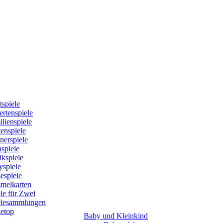
tspiele
rtenspiele
lienspiele
enspiele
nerspiele
spiele
kspiele
yspiele
espiele
melkarten
le für Zwei
elesammlungen
letop
Baby und Kleinkind