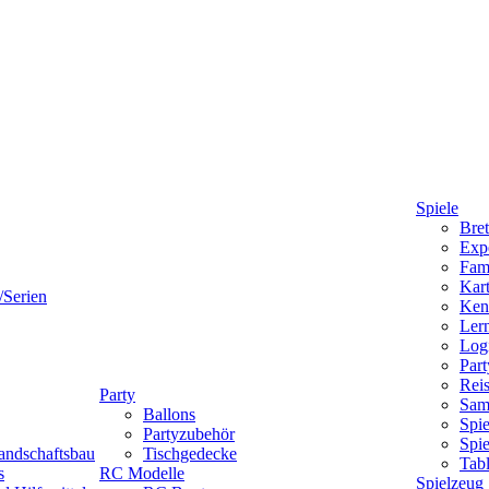
Spiele
Bret
Expe
Fami
Kart
/Serien
Ken
Lern
Logi
Part
Reis
Party
Sam
Ballons
Spie
Partyzubehör
Spi
andschaftsbau
Tischgedecke
Tab
s
RC Modelle
Spielzeug