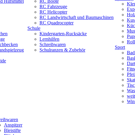
 Hilfsmittel
RC Boote
Kle
RC Fahrzeuge
Exp
RC Helicopter
Hol
RC Landwirtschaft und Baumaschinen
Kus
RC Quadrocopter
Küc
Schule
Mus
chen
Kindergarten-Rucksäcke
Pup
uge
Lernhilfen
Roll
schbecken
Schreibwaren
Sport
andspielzeug
Schulranzen & Zubehör
Bad
Bask
ide
Dar
Fitn
Pfe
Skat
Tisc
Was
weit
Wint
reibwaren
Anspitzer
Bleistifte