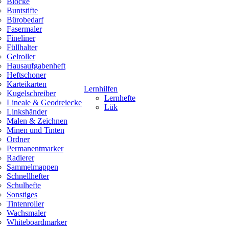
Blöcke
Buntstifte
Bürobedarf
Fasermaler
Fineliner
Füllhalter
Gelroller
Hausaufgabenheft
Heftschoner
Karteikarten
Lernhilfen
Kugelschreiber
Lernhefte
Lineale & Geodreiecke
Lük
Linkshänder
Malen & Zeichnen
Minen und Tinten
Ordner
Permanentmarker
Radierer
Sammelmappen
Schnellhefter
Schulhefte
Sonstiges
Tintenroller
Wachsmaler
Whiteboardmarker