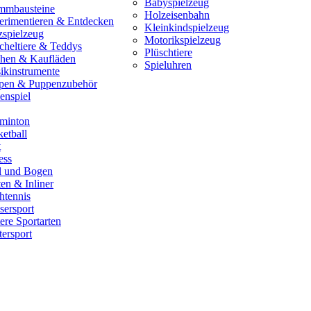
Babyspielzeug
mmbausteine
Holzeisenbahn
erimentieren & Entdecken
Kleinkindspielzeug
zspielzeug
Motorikspielzeug
cheltiere & Teddys
Plüschtiere
hen & Kaufläden
Spieluhren
ikinstrumente
pen & Puppenzubehör
enspiel
minton
etball
t
ess
il und Bogen
en & Inliner
htennis
sersport
ere Sportarten
ersport