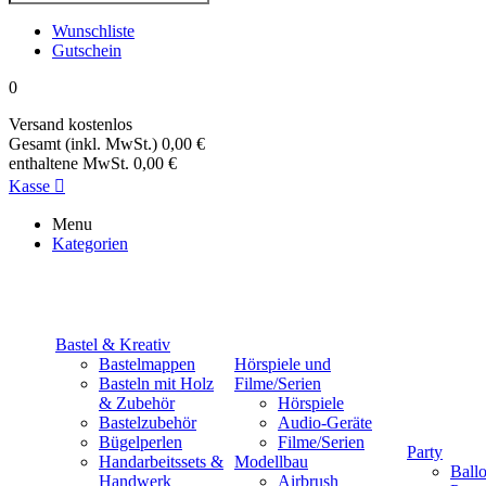
Wunschliste
Gutschein
0
Versand
kostenlos
Gesamt (inkl. MwSt.)
0,00 €
enthaltene MwSt.
0,00 €
Kasse

Menu
Kategorien
Bastel & Kreativ
Bastelmappen
Hörspiele und
Basteln mit Holz
Filme/Serien
& Zubehör
Hörspiele
Bastelzubehör
Audio-Geräte
Bügelperlen
Filme/Serien
Party
Handarbeitssets &
Modellbau
Ball
Handwerk
Airbrush