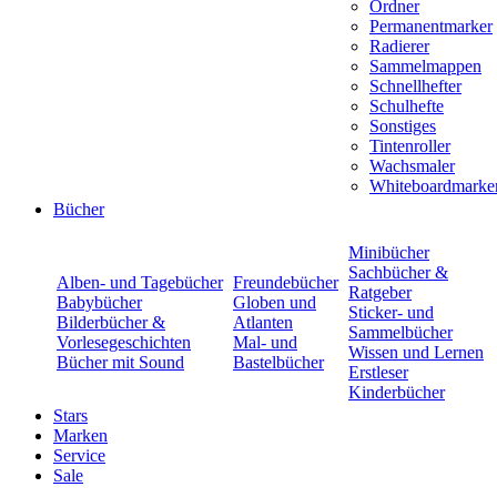
Ordner
Permanentmarker
Radierer
Sammelmappen
Schnellhefter
Schulhefte
Sonstiges
Tintenroller
Wachsmaler
Whiteboardmarke
Bücher
Minibücher
Sachbücher &
Alben- und Tagebücher
Freundebücher
Ratgeber
Babybücher
Globen und
Sticker- und
Bilderbücher &
Atlanten
Sammelbücher
Vorlesegeschichten
Mal- und
Wissen und Lernen
Bücher mit Sound
Bastelbücher
Erstleser
Kinderbücher
Stars
Marken
Service
Sale