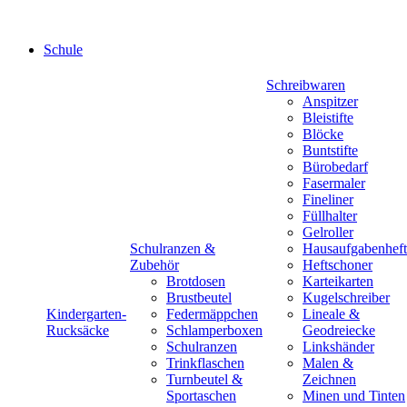
Schule
Schreibwaren
Anspitzer
Bleistifte
Blöcke
Buntstifte
Bürobedarf
Fasermaler
Fineliner
Füllhalter
Gelroller
Schulranzen &
Hausaufgabenheft
Zubehör
Heftschoner
Brotdosen
Karteikarten
Brustbeutel
Kugelschreiber
Kindergarten-
Federmäppchen
Lineale &
Rucksäcke
Schlamperboxen
Geodreiecke
Schulranzen
Linkshänder
Trinkflaschen
Malen &
Turnbeutel &
Zeichnen
Sportaschen
Minen und Tinten