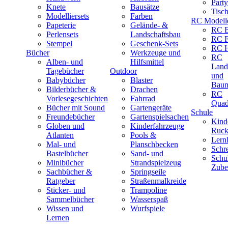
Part
Knete
Bausätze
Tisc
Modelliersets
Farben
RC Modell
Papeterie
Gelände- &
RC B
Perlensets
Landschaftsbau
RC F
Stempel
Geschenk-Sets
RC H
Bücher
Werkzeuge und
RC
Alben- und
Hilfsmittel
Land
Tagebücher
Outdoor
und
Babybücher
Blaster
Baum
Bilderbücher &
Drachen
RC
Vorlesegeschichten
Fahrrad
Quad
Bücher mit Sound
Gartengeräte
Schule
Freundebücher
Gartenspielsachen
Kind
Globen und
Kinderfahrzeuge
Ruck
Atlanten
Pools &
Lernh
Mal- und
Planschbecken
Schr
Bastelbücher
Sand- und
Schu
Minibücher
Strandspielzeug
Zube
Sachbücher &
Springseile
Ratgeber
Straßenmalkreide
Sticker- und
Trampoline
Sammelbücher
Wasserspaß
Wissen und
Wurfspiele
Lernen