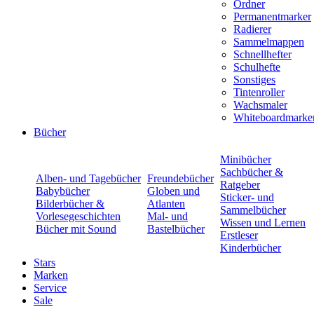
Ordner
Permanentmarker
Radierer
Sammelmappen
Schnellhefter
Schulhefte
Sonstiges
Tintenroller
Wachsmaler
Whiteboardmarke
Bücher
Minibücher
Sachbücher &
Alben- und Tagebücher
Freundebücher
Ratgeber
Babybücher
Globen und
Sticker- und
Bilderbücher &
Atlanten
Sammelbücher
Vorlesegeschichten
Mal- und
Wissen und Lernen
Bücher mit Sound
Bastelbücher
Erstleser
Kinderbücher
Stars
Marken
Service
Sale