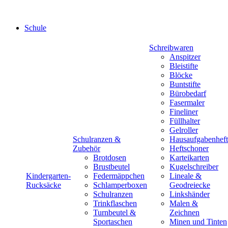
Schule
Schreibwaren
Anspitzer
Bleistifte
Blöcke
Buntstifte
Bürobedarf
Fasermaler
Fineliner
Füllhalter
Gelroller
Schulranzen &
Hausaufgabenheft
Zubehör
Heftschoner
Brotdosen
Karteikarten
Brustbeutel
Kugelschreiber
Kindergarten-
Federmäppchen
Lineale &
Rucksäcke
Schlamperboxen
Geodreiecke
Schulranzen
Linkshänder
Trinkflaschen
Malen &
Turnbeutel &
Zeichnen
Sportaschen
Minen und Tinten