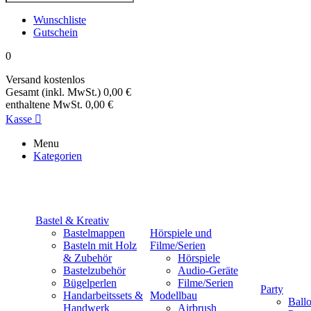
Wunschliste
Gutschein
0
Versand
kostenlos
Gesamt (inkl. MwSt.)
0,00 €
enthaltene MwSt.
0,00 €
Kasse

Menu
Kategorien
Bastel & Kreativ
Bastelmappen
Hörspiele und
Basteln mit Holz
Filme/Serien
& Zubehör
Hörspiele
Bastelzubehör
Audio-Geräte
Bügelperlen
Filme/Serien
Party
Handarbeitssets &
Modellbau
Ball
Handwerk
Airbrush