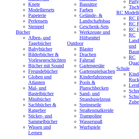
Part
Knete
Bausätze
Tisc
Modelliersets
Farben
RC Modell
Papeterie
Gelände- &
RC B
Perlensets
Landschaftsbau
RC F
Stempel
Geschenk-Sets
RC H
Bücher
Werkzeuge und
RC
Alben- und
Hilfsmittel
Land
Tagebücher
Outdoor
und
Babybücher
Blaster
Baum
Bilderbücher &
Drachen
RC
Vorlesegeschichten
Fahrrad
Quad
Bücher mit Sound
Gartengeräte
Schule
Freundebücher
Gartenspielsachen
Kind
Globen und
Kinderfahrzeuge
Ruck
Atlanten
Pools &
Lernh
Mal- und
Planschbecken
Schr
Bastelbücher
Sand- und
Schu
Minibücher
Strandspielzeug
Zube
Sachbücher &
Springseile
Ratgeber
Straßenmalkreide
Sticker- und
Trampoline
Sammelbücher
Wasserspaß
Wissen und
Wurfspiele
Lernen