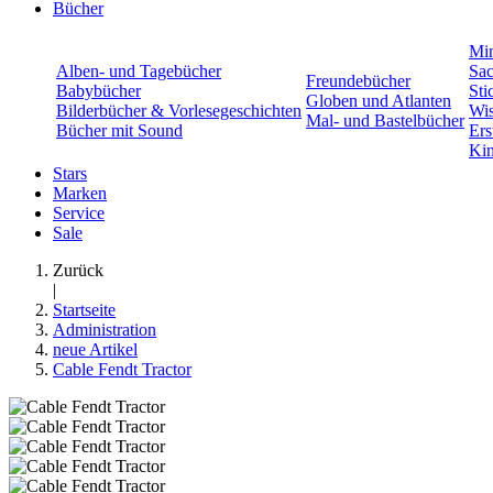
Bücher
Min
Alben- und Tagebücher
Sac
Freundebücher
Babybücher
Sti
Globen und Atlanten
Bilderbücher & Vorlesegeschichten
Wis
Mal- und Bastelbücher
Bücher mit Sound
Ers
Kin
Stars
Marken
Service
Sale
Zurück
|
Startseite
Administration
neue Artikel
Cable Fendt Tractor