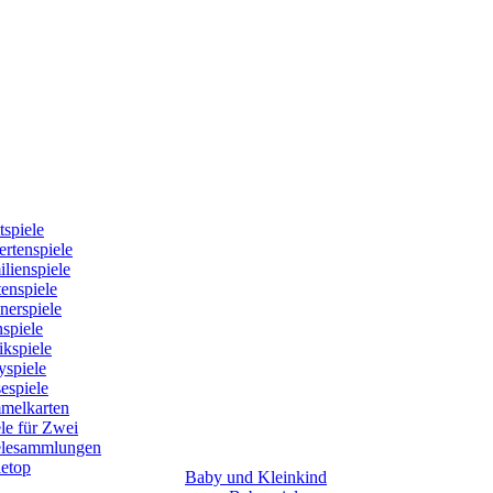
tspiele
rtenspiele
lienspiele
enspiele
nerspiele
spiele
kspiele
yspiele
espiele
melkarten
le für Zwei
elesammlungen
letop
Baby und Kleinkind