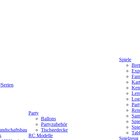
Spiele
Bret
Expe
Fami
Kart
/Serien
Ken
Lern
Logi
Part
Reis
Party
Sam
Ballons
Spie
Partyzubehör
Spi
andschaftsbau
Tischgedecke
Tab
s
RC Modelle
Spielzeug