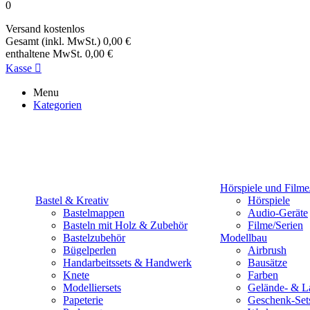
0
Versand
kostenlos
Gesamt (inkl. MwSt.)
0,00 €
enthaltene MwSt.
0,00 €
Kasse

Menu
Kategorien
Hörspiele und Filme
Bastel & Kreativ
Hörspiele
Bastelmappen
Audio-Geräte
Basteln mit Holz & Zubehör
Filme/Serien
Bastelzubehör
Modellbau
Bügelperlen
Airbrush
Handarbeitssets & Handwerk
Bausätze
Knete
Farben
Modelliersets
Gelände- & L
Papeterie
Geschenk-Set