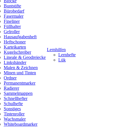
Blöcke
Buntstifte
Bürobedarf
Fasermaler
Fineliner
Füllhalter
Gelroller
Hausaufgabenheft
Heftschoner
Karteikarten
Lernhilfen
Kugelschreiber
Lernhefte
Lineale & Geodreiecke
Lük
Linkshänder
Malen & Zeichnen
Minen und Tinten
Ordner
Permanentmarker
Radierer
Sammelmappen
Schnellhefter
Schulhefte
Sonstiges
Tintenroller
Wachsmaler
Whiteboardmarker