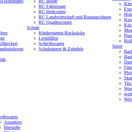
 Hilfsmittel
RC Boote
Kle
RC Fahrzeuge
Exp
RC Helicopter
Hol
RC Landwirtschaft und Baumaschinen
Kus
RC Quadrocopter
Küc
Schule
Mus
chen
Kindergarten-Rucksäcke
Pup
uge
Lernhilfen
Roll
schbecken
Schreibwaren
Sport
andspielzeug
Schulranzen & Zubehör
Bad
Bask
ide
Dar
Fitn
Pfe
Skat
Tisc
Was
weit
Wint
reibwaren
Anspitzer
Bleistifte