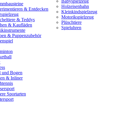
Babyspielzeug
mmbausteine
Holzeisenbahn
erimentieren & Entdecken
Kleinkindspielzeug
zspielzeug
Motorikspielzeug
cheltiere & Teddys
Plüschtiere
hen & Kaufläden
Spieluhren
ikinstrumente
pen & Puppenzubehör
enspiel
minton
etball
t
ess
il und Bogen
en & Inliner
htennis
sersport
ere Sportarten
ersport