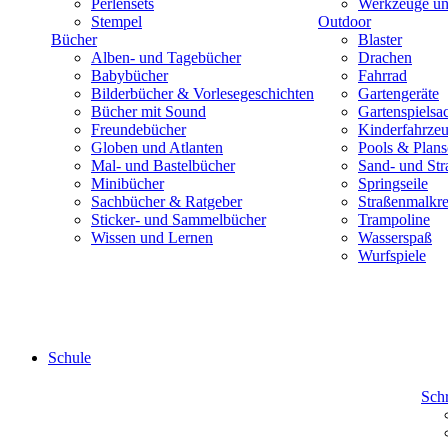
Perlensets
Werkzeuge und
Stempel
Outdoor
Bücher
Blaster
Alben- und Tagebücher
Drachen
Babybücher
Fahrrad
Bilderbücher & Vorlesegeschichten
Gartengeräte
Bücher mit Sound
Gartenspielsa
Freundebücher
Kinderfahrze
Globen und Atlanten
Pools & Plan
Mal- und Bastelbücher
Sand- und Str
Minibücher
Springseile
Sachbücher & Ratgeber
Straßenmalkre
Sticker- und Sammelbücher
Trampoline
Wissen und Lernen
Wasserspaß
Wurfspiele
Schule
Sch