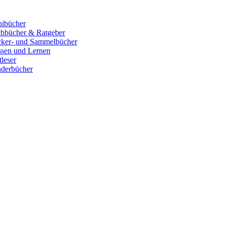
ibücher
hbücher & Ratgeber
cker- und Sammelbücher
sen und Lernen
tleser
derbücher