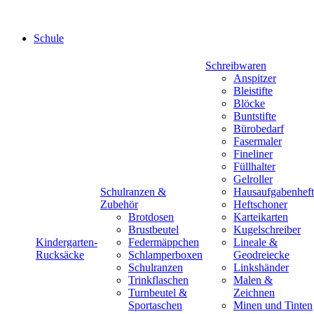
Schule
Schreibwaren
Anspitzer
Bleistifte
Blöcke
Buntstifte
Bürobedarf
Fasermaler
Fineliner
Füllhalter
Gelroller
Schulranzen &
Hausaufgabenheft
Zubehör
Heftschoner
Brotdosen
Karteikarten
Brustbeutel
Kugelschreiber
Kindergarten-
Federmäppchen
Lineale &
Rucksäcke
Schlamperboxen
Geodreiecke
Schulranzen
Linkshänder
Trinkflaschen
Malen &
Turnbeutel &
Zeichnen
Sportaschen
Minen und Tinten