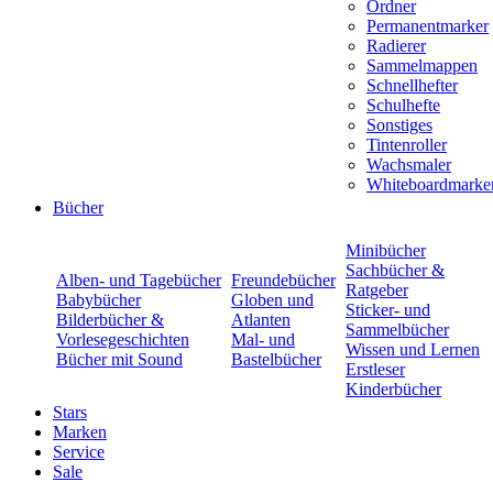
Ordner
Permanentmarker
Radierer
Sammelmappen
Schnellhefter
Schulhefte
Sonstiges
Tintenroller
Wachsmaler
Whiteboardmarke
Bücher
Minibücher
Sachbücher &
Alben- und Tagebücher
Freundebücher
Ratgeber
Babybücher
Globen und
Sticker- und
Bilderbücher &
Atlanten
Sammelbücher
Vorlesegeschichten
Mal- und
Wissen und Lernen
Bücher mit Sound
Bastelbücher
Erstleser
Kinderbücher
Stars
Marken
Service
Sale