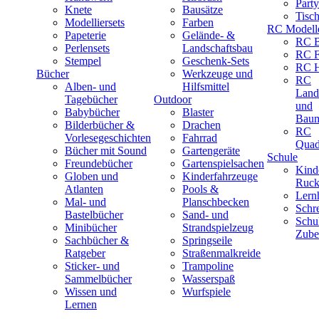
Part
Knete
Bausätze
Tisc
Modelliersets
Farben
RC Modell
Papeterie
Gelände- &
RC B
Perlensets
Landschaftsbau
RC F
Stempel
Geschenk-Sets
RC H
Bücher
Werkzeuge und
RC
Alben- und
Hilfsmittel
Land
Tagebücher
Outdoor
und
Babybücher
Blaster
Baum
Bilderbücher &
Drachen
RC
Vorlesegeschichten
Fahrrad
Quad
Bücher mit Sound
Gartengeräte
Schule
Freundebücher
Gartenspielsachen
Kind
Globen und
Kinderfahrzeuge
Ruck
Atlanten
Pools &
Lernh
Mal- und
Planschbecken
Schr
Bastelbücher
Sand- und
Schu
Minibücher
Strandspielzeug
Zube
Sachbücher &
Springseile
Ratgeber
Straßenmalkreide
Sticker- und
Trampoline
Sammelbücher
Wasserspaß
Wissen und
Wurfspiele
Lernen