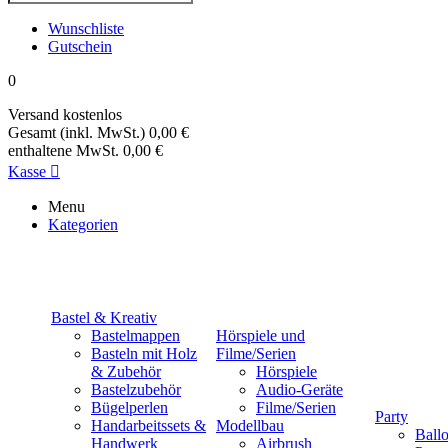
Wunschliste
Gutschein
0
Versand
kostenlos
Gesamt (inkl. MwSt.)
0,00 €
enthaltene MwSt.
0,00 €
Kasse

Menu
Kategorien
Bastel & Kreativ
Bastelmappen
Hörspiele und
Basteln mit Holz
Filme/Serien
& Zubehör
Hörspiele
Bastelzubehör
Audio-Geräte
Bügelperlen
Filme/Serien
Party
Handarbeitssets &
Modellbau
Ball
Handwerk
Airbrush