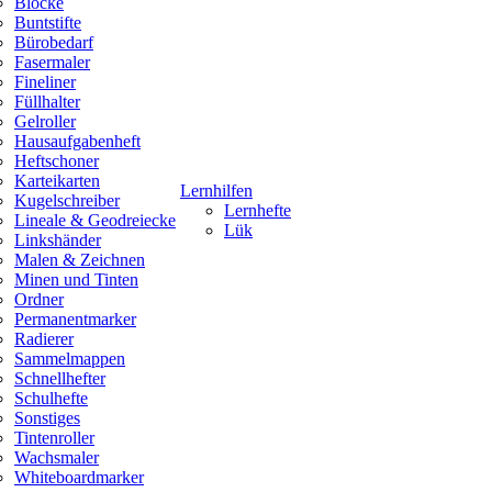
Blöcke
Buntstifte
Bürobedarf
Fasermaler
Fineliner
Füllhalter
Gelroller
Hausaufgabenheft
Heftschoner
Karteikarten
Lernhilfen
Kugelschreiber
Lernhefte
Lineale & Geodreiecke
Lük
Linkshänder
Malen & Zeichnen
Minen und Tinten
Ordner
Permanentmarker
Radierer
Sammelmappen
Schnellhefter
Schulhefte
Sonstiges
Tintenroller
Wachsmaler
Whiteboardmarker