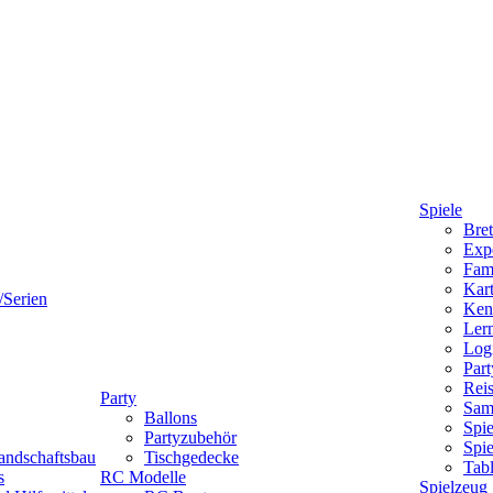
Spiele
Bret
Expe
Fami
Kart
/Serien
Ken
Lern
Logi
Part
Reis
Party
Sam
Ballons
Spie
Partyzubehör
Spi
andschaftsbau
Tischgedecke
Tab
s
RC Modelle
Spielzeug