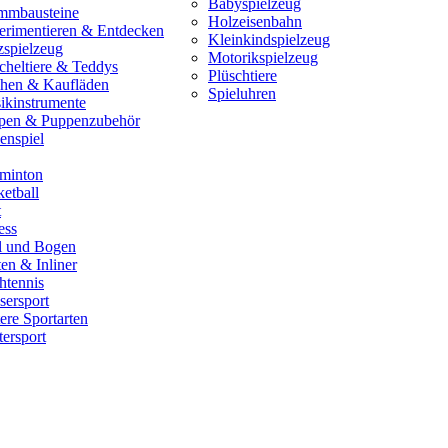
Babyspielzeug
mmbausteine
Holzeisenbahn
erimentieren & Entdecken
Kleinkindspielzeug
zspielzeug
Motorikspielzeug
cheltiere & Teddys
Plüschtiere
hen & Kaufläden
Spieluhren
ikinstrumente
pen & Puppenzubehör
enspiel
minton
etball
t
ess
il und Bogen
en & Inliner
htennis
sersport
ere Sportarten
ersport