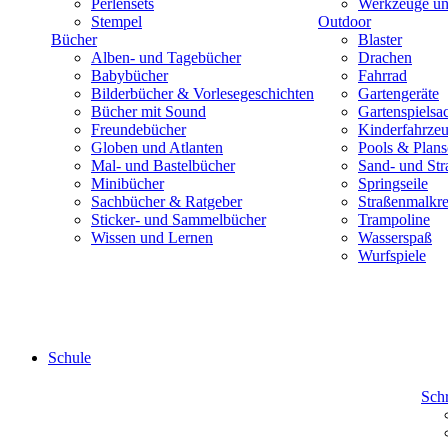
Perlensets
Werkzeuge und
Stempel
Outdoor
Bücher
Blaster
Alben- und Tagebücher
Drachen
Babybücher
Fahrrad
Bilderbücher & Vorlesegeschichten
Gartengeräte
Bücher mit Sound
Gartenspielsa
Freundebücher
Kinderfahrze
Globen und Atlanten
Pools & Plan
Mal- und Bastelbücher
Sand- und Str
Minibücher
Springseile
Sachbücher & Ratgeber
Straßenmalkre
Sticker- und Sammelbücher
Trampoline
Wissen und Lernen
Wasserspaß
Wurfspiele
Schule
Sch