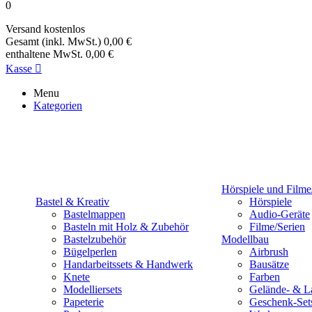
0
Versand
kostenlos
Gesamt (inkl. MwSt.)
0,00 €
enthaltene MwSt.
0,00 €
Kasse

Menu
Kategorien
Hörspiele und Filme
Bastel & Kreativ
Hörspiele
Bastelmappen
Audio-Geräte
Basteln mit Holz & Zubehör
Filme/Serien
Bastelzubehör
Modellbau
Bügelperlen
Airbrush
Handarbeitssets & Handwerk
Bausätze
Knete
Farben
Modelliersets
Gelände- & L
Papeterie
Geschenk-Set