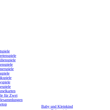
tspiele
rtenspiele
lienspiele
enspiele
nerspiele
spiele
kspiele
yspiele
espiele
melkarten
le für Zwei
elesammlungen
letop
Baby und Kleinkind