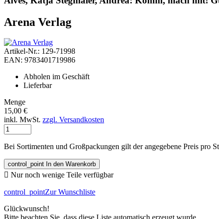
Alves, Katja Stegmaier, Andrea: Komm, mach mit! Gute
Arena Verlag
Artikel-Nr.: 129-71998
EAN: 9783401719986
Abholen im Geschäft
Lieferbar
Menge
15,00 €
inkl. MwSt.
zzgl. Versandkosten
Bei Sortimenten und Großpackungen gilt der angegebene Preis pro S
control_point
In den Warenkorb

Nur noch wenige Teile verfügbar
control_point
Zur Wunschliste
Glückwunsch!
Bitte beachten Sie, dass diese Liste automatisch erzeugt wurde