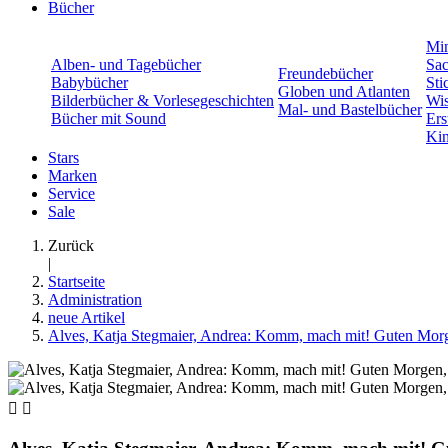
Bücher
Min
Alben- und Tagebücher
Sac
Freundebücher
Babybücher
Sti
Globen und Atlanten
Bilderbücher & Vorlesegeschichten
Wis
Mal- und Bastelbücher
Bücher mit Sound
Ers
Kin
Stars
Marken
Service
Sale
Zurück
|
Startseite
Administration
neue Artikel
Alves, Katja Stegmaier, Andrea: Komm, mach mit! Guten Morgen,

