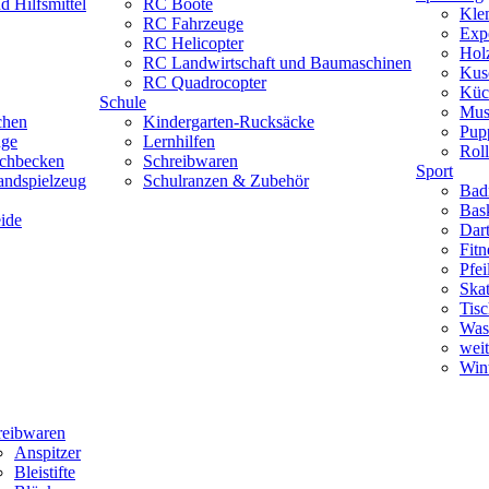
 Hilfsmittel
RC Boote
Kle
RC Fahrzeuge
Exp
RC Helicopter
Hol
RC Landwirtschaft und Baumaschinen
Kus
RC Quadrocopter
Küc
Schule
Mus
chen
Kindergarten-Rucksäcke
Pup
uge
Lernhilfen
Roll
schbecken
Schreibwaren
Sport
andspielzeug
Schulranzen & Zubehör
Bad
Bask
ide
Dar
Fitn
Pfe
Skat
Tisc
Was
weit
Wint
reibwaren
Anspitzer
Bleistifte