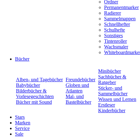
Ordner
Permanentmarker
Radierer
Sammelmappen
Schnellhefter
Schulhefte
Sonstiges
Tintenroller
Wachsmaler
Whiteboardmarke
Bücher
Minibücher
Sachbücher &
Alben- und Tagebücher
Freundebücher
Ratgeber
Babybücher
Globen und
Sticker- und
Bilderbücher &
Atlanten
Sammelbücher
Vorlesegeschichten
Mal- und
Wissen und Lernen
Bücher mit Sound
Bastelbücher
Erstleser
Kinderbücher
Stars
Marken
Service
Sale