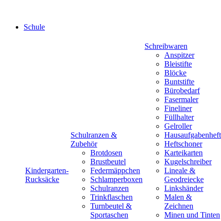
Schule
Schreibwaren
Anspitzer
Bleistifte
Blöcke
Buntstifte
Bürobedarf
Fasermaler
Fineliner
Füllhalter
Gelroller
Schulranzen &
Hausaufgabenheft
Zubehör
Heftschoner
Brotdosen
Karteikarten
Brustbeutel
Kugelschreiber
Kindergarten-
Federmäppchen
Lineale &
Rucksäcke
Schlamperboxen
Geodreiecke
Schulranzen
Linkshänder
Trinkflaschen
Malen &
Turnbeutel &
Zeichnen
Sportaschen
Minen und Tinten