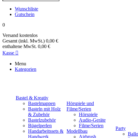
Wunschliste
Gutschein
0
Versand
kostenlos
Gesamt (inkl. MwSt.)
0,00 €
enthaltene MwSt.
0,00 €
Kasse

Menu
Kategorien
Bastel & Kreativ
Bastelmappen
Hörspiele und
Basteln mit Holz
Filme/Serien
& Zubehör
Hörspiele
Bastelzubehör
Audio-Geräte
Bügelperlen
Filme/Serien
Party
Handarbeitssets &
Modellbau
Ball
Handwerk
Airbrush