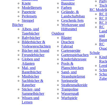
Part
Knete
Bausätze
Tisc
Modelliersets
Farben
RC Modell
Papeterie
Gelände- &
RC B
Perlensets
Landschaftsbau
RC F
Stempel
Geschenk-Sets
RC H
Bücher
Werkzeuge und
RC
Alben- und
Hilfsmittel
Land
Tagebücher
Outdoor
und
Babybücher
Blaster
Baum
Bilderbücher &
Drachen
RC
Vorlesegeschichten
Fahrrad
Quad
Bücher mit Sound
Gartengeräte
Schule
Freundebücher
Gartenspielsachen
Kind
Globen und
Kinderfahrzeuge
Ruck
Atlanten
Pools &
Lernh
Mal- und
Planschbecken
Schr
Bastelbücher
Sand- und
Schu
Minibücher
Strandspielzeug
Zube
Sachbücher &
Springseile
Ratgeber
Straßenmalkreide
Sticker- und
Trampoline
Sammelbücher
Wasserspaß
Wissen und
Wurfspiele
Lernen