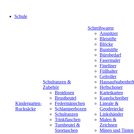
Schule
Schreibwaren
Anspitzer
Bleistifte
Blöcke
Buntstifte
Bürobedarf
Fasermaler
Fineliner
Füllhalter
Gelroller
Schulranzen &
Hausaufgabenheft
Zubehör
Heftschoner
Brotdosen
Karteikarten
Brustbeutel
Kugelschreiber
Kindergarten-
Federmäppchen
Lineale &
Rucksäcke
Schlamperboxen
Geodreiecke
Schulranzen
Linkshänder
Trinkflaschen
Malen &
Turnbeutel &
Zeichnen
Sportaschen
Minen und Tinten