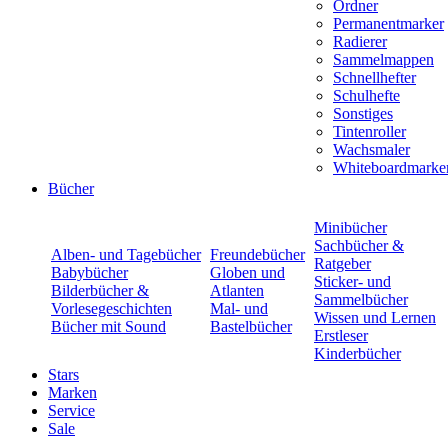
Ordner
Permanentmarker
Radierer
Sammelmappen
Schnellhefter
Schulhefte
Sonstiges
Tintenroller
Wachsmaler
Whiteboardmarke
Bücher
Minibücher
Sachbücher &
Alben- und Tagebücher
Freundebücher
Ratgeber
Babybücher
Globen und
Sticker- und
Bilderbücher &
Atlanten
Sammelbücher
Vorlesegeschichten
Mal- und
Wissen und Lernen
Bücher mit Sound
Bastelbücher
Erstleser
Kinderbücher
Stars
Marken
Service
Sale