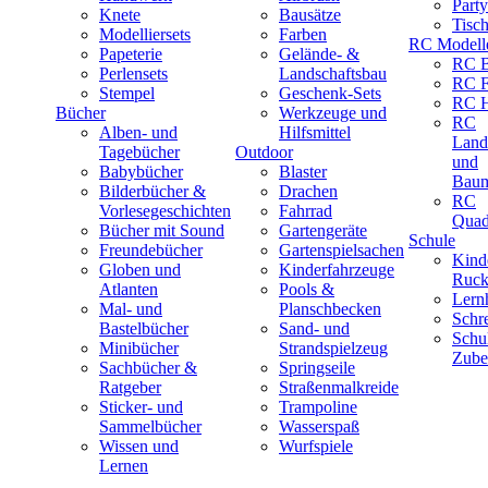
Part
Knete
Bausätze
Tisc
Modelliersets
Farben
RC Modell
Papeterie
Gelände- &
RC B
Perlensets
Landschaftsbau
RC F
Stempel
Geschenk-Sets
RC H
Bücher
Werkzeuge und
RC
Alben- und
Hilfsmittel
Land
Tagebücher
Outdoor
und
Babybücher
Blaster
Baum
Bilderbücher &
Drachen
RC
Vorlesegeschichten
Fahrrad
Quad
Bücher mit Sound
Gartengeräte
Schule
Freundebücher
Gartenspielsachen
Kind
Globen und
Kinderfahrzeuge
Ruck
Atlanten
Pools &
Lernh
Mal- und
Planschbecken
Schr
Bastelbücher
Sand- und
Schu
Minibücher
Strandspielzeug
Zube
Sachbücher &
Springseile
Ratgeber
Straßenmalkreide
Sticker- und
Trampoline
Sammelbücher
Wasserspaß
Wissen und
Wurfspiele
Lernen