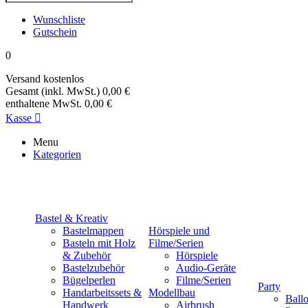
Wunschliste
Gutschein
0
Versand
kostenlos
Gesamt (inkl. MwSt.)
0,00 €
enthaltene MwSt.
0,00 €
Kasse

Menu
Kategorien
Bastel & Kreativ
Bastelmappen
Hörspiele und
Basteln mit Holz
Filme/Serien
& Zubehör
Hörspiele
Bastelzubehör
Audio-Geräte
Bügelperlen
Filme/Serien
Party
Handarbeitssets &
Modellbau
Ball
Handwerk
Airbrush