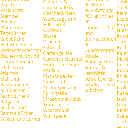
Gelände- &
Tabl
Papeterie
RC Boote
Landschaftsbau
Spie
Perlensets
RC Fahrzeuge
Geschenk-Sets
Klem
Stempel
RC Helicopter
Werkzeuge und
Expe
Bücher
RC
Hilfsmittel
Entd
Alben- und
Landwirtschaft
Outdoor
Holz
Tagebücher
und
Blaster
Kusc
Babybücher
Baumaschinen
Drachen
Tedd
Bilderbücher &
RC
Fahrrad
Küch
Vorlesegeschichten
Quadrocopter
Gartengeräte
Kauf
Bücher mit Sound
Schule
Gartenspielsachen
Musi
Freundebücher
Kindergarten-
Kinderfahrzeuge
Pupp
Globen und
Rucksäcke
Pools &
Pupp
Atlanten
Lernhilfen
Planschbecken
Rolle
Mal- und
Schreibwaren
Sand- und
Spor
Bastelbücher
Schulranzen &
Strandspielzeug
Badm
Minibücher
Zubehör
Springseile
Baske
Sachbücher &
Straßenmalkreide
Dart
Ratgeber
Trampoline
Fitne
Sticker- und
Wasserspaß
Pfei
Sammelbücher
Wurfspiele
Skate
Wissen und Lernen
Tisc
Wass