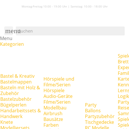
Montag-Freitag 10:00 - 19:00 Uhr | Samstag:
10:00 - 18:00 Uhr
menu
Menu
Kategorien
Spiel
Brett
Expe
Famil
Bastel & Kreativ
Hörspiele und
Kart
Bastelmappen
Filme/Serien
Kenn
Basteln mit Holz &
Hörspiele
Lerns
Zubehör
Audio-Geräte
Logik
Bastelzubehör
Filme/Serien
Party
Bügelperlen
Party
Modellbau
Reise
Handarbeitssets &
Ballons
Airbrush
Samm
Handwerk
Partyzubehör
Bausätze
Spiel
Knete
Tischgedecke
Farben
Spie
Modelliersets
RC Modelle