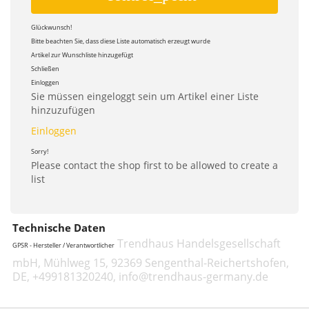
Glückwunsch!
Bitte beachten Sie, dass diese Liste automatisch erzeugt wurde
Artikel zur Wunschliste hinzugefügt
Schließen
Einloggen
Sie müssen eingeloggt sein um Artikel einer Liste
hinzuzufügen
Einloggen
Sorry!
Please contact the shop first to be allowed to create a
list
Technische Daten
Trendhaus Handelsgesellschaft
GPSR - Hersteller / Verantwortlicher
mbH, Mühlweg 15, 92369 Sengenthal-Reichertshofen,
DE, +499181320240, info@trendhaus-germany.de