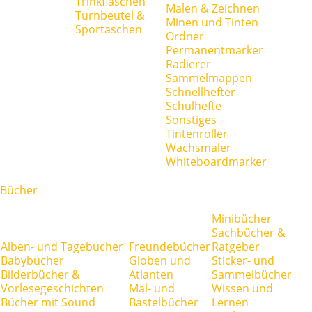
Trinkflaschen
Malen & Zeichnen
Turnbeutel &
Minen und Tinten
Sportaschen
Ordner
Permanentmarker
Radierer
Sammelmappen
Schnellhefter
Schulhefte
Sonstiges
Tintenroller
Wachsmaler
Whiteboardmarker
Bücher
Minibücher
Sachbücher &
Alben- und Tagebücher
Freundebücher
Ratgeber
Babybücher
Globen und
Sticker- und
Bilderbücher &
Atlanten
Sammelbücher
Vorlesegeschichten
Mal- und
Wissen und
Bücher mit Sound
Bastelbücher
Lernen