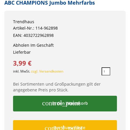
ABC CHAMPIONS Jumbo Mehrfarbs
Trendhaus
Artikel-Nr.: 114-962898
EAN: 4032722962898
Abholen Im Geschäft
Lieferbar
3,99 €
inkl. MwSt.
zzgl. Versandkosten
Bei Sortimenten und Großpackungen gilt der
angegebene Preis pro Stück.
control_point
In den Warenkorb
control_point
Zur Wunschliste