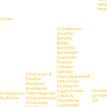
weit
Wint
Schule
Schreibwaren
Anspitzer
Bleistifte
Blöcke
Buntstifte
Bürobedarf
Fasermaler
Fineliner
Füllhalter
Gelroller
Schulranzen &
Hausaufgabenheft
Zubehör
Heftschoner
Brotdosen
Karteikarten
Brustbeutel
Kugelschreiber
Lernhilf
Kindergarten-
Federmäppchen
Lineale &
Lernhef
Rucksäcke
Schlamperboxen
Geodreiecke
Lük
Schulranzen
Linkshänder