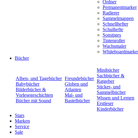
Ordner
Permanentmarker
Radierer
Sammelmappen
Schnellhefter
Schulhefte
Sonstiges
Tintenroller
Wachsmaler
Whiteboardmarke
Bücher
Minibücher
Sachbücher &
Alben- und Tagebücher
Freundebücher
Ratgeber
Babybücher
Globen und
Sticker- und
Bilderbücher &
Atlanten
Sammelbücher
Vorlesegeschichten
Mal- und
Wissen und Lernen
Bücher mit Sound
Bastelbücher
Erstleser
Kinderbücher
Stars
Marken
Service
Sale