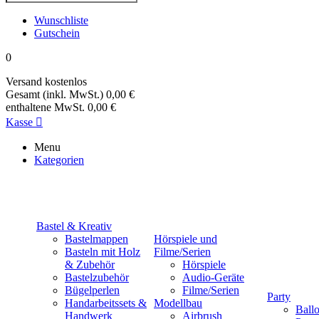
Wunschliste
Gutschein
0
Versand
kostenlos
Gesamt (inkl. MwSt.)
0,00 €
enthaltene MwSt.
0,00 €
Kasse

Menu
Kategorien
Bastel & Kreativ
Bastelmappen
Hörspiele und
Basteln mit Holz
Filme/Serien
& Zubehör
Hörspiele
Bastelzubehör
Audio-Geräte
Bügelperlen
Filme/Serien
Party
Handarbeitssets &
Modellbau
Ball
Handwerk
Airbrush