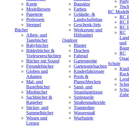
Part
Knete
Bausätze
Tisc
Modelliersets
Farben
RC Modell
Papeterie
Gelände- &
RC B
Perlensets
Landschaftsbau
RC F
Stempel
Geschenk-Sets
RC H
Bücher
Werkzeuge und
RC
Alben- und
Hilfsmittel
Land
Tagebücher
Outdoor
und
Babybücher
Blaster
Baum
Bilderbücher &
Drachen
RC
Vorlesegeschichten
Fahrrad
Quad
Bücher mit Sound
Gartengeräte
Schule
Freundebücher
Gartenspielsachen
Kind
Globen und
Kinderfahrzeuge
Ruck
Atlanten
Pools &
Lernh
Mal- und
Planschbecken
Schr
Bastelbücher
Sand- und
Schu
Minibücher
Strandspielzeug
Zube
Sachbücher &
Springseile
Ratgeber
Straßenmalkreide
Sticker- und
Trampoline
Sammelbücher
Wasserspaß
Wissen und
Wurfspiele
Lernen