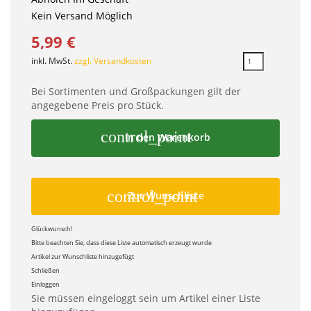
Kein Versand Möglich
5,99 €
inkl. MwSt.
zzgl. Versandkosten
Bei Sortimenten und Großpackungen gilt der
angegebene Preis pro Stück.
control_point
In den Warenkorb
control_point
Zur Wunschliste
Glückwunsch!
Bitte beachten Sie, dass diese Liste automatisch erzeugt wurde
Artikel zur Wunschliste hinzugefügt
Schließen
Einloggen
Sie müssen eingeloggt sein um Artikel einer Liste