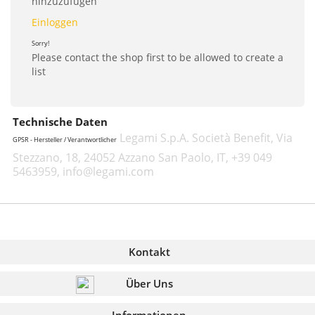
hinzuzufügen
Einloggen
Sorry!
Please contact the shop first to be allowed to create a
list
Technische Daten
Legami S.p.A. Società Benefit, Via
GPSR - Hersteller / Verantwortlicher
Stezzano, 18, 24052 Azzano San Paolo, IT, +39 049
5463959, info@legami.com
Kontakt
Über Uns