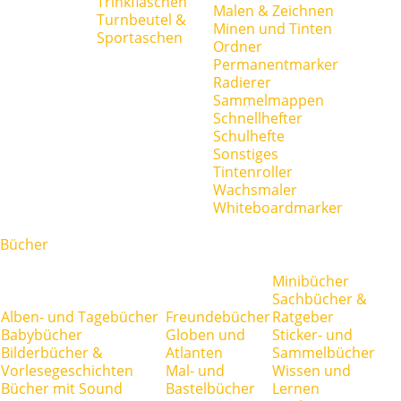
Trinkflaschen
Malen & Zeichnen
Turnbeutel &
Minen und Tinten
Sportaschen
Ordner
Permanentmarker
Radierer
Sammelmappen
Schnellhefter
Schulhefte
Sonstiges
Tintenroller
Wachsmaler
Whiteboardmarker
Bücher
Minibücher
Sachbücher &
Alben- und Tagebücher
Freundebücher
Ratgeber
Babybücher
Globen und
Sticker- und
Bilderbücher &
Atlanten
Sammelbücher
Vorlesegeschichten
Mal- und
Wissen und
Bücher mit Sound
Bastelbücher
Lernen