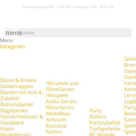
Montag-Freitag 10:00 - 19:00 Uhr | Samstag:
10:00 - 18:00 Uhr
menu
Menu
Kategorien
Spiel
Brett
Expe
Famil
Bastel & Kreativ
Hörspiele und
Kart
Bastelmappen
Filme/Serien
Kenn
Basteln mit Holz &
Hörspiele
Lerns
Zubehör
Audio-Geräte
Logik
Bastelzubehör
Filme/Serien
Party
Bügelperlen
Party
Modellbau
Reise
Handarbeitssets &
Ballons
Airbrush
Samm
Handwerk
Partyzubehör
Bausätze
Spiel
Knete
Tischgedecke
Farben
Spie
Modelliersets
RC Modelle