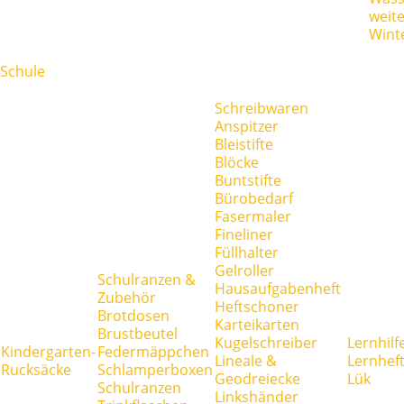
weit
Wint
Schule
Schreibwaren
Anspitzer
Bleistifte
Blöcke
Buntstifte
Bürobedarf
Fasermaler
Fineliner
Füllhalter
Gelroller
Schulranzen &
Hausaufgabenheft
Zubehör
Heftschoner
Brotdosen
Karteikarten
Brustbeutel
Kugelschreiber
Lernhilf
Kindergarten-
Federmäppchen
Lineale &
Lernhef
Rucksäcke
Schlamperboxen
Geodreiecke
Lük
Schulranzen
Linkshänder