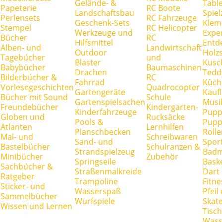
Gelände- &
Tabl
Papeterie
RC Boote
Landschaftsbau
Spie
Perlensets
RC Fahrzeuge
Geschenk-Sets
Klem
Stempel
RC Helicopter
Werkzeuge und
Expe
Bücher
RC
Hilfsmittel
Entd
Alben- und
Landwirtschaft
Outdoor
Holz
Tagebücher
und
Blaster
Kusc
Babybücher
Baumaschinen
Drachen
Tedd
Bilderbücher &
RC
Fahrrad
Küch
Vorlesegeschichten
Quadrocopter
Gartengeräte
Kauf
Bücher mit Sound
Schule
Gartenspielsachen
Musi
Freundebücher
Kindergarten-
Kinderfahrzeuge
Pupp
Globen und
Rucksäcke
Pools &
Pupp
Atlanten
Lernhilfen
Planschbecken
Rolle
Mal- und
Schreibwaren
Sand- und
Spor
Bastelbücher
Schulranzen &
Strandspielzeug
Badm
Minibücher
Zubehör
Springseile
Baske
Sachbücher &
Straßenmalkreide
Dart
Ratgeber
Trampoline
Fitne
Sticker- und
Wasserspaß
Pfei
Sammelbücher
Wurfspiele
Skate
Wissen und Lernen
Tisc
Wass