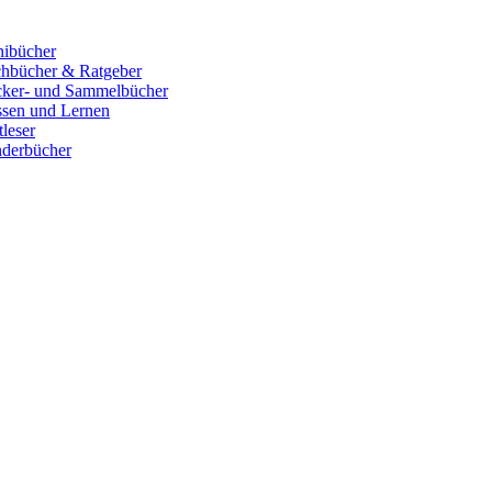
ibücher
hbücher & Ratgeber
cker- und Sammelbücher
sen und Lernen
tleser
derbücher