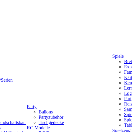
Spiele
Bret
Expe
Fami
Kart
/Serien
Ken
Lern
Logi
Part
Reis
Party
Sam
Ballons
Spie
Partyzubehör
Spi
andschaftsbau
Tischgedecke
Tab
s
RC Modelle
Spielzeug