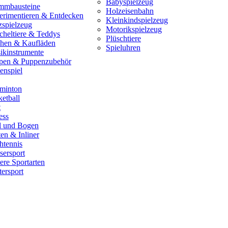
Babyspielzeug
mmbausteine
Holzeisenbahn
erimentieren & Entdecken
Kleinkindspielzeug
zspielzeug
Motorikspielzeug
cheltiere & Teddys
Plüschtiere
hen & Kaufläden
Spieluhren
ikinstrumente
pen & Puppenzubehör
enspiel
minton
etball
t
ess
il und Bogen
en & Inliner
htennis
sersport
ere Sportarten
ersport