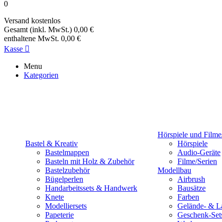
0
Versand
kostenlos
Gesamt (inkl. MwSt.)
0,00 €
enthaltene MwSt.
0,00 €
Kasse

Menu
Kategorien
Hörspiele und Filme
Bastel & Kreativ
Hörspiele
Bastelmappen
Audio-Geräte
Basteln mit Holz & Zubehör
Filme/Serien
Bastelzubehör
Modellbau
Bügelperlen
Airbrush
Handarbeitssets & Handwerk
Bausätze
Knete
Farben
Modelliersets
Gelände- & L
Papeterie
Geschenk-Set