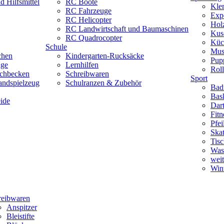
 Hilfsmittel
RC Boote
Kle
RC Fahrzeuge
Exp
RC Helicopter
Hol
RC Landwirtschaft und Baumaschinen
Kus
RC Quadrocopter
Küc
Schule
Mus
chen
Kindergarten-Rucksäcke
Pup
uge
Lernhilfen
Roll
schbecken
Schreibwaren
Sport
andspielzeug
Schulranzen & Zubehör
Bad
Bask
ide
Dar
Fitn
Pfe
Skat
Tisc
Was
weit
Wint
reibwaren
Anspitzer
Bleistifte