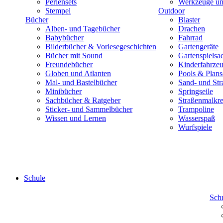
Perlensets
Werkzeuge und
Stempel
Outdoor
Bücher
Blaster
Alben- und Tagebücher
Drachen
Babybücher
Fahrrad
Bilderbücher & Vorlesegeschichten
Gartengeräte
Bücher mit Sound
Gartenspielsa
Freundebücher
Kinderfahrze
Globen und Atlanten
Pools & Plan
Mal- und Bastelbücher
Sand- und Str
Minibücher
Springseile
Sachbücher & Ratgeber
Straßenmalkre
Sticker- und Sammelbücher
Trampoline
Wissen und Lernen
Wasserspaß
Wurfspiele
Schule
Sch