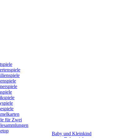
tspiele
rtenspiele
lienspiele
enspiele
nerspiele
spiele
kspiele
yspiele
espiele
melkarten
le für Zwei
elesammlungen
letop
Baby und Kleinkind