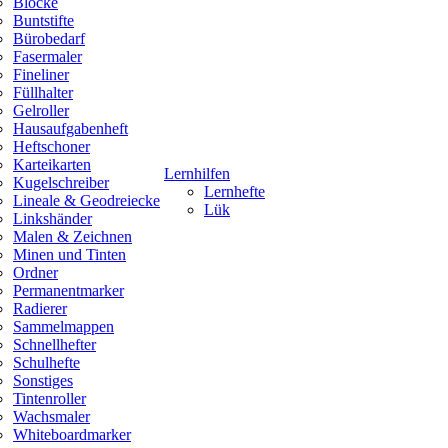
Blöcke
Buntstifte
Bürobedarf
Fasermaler
Fineliner
Füllhalter
Gelroller
Hausaufgabenheft
Heftschoner
Karteikarten
Lernhilfen
Kugelschreiber
Lernhefte
Lineale & Geodreiecke
Lük
Linkshänder
Malen & Zeichnen
Minen und Tinten
Ordner
Permanentmarker
Radierer
Sammelmappen
Schnellhefter
Schulhefte
Sonstiges
Tintenroller
Wachsmaler
Whiteboardmarker