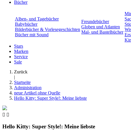
Bücher
Min
Alben- und Tagebücher
Sac
Freundebücher
Babybücher
Sti
Globen und Atlanten
Bilderbücher & Vorlesegeschichten
Wis
Mal- und Bastelbücher
Bücher mit Sound
Ers
Kin
Stars
Marken
Service
Sale
Zurück
|
Startseite
Administration
neue Artikel ohne Quelle
Hello Kitty: Super Style!: Meine liebste


Hello Kitty: Super Style!: Meine liebste