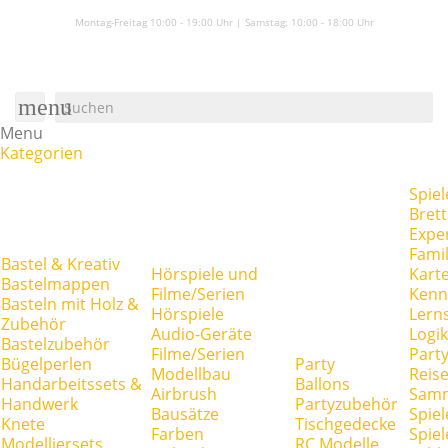
Montag-Freitag 10:00 - 19:00 Uhr | Samstag:
10:00 - 18:00 Uhr
menu
Menu
Kategorien
Spiel
Brett
Expe
Famil
Bastel & Kreativ
Hörspiele und
Kart
Bastelmappen
Filme/Serien
Kenn
Basteln mit Holz &
Hörspiele
Lerns
Zubehör
Audio-Geräte
Logik
Bastelzubehör
Filme/Serien
Party
Bügelperlen
Party
Modellbau
Reise
Handarbeitssets &
Ballons
Airbrush
Samm
Handwerk
Partyzubehör
Bausätze
Spiel
Knete
Tischgedecke
Farben
Spie
Modelliersets
RC Modelle