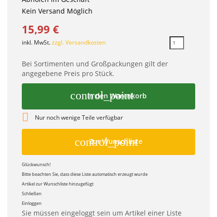
Kein Versand Möglich
15,99 €
inkl. MwSt.
zzgl. Versandkosten
Bei Sortimenten und Großpackungen gilt der
angegebene Preis pro Stück.
control_point
In den Warenkorb

Nur noch wenige Teile verfügbar
control_point
Zur Wunschliste
Glückwunsch!
Bitte beachten Sie, dass diese Liste automatisch erzeugt wurde
Artikel zur Wunschliste hinzugefügt
Schließen
Einloggen
Sie müssen eingeloggt sein um Artikel einer Liste