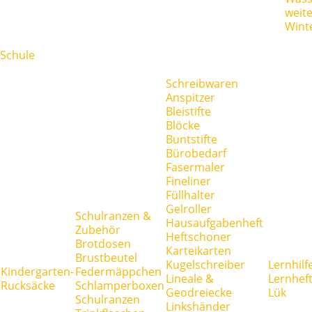
weit
Wint
Schule
Schreibwaren
Anspitzer
Bleistifte
Blöcke
Buntstifte
Bürobedarf
Fasermaler
Fineliner
Füllhalter
Gelroller
Schulranzen &
Hausaufgabenheft
Zubehör
Heftschoner
Brotdosen
Karteikarten
Brustbeutel
Kugelschreiber
Lernhilf
Kindergarten-
Federmäppchen
Lineale &
Lernhef
Rucksäcke
Schlamperboxen
Geodreiecke
Lük
Schulranzen
Linkshänder