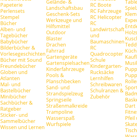
Gelände- &
Tabl
Papeterie
RC Boote
Landschaftsbau
Spie
Perlensets
RC Fahrzeuge
Geschenk-Sets
Klem
Stempel
RC Helicopter
Werkzeuge und
Expe
Bücher
RC
Hilfsmittel
Entd
Alben- und
Landwirtschaft
Outdoor
Holz
Tagebücher
und
Blaster
Kusc
Babybücher
Baumaschinen
Drachen
Tedd
Bilderbücher &
RC
Fahrrad
Küch
Vorlesegeschichten
Quadrocopter
Gartengeräte
Kauf
Bücher mit Sound
Schule
Gartenspielsachen
Musi
Freundebücher
Kindergarten-
Kinderfahrzeuge
Pupp
Globen und
Rucksäcke
Pools &
Pupp
Atlanten
Lernhilfen
Planschbecken
Rolle
Mal- und
Schreibwaren
Sand- und
Spor
Bastelbücher
Schulranzen &
Strandspielzeug
Badm
Minibücher
Zubehör
Springseile
Baske
Sachbücher &
Straßenmalkreide
Dart
Ratgeber
Trampoline
Fitne
Sticker- und
Wasserspaß
Pfei
Sammelbücher
Wurfspiele
Skate
Wissen und Lernen
Tisc
Wass