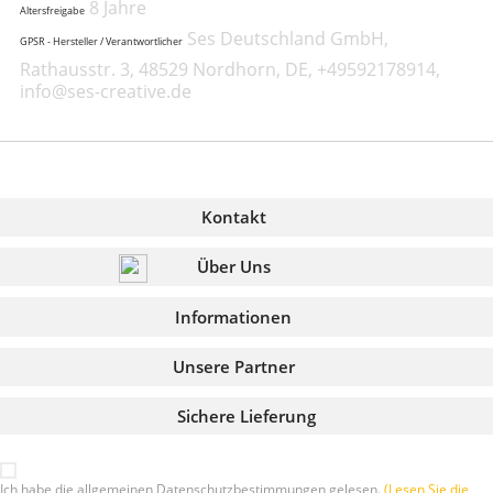
8 Jahre
Altersfreigabe
Ses Deutschland GmbH,
GPSR - Hersteller / Verantwortlicher
Rathausstr. 3, 48529 Nordhorn, DE, +49592178914,
info@ses-creative.de
Kontakt
Über Uns
Informationen
Unsere Partner
Sichere Lieferung
Ich habe die allgemeinen Datenschutzbestimmungen gelesen.
(Lesen Sie die