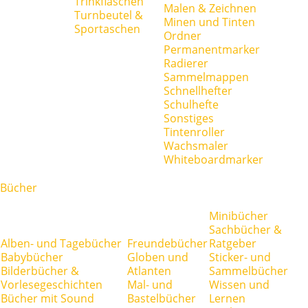
Trinkflaschen
Malen & Zeichnen
Turnbeutel &
Minen und Tinten
Sportaschen
Ordner
Permanentmarker
Radierer
Sammelmappen
Schnellhefter
Schulhefte
Sonstiges
Tintenroller
Wachsmaler
Whiteboardmarker
Bücher
Minibücher
Sachbücher &
Alben- und Tagebücher
Freundebücher
Ratgeber
Babybücher
Globen und
Sticker- und
Bilderbücher &
Atlanten
Sammelbücher
Vorlesegeschichten
Mal- und
Wissen und
Bücher mit Sound
Bastelbücher
Lernen