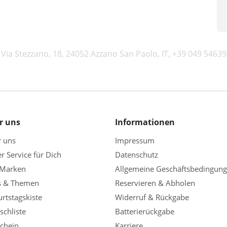
, Via Stezzano, 18, 24052 Azzano San Paolo, IT, +39 049 546
r uns
Informationen
r uns
Impressum
r Service für Dich
Datenschutz
 Marken
Allgemeine Geschäftsbedingun
s & Themen
Reservieren & Abholen
rtstagskiste
Widerruf & Rückgabe
chliste
Batterierückgabe
chein
Karriere