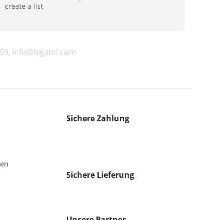
create a list
3959, info@legami.com
Sichere Zahlung
gen
Sichere Lieferung
Unsere Partner