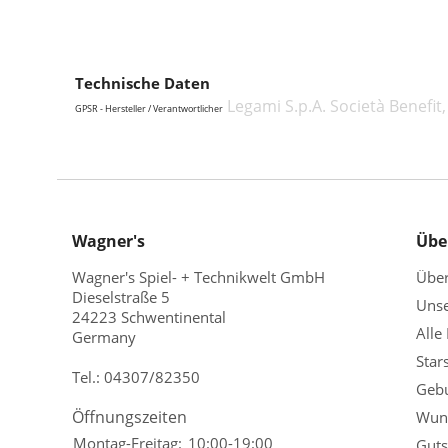
Technische Daten
Legami S.p.A. Società Benefit
GPSR - Hersteller / Verantwortlicher
Wagner's
Übe
Wagner's Spiel- + Technikwelt GmbH
Übe
Dieselstraße 5
Unse
24223 Schwentinental
Alle
Germany
Star
Tel.:
04307/82350
Gebu
Öffnungszeiten
Wuns
Montag-Freitag:
10:00-19:00
Guts