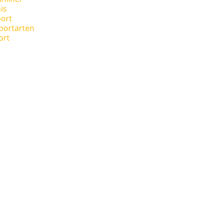
is
ort
portarten
ort