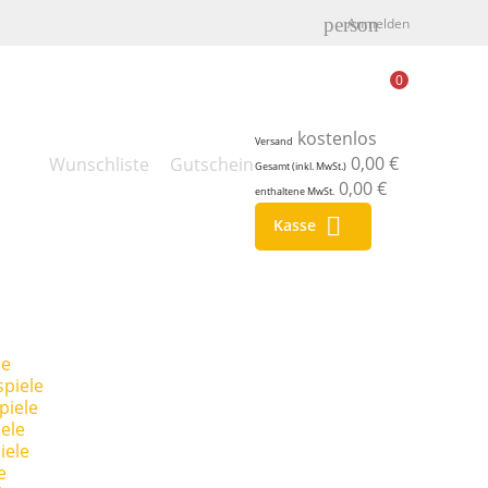
person
Anmelden
0
kostenlos
Versand
0,00 €
Wunschliste
Gutschein
Gesamt (inkl. MwSt.)
0,00 €
enthaltene MwSt.

Kasse
le
piele
piele
ele
iele
e