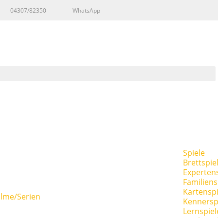
04307/82350
WhatsApp
Spiele
Brettspie
Expertens
Familiens
Kartenspi
ilme/Serien
Kennersp
Lernspiel