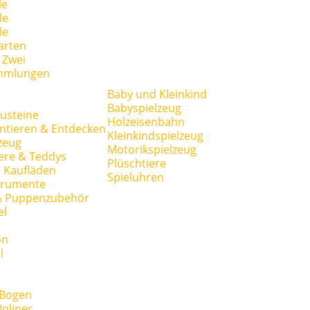
le
le
le
arten
r Zwei
mmlungen
Baby und Kleinkind
Babyspielzeug
usteine
Holzeisenbahn
ntieren & Entdecken
Kleinkindspielzeug
zeug
Motorikspielzeug
ere & Teddys
Plüschtiere
 Kaufläden
Spieluhren
trumente
& Puppenzubehör
el
on
l
 Bogen
Inliner