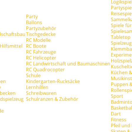
Logikspie
Partyspie
Reisespie
Party
Sammelk
Ballons
Spiele fü
Partyzubehör
Spielesa
dschaftsbau
Tischgedecke
Tabletop
RC Modelle
Spielzeug
ilfsmittel
RC Boote
Klemmba
RC Fahrzeuge
Experime
RC Helicopter
Holzspiel
RC Landwirtschaft und Baumaschinen
Kuschelti
RC Quadrocopter
Küchen &
Schule
Musikins
hen
Kindergarten-Rucksäcke
Puppen 
e
Lernhilfen
Rollenspi
hbecken
Schreibwaren
Sport
dspielzeug
Schulranzen & Zubehör
Badmint
Basketbal
de
Dart
Fitness
Pfeil und
Skaten & 