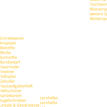
Tischtenn
Wassersp
weitere S
Wintersp
Schreibwaren
Anspitzer
Bleistifte
Blöcke
Buntstifte
Bürobedarf
Fasermaler
Fineliner
Füllhalter
Gelroller
Hausaufgabenheft
Heftschoner
Karteikarten
Lernhilfen
Kugelschreiber
Lernhefte
Lineale & Geodreiecke