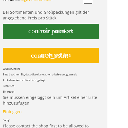
Bei Sortimenten und Großpackungen gilt der
angegebene Preis pro Stück.
control_point
In den Warenkorb
control_point
Zur Wunschliste
Glückwunsch!
Bitte beachten Sie, dass diese Liste automatisch erzeugt wurde
Artikel zur Wunschliste hinzugefügt
Schließen
Einloggen
Sie müssen eingeloggt sein um Artikel einer Liste
hinzuzufügen
Einloggen
Sorry!
Please contact the shop first to be allowed to