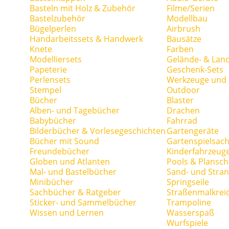
Basteln mit Holz & Zubehör
Filme/Serien
Bastelzubehör
Modellbau
Bügelperlen
Airbrush
Handarbeitssets & Handwerk
Bausätze
Knete
Farben
Modelliersets
Gelände- & Lan
Papeterie
Geschenk-Sets
Perlensets
Werkzeuge und H
Stempel
Outdoor
Bücher
Blaster
Alben- und Tagebücher
Drachen
Babybücher
Fahrrad
Bilderbücher & Vorlesegeschichten
Gartengeräte
Bücher mit Sound
Gartenspielsac
Freundebücher
Kinderfahrzeug
Globen und Atlanten
Pools & Plansc
Mal- und Bastelbücher
Sand- und Stran
Minibücher
Springseile
Sachbücher & Ratgeber
Straßenmalkrei
Sticker- und Sammelbücher
Trampoline
Wissen und Lernen
Wasserspaß
Wurfspiele