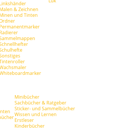
Lük
Linkshänder
Malen & Zeichnen
Minen und Tinten
Ordner
Permanentmarker
Radierer
Sammelmappen
Schnellhefter
Schulhefte
Sonstiges
Tintenroller
Wachsmaler
Whiteboardmarker
Minibücher
Sachbücher & Ratgeber
Sticker- und Sammelbücher
anten
Wissen und Lernen
bücher
Erstleser
Kinderbücher