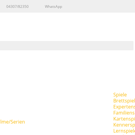
04307/82350
WhatsApp
Spiele
Brettspie
Expertens
Familiens
Kartenspi
ilme/Serien
Kennersp
Lernspiel