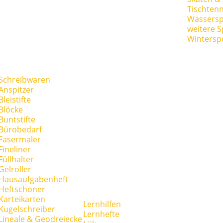
Tischtenn
Wassersp
weitere S
Wintersp
Schreibwaren
Anspitzer
Bleistifte
Blöcke
Buntstifte
Bürobedarf
Fasermaler
Fineliner
Füllhalter
Gelroller
Hausaufgabenheft
Heftschoner
Karteikarten
Lernhilfen
Kugelschreiber
Lernhefte
Lineale & Geodreiecke