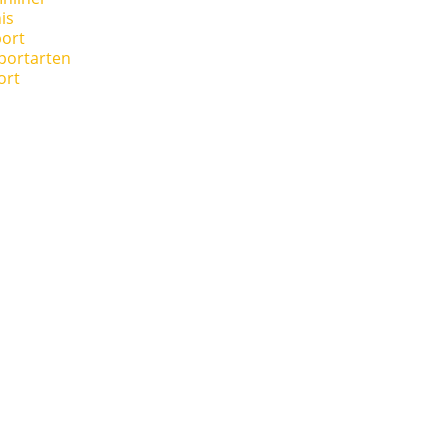
is
ort
portarten
ort