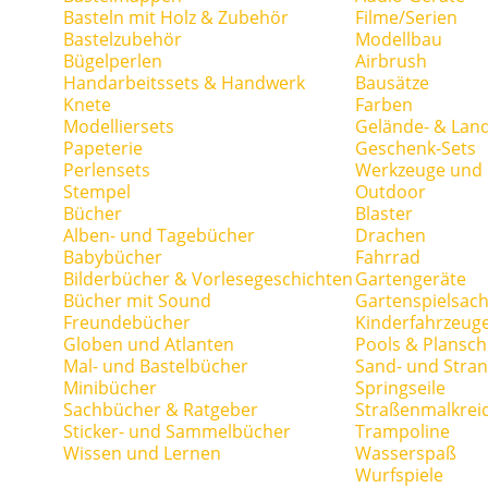
Basteln mit Holz & Zubehör
Filme/Serien
Bastelzubehör
Modellbau
Bügelperlen
Airbrush
Handarbeitssets & Handwerk
Bausätze
Knete
Farben
Modelliersets
Gelände- & Lan
Papeterie
Geschenk-Sets
Perlensets
Werkzeuge und H
Stempel
Outdoor
Bücher
Blaster
Alben- und Tagebücher
Drachen
Babybücher
Fahrrad
Bilderbücher & Vorlesegeschichten
Gartengeräte
Bücher mit Sound
Gartenspielsac
Freundebücher
Kinderfahrzeug
Globen und Atlanten
Pools & Plansc
Mal- und Bastelbücher
Sand- und Stran
Minibücher
Springseile
Sachbücher & Ratgeber
Straßenmalkrei
Sticker- und Sammelbücher
Trampoline
Wissen und Lernen
Wasserspaß
Wurfspiele