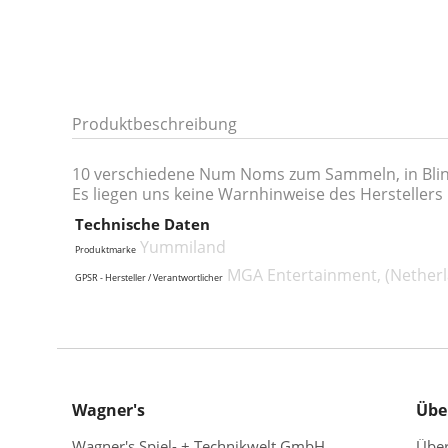
Produktbeschreibung
10 verschiedene Num Noms zum Sammeln, in Blind 
Es liegen uns keine Warnhinweise des Herstellers 
Technische Daten
Yummiland
Produktmarke
MGA Entertainment, (Netherla
GPSR - Hersteller / Verantwortlicher
Wagner's
Übe
Wagner's Spiel- + Technikwelt GmbH
Übe