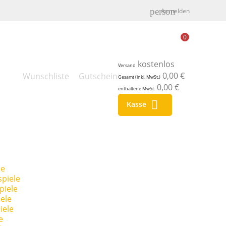
person
Anmelden
0
kostenlos
Versand
0,00 €
Wunschliste
Gutschein
Gesamt (inkl. MwSt.)
0,00 €
enthaltene MwSt.

Kasse
le
piele
piele
ele
iele
e