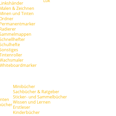
Lük
Linkshänder
Malen & Zeichnen
Minen und Tinten
Ordner
Permanentmarker
Radierer
Sammelmappen
Schnellhefter
Schulhefte
Sonstiges
Tintenroller
Wachsmaler
Whiteboardmarker
Minibücher
Sachbücher & Ratgeber
Sticker- und Sammelbücher
anten
Wissen und Lernen
bücher
Erstleser
Kinderbücher