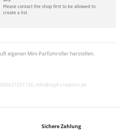
Sorry!
Please contact the shop first to be allowed to
create a list
t eigenen Mini-Parfümroller herstellen.
31095637251126, info@zapf-creation.de
Sichere Zahlung