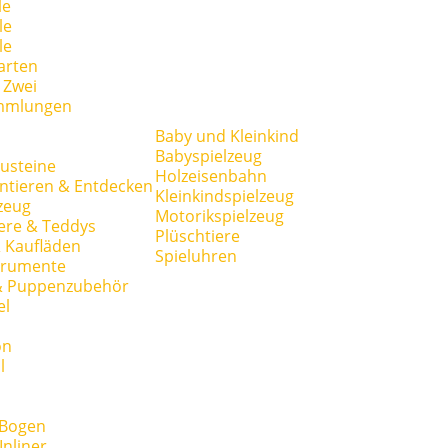
le
le
le
arten
r Zwei
mmlungen
Baby und Kleinkind
Babyspielzeug
usteine
Holzeisenbahn
ntieren & Entdecken
Kleinkindspielzeug
zeug
Motorikspielzeug
ere & Teddys
Plüschtiere
 Kaufläden
Spieluhren
trumente
& Puppenzubehör
el
on
l
 Bogen
Inliner