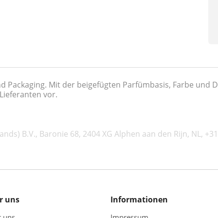
Packaging. Mit der beigefügten Parfümbasis, Farbe und Duf
Lieferanten vor.
nds) B.V., Baronie 68, 2404 XG Alphen aan den Rijn, NL, +
r uns
Informationen
r uns
Impressum