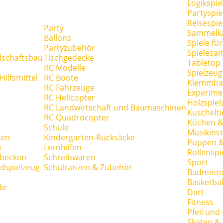
Logikspie
Partyspie
Reisespie
Party
Sammelk
Ballons
Spiele fü
Partyzubehör
Spielesa
dschaftsbau
Tischgedecke
Tabletop
RC Modelle
Spielzeug
ilfsmittel
RC Boote
Klemmba
RC Fahrzeuge
Experime
RC Helicopter
Holzspiel
RC Landwirtschaft und Baumaschinen
Kuschelti
RC Quadrocopter
Küchen &
Schule
Musikins
hen
Kindergarten-Rucksäcke
Puppen 
e
Lernhilfen
Rollenspi
hbecken
Schreibwaren
Sport
dspielzeug
Schulranzen & Zubehör
Badmint
Basketbal
de
Dart
Fitness
Pfeil und
Skaten & 