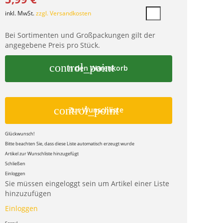
inkl. MwSt.
zzgl. Versandkosten
Bei Sortimenten und Großpackungen gilt der
angegebene Preis pro Stück.
control_point
In den Warenkorb
control_point
Zur Wunschliste
Glückwunsch!
Bitte beachten Sie, dass diese Liste automatisch erzeugt wurde
Artikel zur Wunschliste hinzugefügt
Schließen
Einloggen
Sie müssen eingeloggt sein um Artikel einer Liste
hinzuzufügen
Einloggen