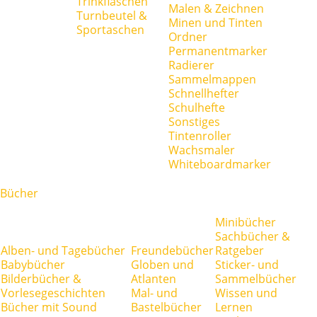
Trinkflaschen
Malen & Zeichnen
Turnbeutel &
Minen und Tinten
Sportaschen
Ordner
Permanentmarker
Radierer
Sammelmappen
Schnellhefter
Schulhefte
Sonstiges
Tintenroller
Wachsmaler
Whiteboardmarker
Bücher
Minibücher
Sachbücher &
Alben- und Tagebücher
Freundebücher
Ratgeber
Babybücher
Globen und
Sticker- und
Bilderbücher &
Atlanten
Sammelbücher
Vorlesegeschichten
Mal- und
Wissen und
Bücher mit Sound
Bastelbücher
Lernen