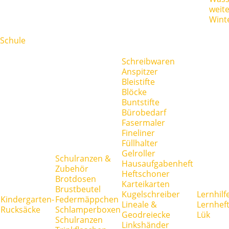
weit
Wint
Schule
Schreibwaren
Anspitzer
Bleistifte
Blöcke
Buntstifte
Bürobedarf
Fasermaler
Fineliner
Füllhalter
Gelroller
Schulranzen &
Hausaufgabenheft
Zubehör
Heftschoner
Brotdosen
Karteikarten
Brustbeutel
Kugelschreiber
Lernhilf
Kindergarten-
Federmäppchen
Lineale &
Lernhef
Rucksäcke
Schlamperboxen
Geodreiecke
Lük
Schulranzen
Linkshänder