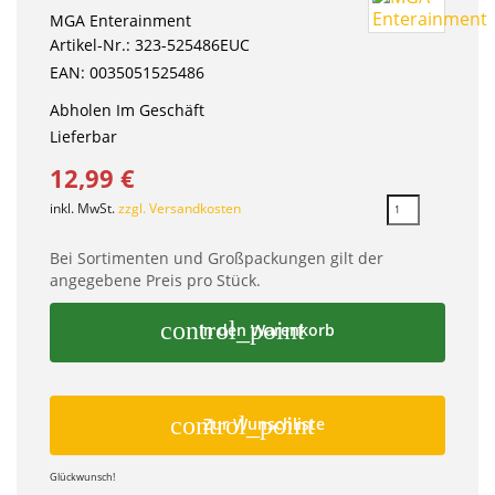
MGA Enterainment
Artikel-Nr.: 323-525486EUC
EAN: 0035051525486
Abholen Im Geschäft
Lieferbar
12,99 €
inkl. MwSt.
zzgl. Versandkosten
Bei Sortimenten und Großpackungen gilt der
angegebene Preis pro Stück.
control_point
In den Warenkorb
control_point
Zur Wunschliste
Glückwunsch!