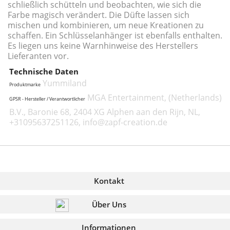
schließlich schütteln und beobachten, wie sich die
Farbe magisch verändert. Die Düfte lassen sich
mischen und kombinieren, um neue Kreationen zu
schaffen. Ein Schlüsselanhänger ist ebenfalls enthalten.
Es liegen uns keine Warnhinweise des Herstellers
Lieferanten vor.
Technische Daten
Yummiland
Produktmarke
MGA Entertainment, (Netherlands)
GPSR - Hersteller / Verantwortlicher
B.V., Baronie 68, 2404 XG Alphen aan den Rijn, NL,
+31095637251126, info@zapf-creation.de
Kontakt
Über Uns
Informationen