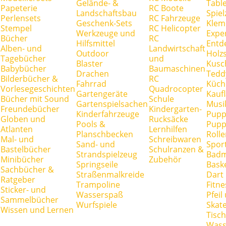
Gelände- &
Tabl
Papeterie
RC Boote
Landschaftsbau
Spie
Perlensets
RC Fahrzeuge
Geschenk-Sets
Klem
Stempel
RC Helicopter
Werkzeuge und
Expe
Bücher
RC
Hilfsmittel
Entd
Alben- und
Landwirtschaft
Outdoor
Holz
Tagebücher
und
Blaster
Kusc
Babybücher
Baumaschinen
Drachen
Tedd
Bilderbücher &
RC
Fahrrad
Küch
Vorlesegeschichten
Quadrocopter
Gartengeräte
Kauf
Bücher mit Sound
Schule
Gartenspielsachen
Musi
Freundebücher
Kindergarten-
Kinderfahrzeuge
Pupp
Globen und
Rucksäcke
Pools &
Pupp
Atlanten
Lernhilfen
Planschbecken
Rolle
Mal- und
Schreibwaren
Sand- und
Spor
Bastelbücher
Schulranzen &
Strandspielzeug
Badm
Minibücher
Zubehör
Springseile
Baske
Sachbücher &
Straßenmalkreide
Dart
Ratgeber
Trampoline
Fitne
Sticker- und
Wasserspaß
Pfei
Sammelbücher
Wurfspiele
Skate
Wissen und Lernen
Tisc
Wass