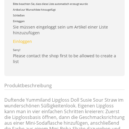
Bitte beachten Sie, dass diese Liste automatisch erzeugt wurde
Artikel zur Wunschliste hinzugefügt
Schließen
Einloggen
Sie müssen eingeloggt sein um Artikel einer Liste
hinzuzufügen
Einloggen
Sorry!
Please contact the shop first to be allowed to create a
list
Produktbeschreibung
Duftende Yummiland Lipgloss Doll Susie Sour Straw im
wunderschönen Süßigkeitenlook. Eigenen Lipgloss
kann man in vier einfachen Schritten kreieren: Zuerst
die Lipglossbasis öffnen, dann die Geschmacksrichtung
aus einer Mini-Sodaflasche hinzufügen, anschließend
die Farbe aus einem Mini-Boba-Shake dazugeben und