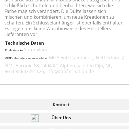
schließlich schütteln und beobachten, wie sich die
Farbe magisch verändert. Die Düfte lassen sich
mischen und kombinieren, um neue Kreationen zu
schaffen. Ein Schlüsselanhänger ist ebenfalls enthalten.
Es liegen uns keine Warnhinweise des Herstellers
Lieferanten vor.
Technische Daten
Yummiland
Produktmarke
MGA Entertainment, (Netherlands)
GPSR - Hersteller / Verantwortlicher
B.V., Baronie 68, 2404 XG Alphen aan den Rijn, NL,
+31095637251126, info@zapf-creation.de
Kontakt
Über Uns