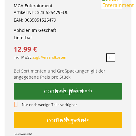
MGA Enterainment
Artikel-Nr.: 323-525479EUC
EAN: 0035051525479
Abholen Im Geschäft
Lieferbar
12,99 €
inkl. MwSt.
zzgl. Versandkosten
Bei Sortimenten und Großpackungen gilt der
angegebene Preis pro Stück.
control_point
In den Warenkorb

Nur noch wenige Teile verfügbar
control_point
Zur Wunschliste
Glückwunsch!