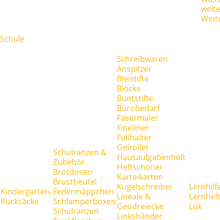
weit
Wint
Schule
Schreibwaren
Anspitzer
Bleistifte
Blöcke
Buntstifte
Bürobedarf
Fasermaler
Fineliner
Füllhalter
Gelroller
Schulranzen &
Hausaufgabenheft
Zubehör
Heftschoner
Brotdosen
Karteikarten
Brustbeutel
Kugelschreiber
Lernhilf
Kindergarten-
Federmäppchen
Lineale &
Lernhef
Rucksäcke
Schlamperboxen
Geodreiecke
Lük
Schulranzen
Linkshänder