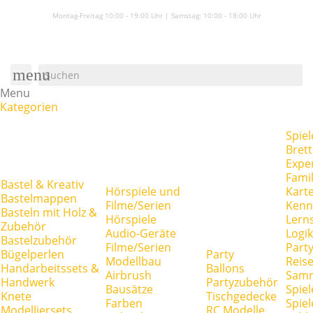
Montag-Freitag 10:00 - 19:00 Uhr | Samstag:
10:00 - 18:00 Uhr
menu
Menu
Kategorien
Spiel
Brett
Expe
Famil
Bastel & Kreativ
Hörspiele und
Kart
Bastelmappen
Filme/Serien
Kenn
Basteln mit Holz &
Hörspiele
Lerns
Zubehör
Audio-Geräte
Logik
Bastelzubehör
Filme/Serien
Party
Bügelperlen
Party
Modellbau
Reise
Handarbeitssets &
Ballons
Airbrush
Samm
Handwerk
Partyzubehör
Bausätze
Spiel
Knete
Tischgedecke
Farben
Spie
Modelliersets
RC Modelle