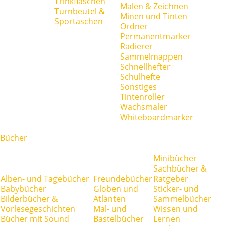
Trinkflaschen
Malen & Zeichnen
Turnbeutel &
Minen und Tinten
Sportaschen
Ordner
Permanentmarker
Radierer
Sammelmappen
Schnellhefter
Schulhefte
Sonstiges
Tintenroller
Wachsmaler
Whiteboardmarker
Bücher
Minibücher
Sachbücher &
Alben- und Tagebücher
Freundebücher
Ratgeber
Babybücher
Globen und
Sticker- und
Bilderbücher &
Atlanten
Sammelbücher
Vorlesegeschichten
Mal- und
Wissen und
Bücher mit Sound
Bastelbücher
Lernen