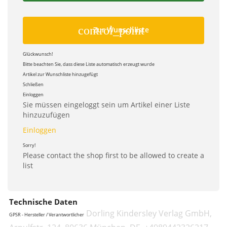
control_point
Zur Wunschliste
Glückwunsch!
Bitte beachten Sie, dass diese Liste automatisch erzeugt wurde
Artikel zur Wunschliste hinzugefügt
Schließen
Einloggen
Sie müssen eingeloggt sein um Artikel einer Liste
hinzuzufügen
Einloggen
Sorry!
Please contact the shop first to be allowed to create a
list
Technische Daten
Dorling Kindersley Verlag GmbH,
GPSR - Hersteller / Verantwortlicher