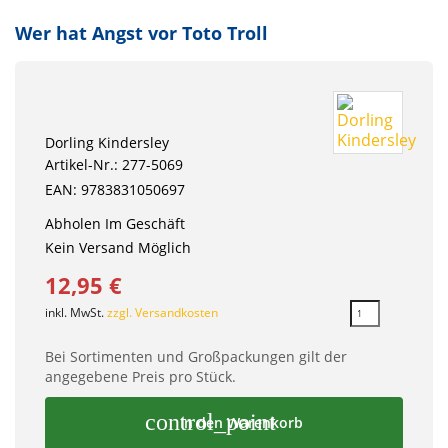
Wer hat Angst vor Toto Troll
Dorling Kindersley
Artikel-Nr.: 277-5069
EAN: 9783831050697
Abholen Im Geschäft
Kein Versand Möglich
12,95 €
inkl. MwSt.
zzgl. Versandkosten
Bei Sortimenten und Großpackungen gilt der
angegebene Preis pro Stück.
control_point
In den Warenkorb