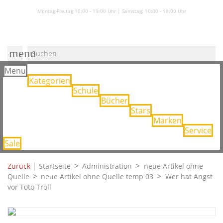
Montag-Freitag 10:00 - 19:00 Uhr | Samstag:
10:00 - 18:00 Uhr
menu
Menu
Kategorien
Schule
Bücher
Stars
Marken
Service
Sale
|
Zurück
Startseite
Administration
neue Artikel ohne
Quelle
neue Artikel ohne Quelle temp 03
Wer hat Angst
vor Toto Troll