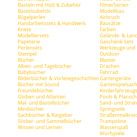
Basteln mit Holz & Zubehör
Filme/Serien
Bastelzubehör
Modellbau
Bügelperlen
Airbrush
Handarbeitssets & Handwerk
Bausätze
Knete
Farben
Modelliersets
Gelände- & Lan
Papeterie
Geschenk-Sets
Perlensets
Werkzeuge und H
Stempel
Outdoor
Bücher
Blaster
Alben- und Tagebücher
Drachen
Babybücher
Fahrrad
Bilderbücher & Vorlesegeschichten
Gartengeräte
Bücher mit Sound
Gartenspielsac
Freundebücher
Kinderfahrzeug
Globen und Atlanten
Pools & Plansc
Mal- und Bastelbücher
Sand- und Stran
Minibücher
Springseile
Sachbücher & Ratgeber
Straßenmalkrei
Sticker- und Sammelbücher
Trampoline
Wissen und Lernen
Wasserspaß
Wurfspiele