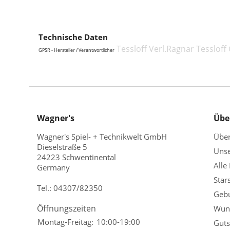
Technische Daten
Tessloff Verl.Ragnar Tesslof
GPSR - Hersteller / Verantwortlicher
Wagner's
Übe
Wagner's Spiel- + Technikwelt GmbH
Übe
Dieselstraße 5
Unse
24223 Schwentinental
Alle
Germany
Star
Tel.:
04307/82350
Gebu
Öffnungszeiten
Wuns
Montag-Freitag:
10:00-19:00
Guts