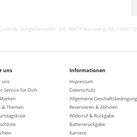
f GmbH&, Burgschmietstr. 2-4, 90419 Nürnberg, DE, +499113
r uns
Informationen
r uns
Impressum
r Service für Dich
Datenschutz
 Marken
Allgemeine Geschäftsbedingun
s & Themen
Reservieren & Abholen
rtstagskiste
Widerruf & Rückgabe
chliste
Batterierückgabe
chein
Karriere