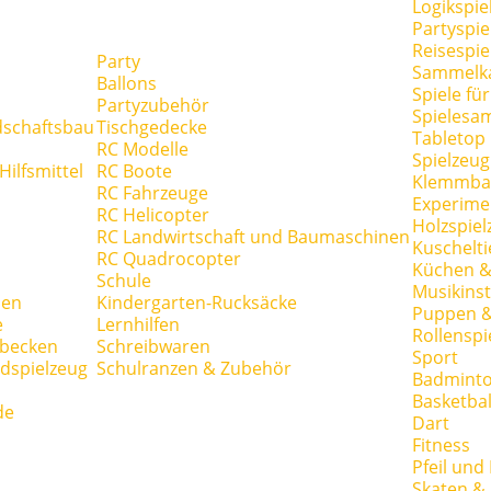
Logikspie
Partyspie
Reisespie
Party
Sammelk
Ballons
Spiele fü
Partyzubehör
Spielesa
dschaftsbau
Tischgedecke
Tabletop
RC Modelle
Spielzeug
ilfsmittel
RC Boote
Klemmba
RC Fahrzeuge
Experime
RC Helicopter
Holzspiel
RC Landwirtschaft und Baumaschinen
Kuschelti
RC Quadrocopter
Küchen &
Schule
Musikins
hen
Kindergarten-Rucksäcke
Puppen 
e
Lernhilfen
Rollenspi
hbecken
Schreibwaren
Sport
dspielzeug
Schulranzen & Zubehör
Badmint
Basketbal
de
Dart
Fitness
Pfeil und
Skaten & 