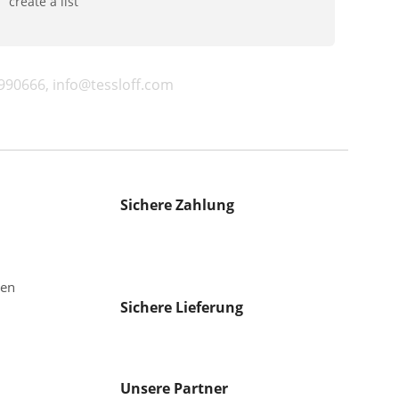
create a list
990666, info@tessloff.com
Sichere Zahlung
gen
Sichere Lieferung
Unsere Partner