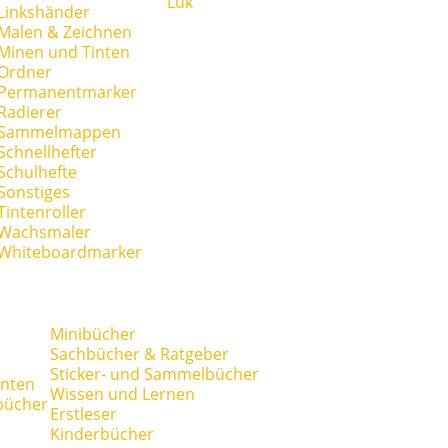
Lük
Linkshänder
Malen & Zeichnen
Minen und Tinten
Ordner
Permanentmarker
Radierer
Sammelmappen
Schnellhefter
Schulhefte
Sonstiges
Tintenroller
Wachsmaler
Whiteboardmarker
Minibücher
Sachbücher & Ratgeber
Sticker- und Sammelbücher
anten
Wissen und Lernen
bücher
Erstleser
Kinderbücher