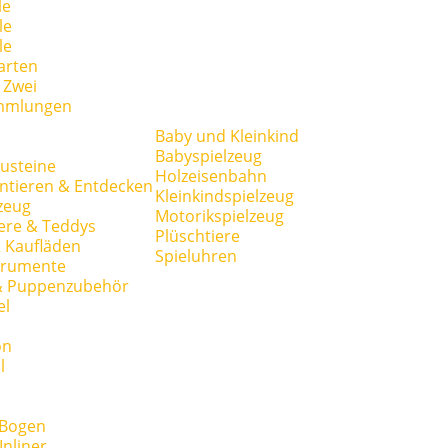
le
le
le
arten
r Zwei
mmlungen
Baby und Kleinkind
Babyspielzeug
usteine
Holzeisenbahn
ntieren & Entdecken
Kleinkindspielzeug
zeug
Motorikspielzeug
ere & Teddys
Plüschtiere
 Kaufläden
Spieluhren
trumente
& Puppenzubehör
el
on
l
 Bogen
Inliner