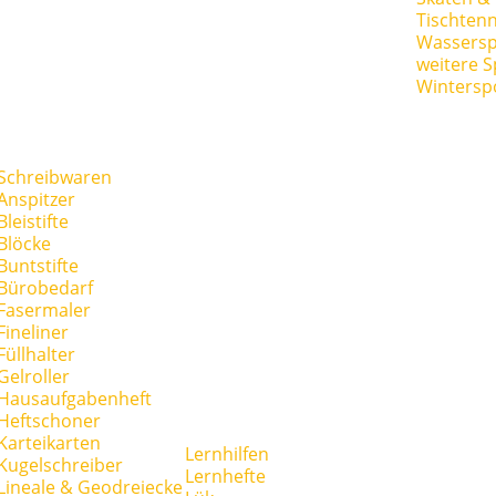
Tischtenn
Wassersp
weitere S
Wintersp
Schreibwaren
Anspitzer
Bleistifte
Blöcke
Buntstifte
Bürobedarf
Fasermaler
Fineliner
Füllhalter
Gelroller
Hausaufgabenheft
Heftschoner
Karteikarten
Lernhilfen
Kugelschreiber
Lernhefte
Lineale & Geodreiecke