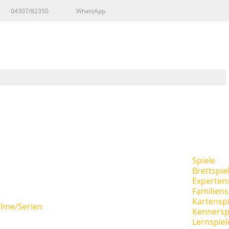
04307/82350
WhatsApp
Spiele
Brettspie
Expertens
Familiens
Kartenspi
ilme/Serien
Kennersp
Lernspiel