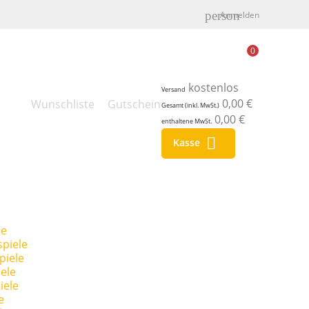
person
Anmelden
0
kostenlos
Versand
0,00 €
Wunschliste
Gutschein
Gesamt (inkl. MwSt.)
0,00 €
enthaltene MwSt.

Kasse
le
piele
piele
ele
iele
e