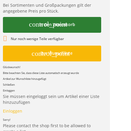
Bei Sortimenten und Großpackungen gilt der
angegebene Preis pro Stück.
control_point
In den Warenkorb

Nur noch wenige Teile verfügbar
control_point
Zur Wunschliste
Glückwunsch!
Bitte beachten Sie, dass diese Liste automatisch erzeugt wurde
Artikel zur Wunschliste hinzugefügt
Schließen
Einloggen
Sie müssen eingeloggt sein um Artikel einer Liste
hinzuzufügen
Einloggen
Sorry!
Please contact the shop first to be allowed to