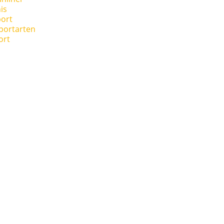
is
ort
portarten
ort