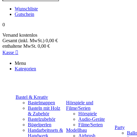
Wunschliste
Gutschein
0
Versand
kostenlos
Gesamt (inkl. MwSt.)
0,00 €
enthaltene MwSt.
0,00 €
Kasse

Menu
Kategorien
Bastel & Kreativ
Bastelmappen
Hörspiele und
Basteln mit Holz
Filme/Serien
& Zubehör
Hörspiele
Bastelzubehör
Audio-Geräte
Bügelperlen
Filme/Serien
Party
Handarbeitssets &
Modellbau
Ball
Handwerk
Airbrush