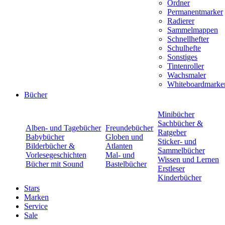
Ordner
Permanentmarker
Radierer
Sammelmappen
Schnellhefter
Schulhefte
Sonstiges
Tintenroller
Wachsmaler
Whiteboardmarke
Bücher
Minibücher
Sachbücher &
Alben- und Tagebücher
Freundebücher
Ratgeber
Babybücher
Globen und
Sticker- und
Bilderbücher &
Atlanten
Sammelbücher
Vorlesegeschichten
Mal- und
Wissen und Lernen
Bücher mit Sound
Bastelbücher
Erstleser
Kinderbücher
Stars
Marken
Service
Sale