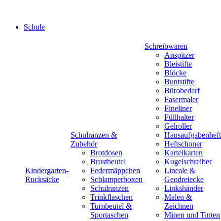
Schule
Schreibwaren
Anspitzer
Bleistifte
Blöcke
Buntstifte
Bürobedarf
Fasermaler
Fineliner
Füllhalter
Gelroller
Schulranzen &
Hausaufgabenheft
Zubehör
Heftschoner
Brotdosen
Karteikarten
Brustbeutel
Kugelschreiber
Kindergarten-
Federmäppchen
Lineale &
Rucksäcke
Schlamperboxen
Geodreiecke
Schulranzen
Linkshänder
Trinkflaschen
Malen &
Turnbeutel &
Zeichnen
Sportaschen
Minen und Tinten