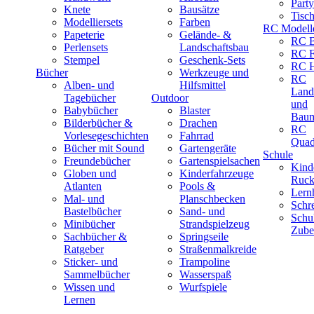
Part
Knete
Bausätze
Tisc
Modelliersets
Farben
RC Modell
Papeterie
Gelände- &
RC B
Perlensets
Landschaftsbau
RC F
Stempel
Geschenk-Sets
RC H
Bücher
Werkzeuge und
RC
Alben- und
Hilfsmittel
Land
Tagebücher
Outdoor
und
Babybücher
Blaster
Baum
Bilderbücher &
Drachen
RC
Vorlesegeschichten
Fahrrad
Quad
Bücher mit Sound
Gartengeräte
Schule
Freundebücher
Gartenspielsachen
Kind
Globen und
Kinderfahrzeuge
Ruck
Atlanten
Pools &
Lernh
Mal- und
Planschbecken
Schr
Bastelbücher
Sand- und
Schu
Minibücher
Strandspielzeug
Zube
Sachbücher &
Springseile
Ratgeber
Straßenmalkreide
Sticker- und
Trampoline
Sammelbücher
Wasserspaß
Wissen und
Wurfspiele
Lernen