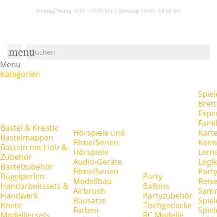
Montag-Freitag 10:00 - 19:00 Uhr | Samstag:
10:00 - 18:00 Uhr
menu
Menu
Kategorien
Spiel
Brett
Expe
Famil
Bastel & Kreativ
Hörspiele und
Kart
Bastelmappen
Filme/Serien
Kenn
Basteln mit Holz &
Hörspiele
Lerns
Zubehör
Audio-Geräte
Logik
Bastelzubehör
Filme/Serien
Party
Bügelperlen
Party
Modellbau
Reise
Handarbeitssets &
Ballons
Airbrush
Samm
Handwerk
Partyzubehör
Bausätze
Spiel
Knete
Tischgedecke
Farben
Spie
Modelliersets
RC Modelle