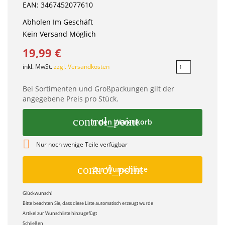
EAN: 3467452077610
Abholen Im Geschäft
Kein Versand Möglich
19,99 €
inkl. MwSt.
zzgl. Versandkosten
Bei Sortimenten und Großpackungen gilt der
angegebene Preis pro Stück.
control_point
In den Warenkorb

Nur noch wenige Teile verfügbar
control_point
Zur Wunschliste
Glückwunsch!
Bitte beachten Sie, dass diese Liste automatisch erzeugt wurde
Artikel zur Wunschliste hinzugefügt
Schließen