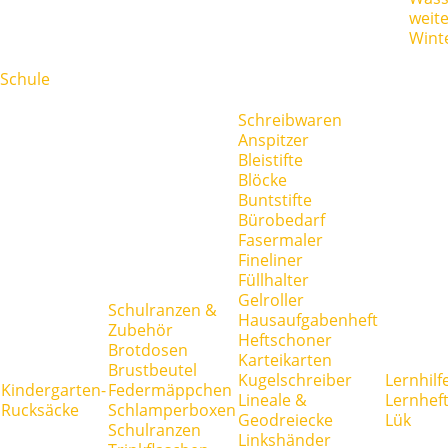
weit
Wint
Schule
Schreibwaren
Anspitzer
Bleistifte
Blöcke
Buntstifte
Bürobedarf
Fasermaler
Fineliner
Füllhalter
Gelroller
Schulranzen &
Hausaufgabenheft
Zubehör
Heftschoner
Brotdosen
Karteikarten
Brustbeutel
Kugelschreiber
Lernhilf
Kindergarten-
Federmäppchen
Lineale &
Lernhef
Rucksäcke
Schlamperboxen
Geodreiecke
Lük
Schulranzen
Linkshänder