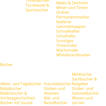
Trinkflaschen
Malen & Zeichnen
Turnbeutel &
Minen und Tinten
Sportaschen
Ordner
Permanentmarker
Radierer
Sammelmappen
Schnellhefter
Schulhefte
Sonstiges
Tintenroller
Wachsmaler
Whiteboardmarker
Bücher
Minibücher
Sachbücher &
Alben- und Tagebücher
Freundebücher
Ratgeber
Babybücher
Globen und
Sticker- und
Bilderbücher &
Atlanten
Sammelbücher
Vorlesegeschichten
Mal- und
Wissen und
Bücher mit Sound
Bastelbücher
Lernen