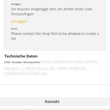
Einloggen
Sie müssen eingeloggt sein um Artikel einer Liste
hinzuzufügen
Einloggen
Sorry!
Please contact the shop first to be allowed to create a
list
Technische Daten
Simba Dickie Vertriebs GmbH,
GPSR - Hersteller / Verantwortlicher
Werkstr. 1, 90765 Fürth, DE, +499119765156,
info@simba-dickie.com
Kontakt