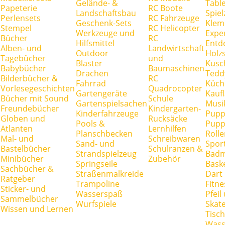
Gelände- &
Tabl
Papeterie
RC Boote
Landschaftsbau
Spie
Perlensets
RC Fahrzeuge
Geschenk-Sets
Klem
Stempel
RC Helicopter
Werkzeuge und
Expe
Bücher
RC
Hilfsmittel
Entd
Alben- und
Landwirtschaft
Outdoor
Holz
Tagebücher
und
Blaster
Kusc
Babybücher
Baumaschinen
Drachen
Tedd
Bilderbücher &
RC
Fahrrad
Küch
Vorlesegeschichten
Quadrocopter
Gartengeräte
Kauf
Bücher mit Sound
Schule
Gartenspielsachen
Musi
Freundebücher
Kindergarten-
Kinderfahrzeuge
Pupp
Globen und
Rucksäcke
Pools &
Pupp
Atlanten
Lernhilfen
Planschbecken
Rolle
Mal- und
Schreibwaren
Sand- und
Spor
Bastelbücher
Schulranzen &
Strandspielzeug
Badm
Minibücher
Zubehör
Springseile
Baske
Sachbücher &
Straßenmalkreide
Dart
Ratgeber
Trampoline
Fitne
Sticker- und
Wasserspaß
Pfei
Sammelbücher
Wurfspiele
Skate
Wissen und Lernen
Tisc
Wass