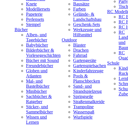
Part
Knete
Bausätze
Tisc
Modelliersets
Farben
RC Modell
Papeterie
Gelände- &
RC B
Perlensets
Landschaftsbau
RC F
Stempel
Geschenk-Sets
RC H
Bücher
Werkzeuge und
RC
Alben- und
Hilfsmittel
Land
Tagebücher
Outdoor
und
Babybücher
Blaster
Baum
Bilderbücher &
Drachen
RC
Vorlesegeschichten
Fahrrad
Quad
Bücher mit Sound
Gartengeräte
Schule
Freundebücher
Gartenspielsachen
Kind
Globen und
Kinderfahrzeuge
Ruck
Atlanten
Pools &
Lernh
Mal- und
Planschbecken
Schr
Bastelbücher
Sand- und
Schu
Minibücher
Strandspielzeug
Zube
Sachbücher &
Springseile
Ratgeber
Straßenmalkreide
Sticker- und
Trampoline
Sammelbücher
Wasserspaß
Wissen und
Wurfspiele
Lernen