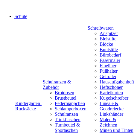
Schule
Schreibwaren
Anspitzer
Bleistifte
Blöcke
Buntstifte
Bürobedarf
Fasermaler
Fineliner
Füllhalter
Gelroller
Schulranzen &
Hausaufgabenheft
Zubehör
Heftschoner
Brotdosen
Karteikarten
Brustbeutel
Kugelschreiber
Kindergarten-
Federmäppchen
Lineale &
Rucksäcke
Schlamperboxen
Geodreiecke
Schulranzen
Linkshänder
Trinkflaschen
Malen &
Turnbeutel &
Zeichnen
Sportaschen
Minen und Tinten