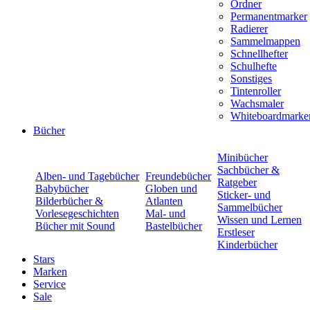
Ordner
Permanentmarker
Radierer
Sammelmappen
Schnellhefter
Schulhefte
Sonstiges
Tintenroller
Wachsmaler
Whiteboardmarke
Bücher
Minibücher
Sachbücher &
Alben- und Tagebücher
Freundebücher
Ratgeber
Babybücher
Globen und
Sticker- und
Bilderbücher &
Atlanten
Sammelbücher
Vorlesegeschichten
Mal- und
Wissen und Lernen
Bücher mit Sound
Bastelbücher
Erstleser
Kinderbücher
Stars
Marken
Service
Sale