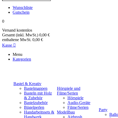
Wunschliste
Gutschein
0
Versand
kostenlos
Gesamt (inkl. MwSt.)
0,00 €
enthaltene MwSt.
0,00 €
Kasse

Menu
Kategorien
Bastel & Kreativ
Bastelmappen
Hörspiele und
Basteln mit Holz
Filme/Serien
& Zubehör
Hörspiele
Bastelzubehör
Audio-Geräte
Bügelperlen
Filme/Serien
Party
Handarbeitssets &
Modellbau
Ball
Handwerk
Airbrush