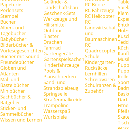
Gelände- &
Tabl
Papeterie
RC Boote
Landschaftsbau
Spie
Perlensets
RC Fahrzeuge
Geschenk-Sets
Klem
Stempel
RC Helicopter
Werkzeuge und
Expe
Bücher
RC
Hilfsmittel
Entd
Alben- und
Landwirtschaft
Outdoor
Holz
Tagebücher
und
Blaster
Kusc
Babybücher
Baumaschinen
Drachen
Tedd
Bilderbücher &
RC
Fahrrad
Küch
Vorlesegeschichten
Quadrocopter
Gartengeräte
Kauf
Bücher mit Sound
Schule
Gartenspielsachen
Musi
Freundebücher
Kindergarten-
Kinderfahrzeuge
Pupp
Globen und
Rucksäcke
Pools &
Pupp
Atlanten
Lernhilfen
Planschbecken
Rolle
Mal- und
Schreibwaren
Sand- und
Spor
Bastelbücher
Schulranzen &
Strandspielzeug
Badm
Minibücher
Zubehör
Springseile
Baske
Sachbücher &
Straßenmalkreide
Dart
Ratgeber
Trampoline
Fitne
Sticker- und
Wasserspaß
Pfei
Sammelbücher
Wurfspiele
Skate
Wissen und Lernen
Tisc
Wass