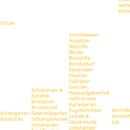
weit
Wint
Schule
Schreibwaren
Anspitzer
Bleistifte
Blöcke
Buntstifte
Bürobedarf
Fasermaler
Fineliner
Füllhalter
Gelroller
Schulranzen &
Hausaufgabenheft
Zubehör
Heftschoner
Brotdosen
Karteikarten
Brustbeutel
Kugelschreiber
Lernhilf
Kindergarten-
Federmäppchen
Lineale &
Lernhef
Rucksäcke
Schlamperboxen
Geodreiecke
Lük
Schulranzen
Linkshänder