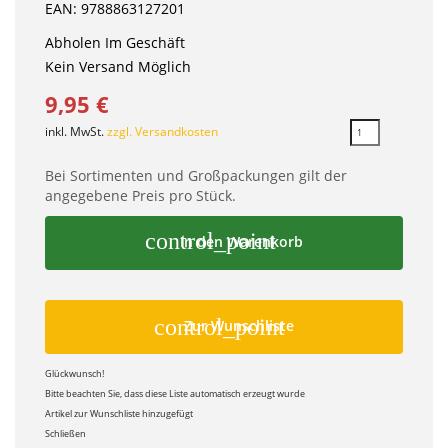
EAN: 9788863127201
Abholen Im Geschäft
Kein Versand Möglich
9,95 €
inkl. MwSt.
zzgl. Versandkosten
Bei Sortimenten und Großpackungen gilt der
angegebene Preis pro Stück.
control_point
In den Warenkorb
control_point
Zur Wunschliste
Glückwunsch!
Bitte beachten Sie, dass diese Liste automatisch erzeugt wurde
Artikel zur Wunschliste hinzugefügt
Schließen