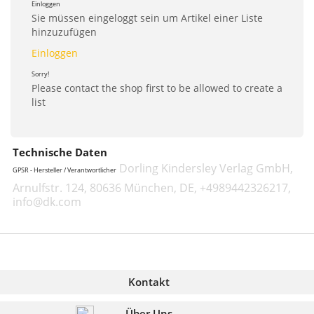
Einloggen
Sie müssen eingeloggt sein um Artikel einer Liste
hinzuzufügen
Einloggen
Sorry!
Please contact the shop first to be allowed to create a
list
Technische Daten
Dorling Kindersley Verlag GmbH,
GPSR - Hersteller / Verantwortlicher
Arnulfstr. 124, 80636 München, DE, +4989442326217,
info@dk.com
Kontakt
Über Uns