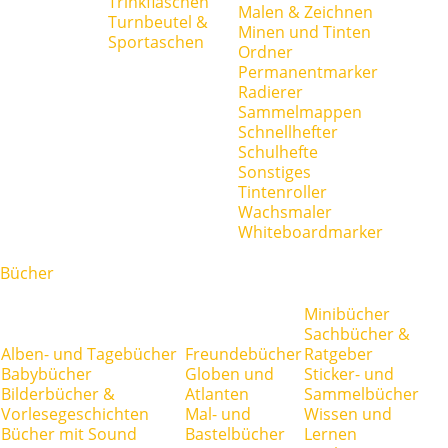
Trinkflaschen
Malen & Zeichnen
Turnbeutel &
Minen und Tinten
Sportaschen
Ordner
Permanentmarker
Radierer
Sammelmappen
Schnellhefter
Schulhefte
Sonstiges
Tintenroller
Wachsmaler
Whiteboardmarker
Bücher
Minibücher
Sachbücher &
Alben- und Tagebücher
Freundebücher
Ratgeber
Babybücher
Globen und
Sticker- und
Bilderbücher &
Atlanten
Sammelbücher
Vorlesegeschichten
Mal- und
Wissen und
Bücher mit Sound
Bastelbücher
Lernen