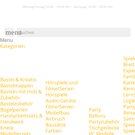
Montag-Freitag 10:00 - 19:00 Uhr | Samstag:
10:00 - 18:00 Uhr
menu
Menu
Kategorien
Spiel
Brett
Expe
Famil
Bastel & Kreativ
Hörspiele und
Kart
Bastelmappen
Filme/Serien
Kenn
Basteln mit Holz &
Hörspiele
Lerns
Zubehör
Audio-Geräte
Logik
Bastelzubehör
Filme/Serien
Party
Bügelperlen
Party
Modellbau
Reise
Handarbeitssets &
Ballons
Airbrush
Samm
Handwerk
Partyzubehör
Bausätze
Spiel
Knete
Tischgedecke
Farben
Spie
Modelliersets
RC Modelle