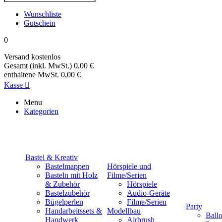
Wunschliste
Gutschein
0
Versand
kostenlos
Gesamt (inkl. MwSt.)
0,00 €
enthaltene MwSt.
0,00 €
Kasse

Menu
Kategorien
Bastel & Kreativ
Bastelmappen
Hörspiele und
Basteln mit Holz
Filme/Serien
& Zubehör
Hörspiele
Bastelzubehör
Audio-Geräte
Bügelperlen
Filme/Serien
Party
Handarbeitssets &
Modellbau
Ball
Handwerk
Airbrush