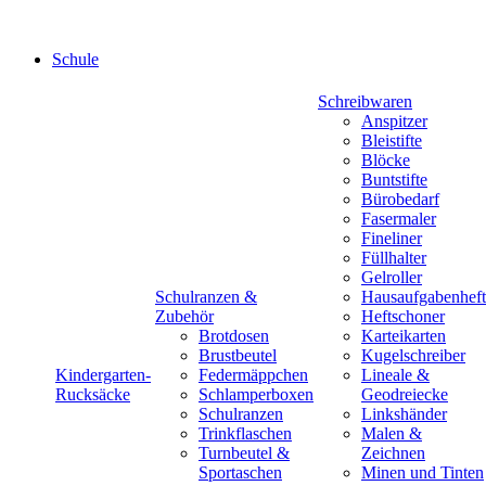
Schule
Schreibwaren
Anspitzer
Bleistifte
Blöcke
Buntstifte
Bürobedarf
Fasermaler
Fineliner
Füllhalter
Gelroller
Schulranzen &
Hausaufgabenheft
Zubehör
Heftschoner
Brotdosen
Karteikarten
Brustbeutel
Kugelschreiber
Kindergarten-
Federmäppchen
Lineale &
Rucksäcke
Schlamperboxen
Geodreiecke
Schulranzen
Linkshänder
Trinkflaschen
Malen &
Turnbeutel &
Zeichnen
Sportaschen
Minen und Tinten