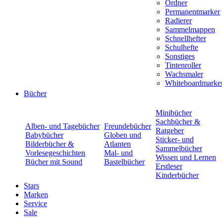
Ordner
Permanentmarker
Radierer
Sammelmappen
Schnellhefter
Schulhefte
Sonstiges
Tintenroller
Wachsmaler
Whiteboardmarke
Bücher
Minibücher
Sachbücher &
Alben- und Tagebücher
Freundebücher
Ratgeber
Babybücher
Globen und
Sticker- und
Bilderbücher &
Atlanten
Sammelbücher
Vorlesegeschichten
Mal- und
Wissen und Lernen
Bücher mit Sound
Bastelbücher
Erstleser
Kinderbücher
Stars
Marken
Service
Sale