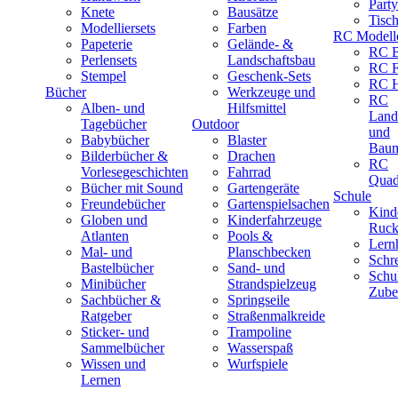
Part
Knete
Bausätze
Tisc
Modelliersets
Farben
RC Modell
Papeterie
Gelände- &
RC B
Perlensets
Landschaftsbau
RC F
Stempel
Geschenk-Sets
RC H
Bücher
Werkzeuge und
RC
Alben- und
Hilfsmittel
Land
Tagebücher
Outdoor
und
Babybücher
Blaster
Baum
Bilderbücher &
Drachen
RC
Vorlesegeschichten
Fahrrad
Quad
Bücher mit Sound
Gartengeräte
Schule
Freundebücher
Gartenspielsachen
Kind
Globen und
Kinderfahrzeuge
Ruck
Atlanten
Pools &
Lernh
Mal- und
Planschbecken
Schr
Bastelbücher
Sand- und
Schu
Minibücher
Strandspielzeug
Zube
Sachbücher &
Springseile
Ratgeber
Straßenmalkreide
Sticker- und
Trampoline
Sammelbücher
Wasserspaß
Wissen und
Wurfspiele
Lernen