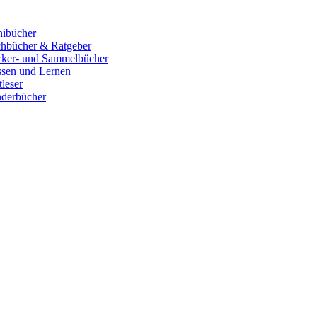
ibücher
hbücher & Ratgeber
cker- und Sammelbücher
sen und Lernen
tleser
derbücher