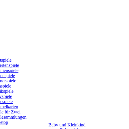
tspiele
rtenspiele
lienspiele
enspiele
nerspiele
spiele
kspiele
yspiele
espiele
melkarten
le für Zwei
elesammlungen
letop
Baby und Kleinkind