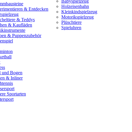
Babyspielzeug
mmbausteine
Holzeisenbahn
erimentieren & Entdecken
Kleinkindspielzeug
zspielzeug
Motorikspielzeug
cheltiere & Teddys
Plüschtiere
hen & Kaufläden
Spieluhren
ikinstrumente
pen & Puppenzubehör
enspiel
minton
etball
t
ess
il und Bogen
en & Inliner
htennis
sersport
ere Sportarten
ersport