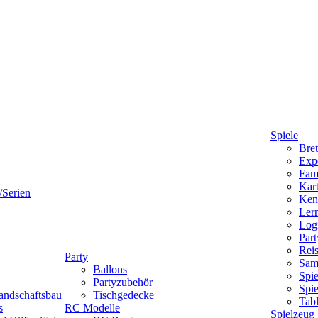
Spiele
Bret
Expe
Fami
Kart
/Serien
Ken
Lern
Logi
Part
Reis
Party
Sam
Ballons
Spie
Partyzubehör
Spi
andschaftsbau
Tischgedecke
Tab
s
RC Modelle
Spielzeug