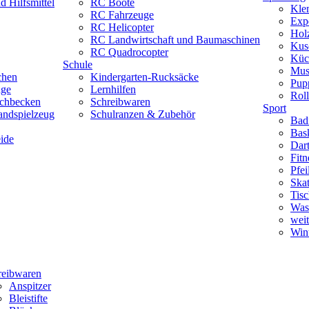
 Hilfsmittel
RC Boote
Kle
RC Fahrzeuge
Exp
RC Helicopter
Hol
RC Landwirtschaft und Baumaschinen
Kus
RC Quadrocopter
Küc
Schule
Mus
chen
Kindergarten-Rucksäcke
Pup
uge
Lernhilfen
Roll
schbecken
Schreibwaren
Sport
andspielzeug
Schulranzen & Zubehör
Bad
Bask
ide
Dar
Fitn
Pfe
Skat
Tisc
Was
weit
Wint
reibwaren
Anspitzer
Bleistifte