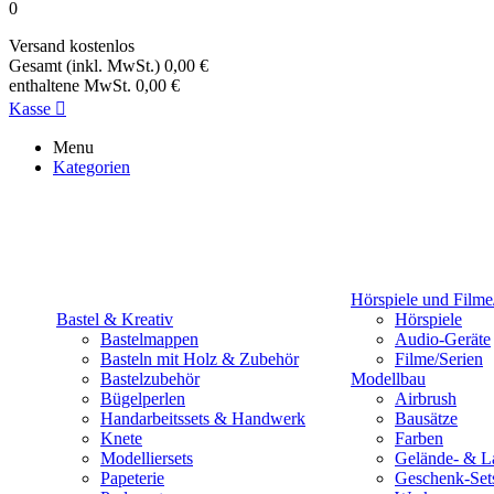
0
Versand
kostenlos
Gesamt (inkl. MwSt.)
0,00 €
enthaltene MwSt.
0,00 €
Kasse

Menu
Kategorien
Hörspiele und Filme
Bastel & Kreativ
Hörspiele
Bastelmappen
Audio-Geräte
Basteln mit Holz & Zubehör
Filme/Serien
Bastelzubehör
Modellbau
Bügelperlen
Airbrush
Handarbeitssets & Handwerk
Bausätze
Knete
Farben
Modelliersets
Gelände- & L
Papeterie
Geschenk-Set