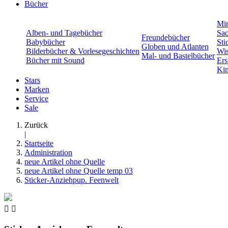
Bücher
Min
Alben- und Tagebücher
Sac
Freundebücher
Babybücher
Sti
Globen und Atlanten
Bilderbücher & Vorlesegeschichten
Wis
Mal- und Bastelbücher
Bücher mit Sound
Ers
Kin
Stars
Marken
Service
Sale
Zurück
|
Startseite
Administration
neue Artikel ohne Quelle
neue Artikel ohne Quelle temp 03
Sticker-Anziehpup. Feenwelt

