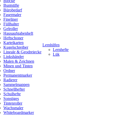
Blöcke
Buntstifte
Bürobedarf
Fasermaler
Fineliner
Füllhalter
Gelroller
Hausaufgabenheft
Heftschoner
Karteikarten
Lernhilfen
Kugelschreiber
Lernhefte
Lineale & Geodreiecke
Lük
Linkshänder
Malen & Zeichnen
Minen und Tinten
Ordner
Permanentmarker
Radierer
Sammelmappen
Schnellhefter
Schulhefte
Sonstiges
Tintenroller
Wachsmaler
Whiteboardmarker