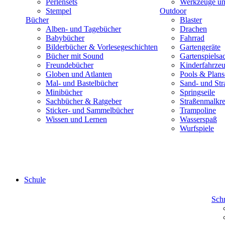
Perlensets
Werkzeuge und
Stempel
Outdoor
Bücher
Blaster
Alben- und Tagebücher
Drachen
Babybücher
Fahrrad
Bilderbücher & Vorlesegeschichten
Gartengeräte
Bücher mit Sound
Gartenspielsa
Freundebücher
Kinderfahrze
Globen und Atlanten
Pools & Plan
Mal- und Bastelbücher
Sand- und Str
Minibücher
Springseile
Sachbücher & Ratgeber
Straßenmalkre
Sticker- und Sammelbücher
Trampoline
Wissen und Lernen
Wasserspaß
Wurfspiele
Schule
Sch