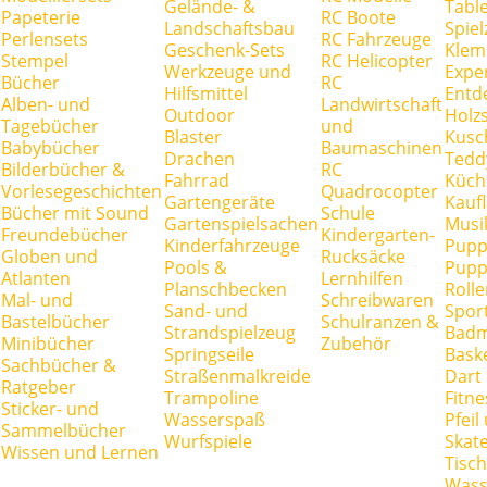
Gelände- &
Tabl
Papeterie
RC Boote
Landschaftsbau
Spie
Perlensets
RC Fahrzeuge
Geschenk-Sets
Klem
Stempel
RC Helicopter
Werkzeuge und
Expe
Bücher
RC
Hilfsmittel
Entd
Alben- und
Landwirtschaft
Outdoor
Holz
Tagebücher
und
Blaster
Kusc
Babybücher
Baumaschinen
Drachen
Tedd
Bilderbücher &
RC
Fahrrad
Küch
Vorlesegeschichten
Quadrocopter
Gartengeräte
Kauf
Bücher mit Sound
Schule
Gartenspielsachen
Musi
Freundebücher
Kindergarten-
Kinderfahrzeuge
Pupp
Globen und
Rucksäcke
Pools &
Pupp
Atlanten
Lernhilfen
Planschbecken
Rolle
Mal- und
Schreibwaren
Sand- und
Spor
Bastelbücher
Schulranzen &
Strandspielzeug
Badm
Minibücher
Zubehör
Springseile
Baske
Sachbücher &
Straßenmalkreide
Dart
Ratgeber
Trampoline
Fitne
Sticker- und
Wasserspaß
Pfei
Sammelbücher
Wurfspiele
Skate
Wissen und Lernen
Tisc
Wass