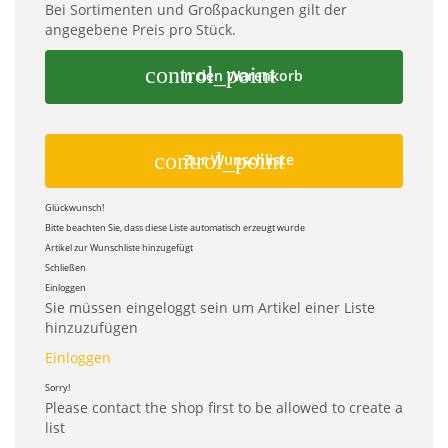
Bei Sortimenten und Großpackungen gilt der
angegebene Preis pro Stück.
control_point
In den Warenkorb
control_point
Zur Wunschliste
Glückwunsch!
Bitte beachten Sie, dass diese Liste automatisch erzeugt wurde
Artikel zur Wunschliste hinzugefügt
Schließen
Einloggen
Sie müssen eingeloggt sein um Artikel einer Liste
hinzuzufügen
Einloggen
Sorry!
Please contact the shop first to be allowed to create a
list