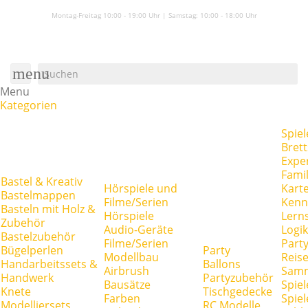
Montag-Freitag 10:00 - 19:00 Uhr | Samstag:
10:00 - 18:00 Uhr
menu
Menu
Kategorien
Spiel
Brett
Expe
Famil
Bastel & Kreativ
Hörspiele und
Kart
Bastelmappen
Filme/Serien
Kenn
Basteln mit Holz &
Hörspiele
Lerns
Zubehör
Audio-Geräte
Logik
Bastelzubehör
Filme/Serien
Party
Bügelperlen
Party
Modellbau
Reise
Handarbeitssets &
Ballons
Airbrush
Samm
Handwerk
Partyzubehör
Bausätze
Spiel
Knete
Tischgedecke
Farben
Spie
Modelliersets
RC Modelle