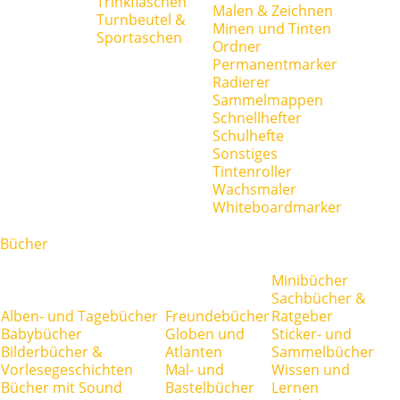
Trinkflaschen
Malen & Zeichnen
Turnbeutel &
Minen und Tinten
Sportaschen
Ordner
Permanentmarker
Radierer
Sammelmappen
Schnellhefter
Schulhefte
Sonstiges
Tintenroller
Wachsmaler
Whiteboardmarker
Bücher
Minibücher
Sachbücher &
Alben- und Tagebücher
Freundebücher
Ratgeber
Babybücher
Globen und
Sticker- und
Bilderbücher &
Atlanten
Sammelbücher
Vorlesegeschichten
Mal- und
Wissen und
Bücher mit Sound
Bastelbücher
Lernen