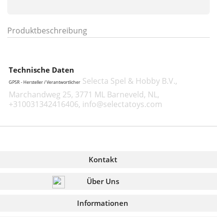
Produktbeschreibung
Technische Daten
Selecta Spel & Hobby B.V.,
GPSR - Hersteller / Verantwortlicher
Marchandweg 25, 3771 ML Barneveld, NL,
+310031342416406, info@selectatoys.com
Kontakt
Über Uns
Informationen