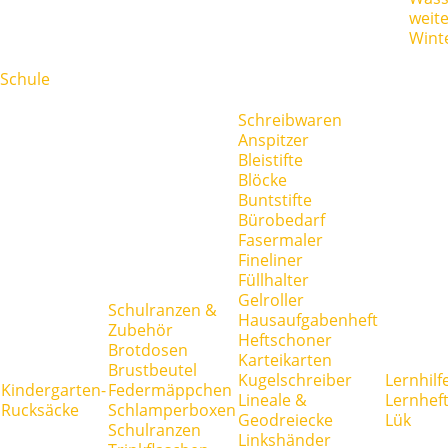
weit
Wint
Schule
Schreibwaren
Anspitzer
Bleistifte
Blöcke
Buntstifte
Bürobedarf
Fasermaler
Fineliner
Füllhalter
Gelroller
Schulranzen &
Hausaufgabenheft
Zubehör
Heftschoner
Brotdosen
Karteikarten
Brustbeutel
Kugelschreiber
Lernhilf
Kindergarten-
Federmäppchen
Lineale &
Lernhef
Rucksäcke
Schlamperboxen
Geodreiecke
Lük
Schulranzen
Linkshänder