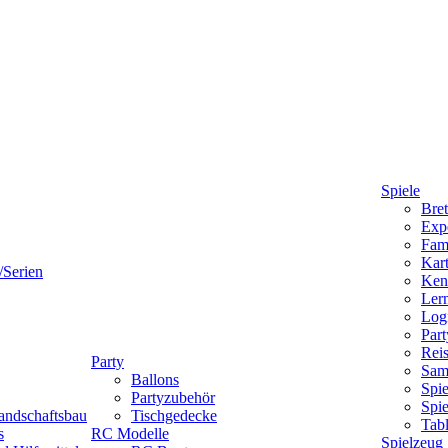
Spiele
Bret
Expe
Fami
Kart
/Serien
Ken
Lern
Logi
Part
Reis
Party
Sam
Ballons
Spie
Partyzubehör
Spi
andschaftsbau
Tischgedecke
Tab
s
RC Modelle
Spielzeug