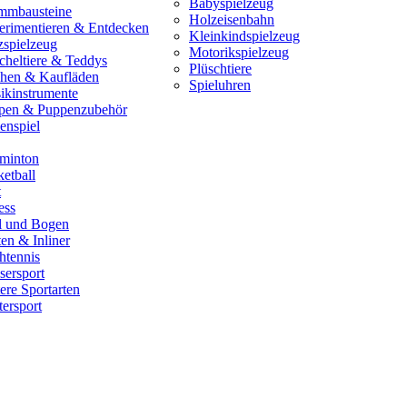
Babyspielzeug
mmbausteine
Holzeisenbahn
erimentieren & Entdecken
Kleinkindspielzeug
zspielzeug
Motorikspielzeug
cheltiere & Teddys
Plüschtiere
hen & Kaufläden
Spieluhren
ikinstrumente
pen & Puppenzubehör
enspiel
minton
etball
t
ess
il und Bogen
en & Inliner
htennis
sersport
ere Sportarten
ersport