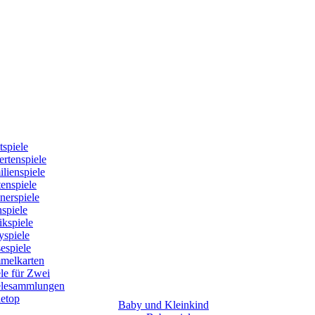
tspiele
rtenspiele
lienspiele
enspiele
nerspiele
spiele
kspiele
yspiele
espiele
melkarten
le für Zwei
elesammlungen
letop
Baby und Kleinkind