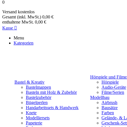
0
Versand
kostenlos
Gesamt (inkl. MwSt.)
0,00 €
enthaltene MwSt.
0,00 €
Kasse

Menu
Kategorien
Hörspiele und Filme
Bastel & Kreativ
Hörspiele
Bastelmappen
Audio-Geräte
Basteln mit Holz & Zubehör
Filme/Serien
Bastelzubehör
Modellbau
Bügelperlen
Airbrush
Handarbeitssets & Handwerk
Bausätze
Knete
Farben
Modelliersets
Gelände- & L
Papeterie
Geschenk-Set