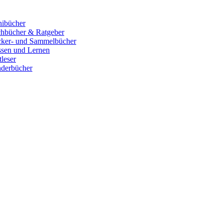
ibücher
hbücher & Ratgeber
cker- und Sammelbücher
sen und Lernen
tleser
derbücher