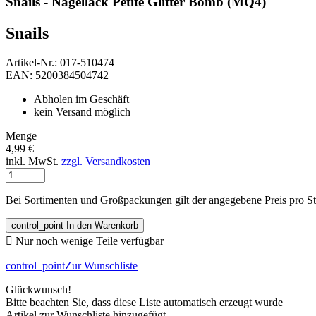
Snails - Nagellack Petite Glitter Bomb (MQ4)
Snails
Artikel-Nr.: 017-510474
EAN: 5200384504742
Abholen im Geschäft
kein Versand möglich
Menge
4,99 €
inkl. MwSt.
zzgl. Versandkosten
Bei Sortimenten und Großpackungen gilt der angegebene Preis pro S
control_point
In den Warenkorb

Nur noch wenige Teile verfügbar
control_point
Zur Wunschliste
Glückwunsch!
Bitte beachten Sie, dass diese Liste automatisch erzeugt wurde
Artikel zur Wunschliste hinzugefügt