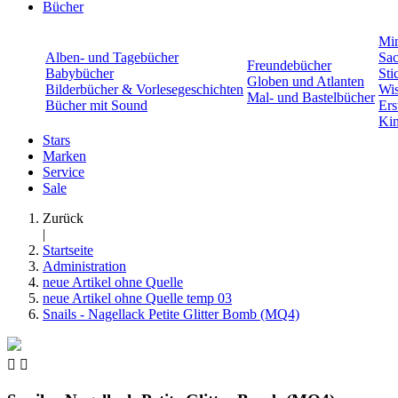
Bücher
Min
Alben- und Tagebücher
Sac
Freundebücher
Babybücher
Sti
Globen und Atlanten
Bilderbücher & Vorlesegeschichten
Wis
Mal- und Bastelbücher
Bücher mit Sound
Ers
Kin
Stars
Marken
Service
Sale
Zurück
|
Startseite
Administration
neue Artikel ohne Quelle
neue Artikel ohne Quelle temp 03
Snails - Nagellack Petite Glitter Bomb (MQ4)

