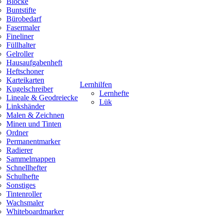
Blöcke
Buntstifte
Bürobedarf
Fasermaler
Fineliner
Füllhalter
Gelroller
Hausaufgabenheft
Heftschoner
Karteikarten
Lernhilfen
Kugelschreiber
Lernhefte
Lineale & Geodreiecke
Lük
Linkshänder
Malen & Zeichnen
Minen und Tinten
Ordner
Permanentmarker
Radierer
Sammelmappen
Schnellhefter
Schulhefte
Sonstiges
Tintenroller
Wachsmaler
Whiteboardmarker