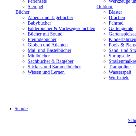
Perlensets
Werkzeuge und
Stempel
Outdoor
Bücher
Blaster
Alben- und Tagebücher
Drachen
Babybücher
Fahrrad
Bilderbücher & Vorlesegeschichten
Gartengeräte
Bücher mit Sound
Gartenspielsa
Freundebücher
Kinderfahrze
Globen und Atlanten
Pools & Plan
Mal- und Bastelbücher
Sand- und Str
Minibücher
Springseile
Sachbücher & Ratgeber
Straßenmalkre
Sticker- und Sammelbücher
Trampoline
Wissen und Lernen
Wasserspaß
Wurfspiele
Schule
Sch