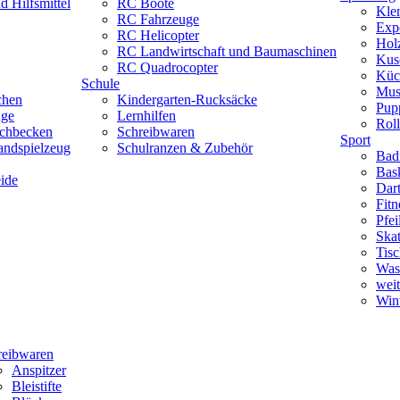
 Hilfsmittel
RC Boote
Kle
RC Fahrzeuge
Exp
RC Helicopter
Hol
RC Landwirtschaft und Baumaschinen
Kus
RC Quadrocopter
Küc
Schule
Mus
chen
Kindergarten-Rucksäcke
Pup
uge
Lernhilfen
Roll
schbecken
Schreibwaren
Sport
andspielzeug
Schulranzen & Zubehör
Bad
Bask
ide
Dar
Fitn
Pfe
Skat
Tisc
Was
weit
Wint
reibwaren
Anspitzer
Bleistifte