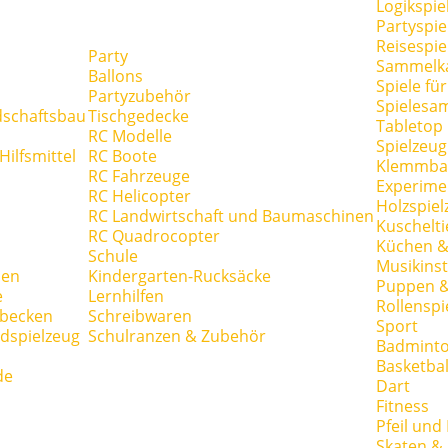
Logikspie
Partyspie
Reisespie
Party
Sammelk
Ballons
Spiele fü
Partyzubehör
Spielesa
dschaftsbau
Tischgedecke
Tabletop
RC Modelle
Spielzeug
ilfsmittel
RC Boote
Klemmba
RC Fahrzeuge
Experime
RC Helicopter
Holzspiel
RC Landwirtschaft und Baumaschinen
Kuschelti
RC Quadrocopter
Küchen &
Schule
Musikins
hen
Kindergarten-Rucksäcke
Puppen 
e
Lernhilfen
Rollenspi
hbecken
Schreibwaren
Sport
dspielzeug
Schulranzen & Zubehör
Badmint
Basketbal
de
Dart
Fitness
Pfeil und
Skaten & 