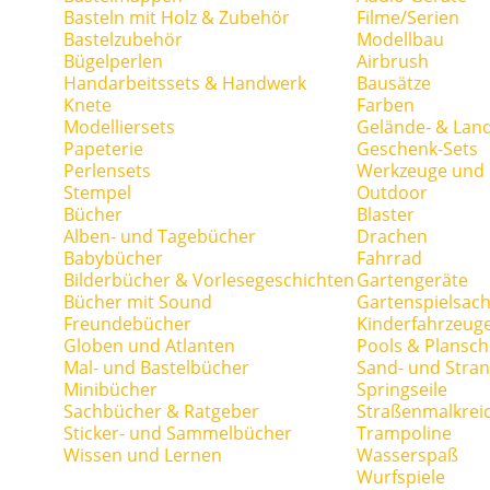
Basteln mit Holz & Zubehör
Filme/Serien
Bastelzubehör
Modellbau
Bügelperlen
Airbrush
Handarbeitssets & Handwerk
Bausätze
Knete
Farben
Modelliersets
Gelände- & Lan
Papeterie
Geschenk-Sets
Perlensets
Werkzeuge und H
Stempel
Outdoor
Bücher
Blaster
Alben- und Tagebücher
Drachen
Babybücher
Fahrrad
Bilderbücher & Vorlesegeschichten
Gartengeräte
Bücher mit Sound
Gartenspielsac
Freundebücher
Kinderfahrzeug
Globen und Atlanten
Pools & Plansc
Mal- und Bastelbücher
Sand- und Stran
Minibücher
Springseile
Sachbücher & Ratgeber
Straßenmalkrei
Sticker- und Sammelbücher
Trampoline
Wissen und Lernen
Wasserspaß
Wurfspiele