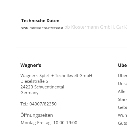
Technische Daten
bb Klostermann GmbH, Carl-Z
GPSR - Hersteller / Verantwortlicher
Wagner's
Übe
Wagner's Spiel- + Technikwelt GmbH
Übe
Dieselstraße 5
Unse
24223 Schwentinental
Alle
Germany
Star
Tel.:
04307/82350
Gebu
Öffnungszeiten
Wuns
Montag-Freitag:
10:00-19:00
Guts