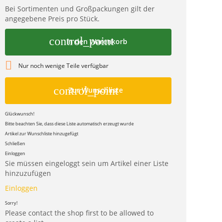
Bei Sortimenten und Großpackungen gilt der
angegebene Preis pro Stück.
control_point
In den Warenkorb

Nur noch wenige Teile verfügbar
control_point
Zur Wunschliste
Glückwunsch!
Bitte beachten Sie, dass diese Liste automatisch erzeugt wurde
Artikel zur Wunschliste hinzugefügt
Schließen
Einloggen
Sie müssen eingeloggt sein um Artikel einer Liste
hinzuzufügen
Einloggen
Sorry!
Please contact the shop first to be allowed to