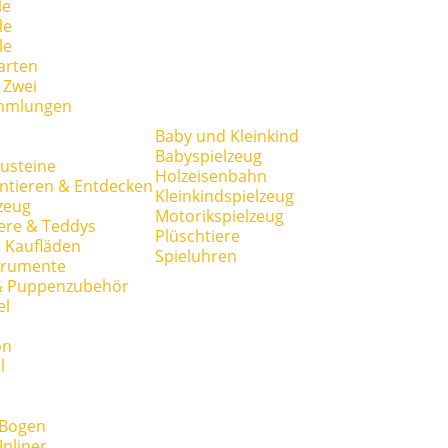
le
le
le
arten
r Zwei
mmlungen
Baby und Kleinkind
Babyspielzeug
usteine
Holzeisenbahn
ntieren & Entdecken
Kleinkindspielzeug
zeug
Motorikspielzeug
ere & Teddys
Plüschtiere
 Kaufläden
Spieluhren
trumente
& Puppenzubehör
el
on
l
 Bogen
Inliner