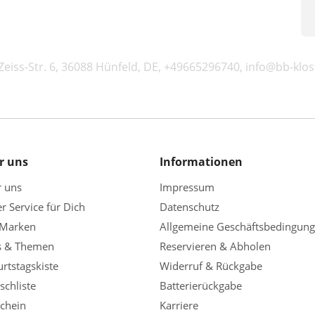
eiss-Str. 6, 36088 Hünfeld, DE, +49665296740, info@bb-kl
r uns
Informationen
r uns
Impressum
r Service für Dich
Datenschutz
 Marken
Allgemeine Geschäftsbedingun
s & Themen
Reservieren & Abholen
rtstagskiste
Widerruf & Rückgabe
chliste
Batterierückgabe
chein
Karriere