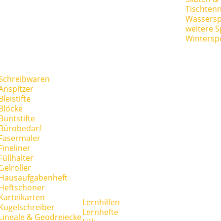
Tischtenn
Wassersp
weitere S
Wintersp
Schreibwaren
Anspitzer
Bleistifte
Blöcke
Buntstifte
Bürobedarf
Fasermaler
Fineliner
Füllhalter
Gelroller
Hausaufgabenheft
Heftschoner
Karteikarten
Lernhilfen
Kugelschreiber
Lernhefte
Lineale & Geodreiecke