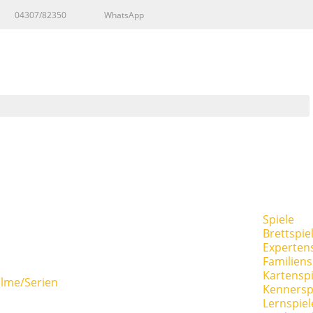
04307/82350
WhatsApp
Spiele
Brettspie
Expertens
Familiens
Kartenspi
ilme/Serien
Kennersp
Lernspiel