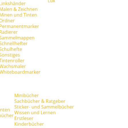
Lük
Linkshänder
Malen & Zeichnen
Minen und Tinten
Ordner
Permanentmarker
Radierer
Sammelmappen
Schnellhefter
Schulhefte
Sonstiges
Tintenroller
Wachsmaler
Whiteboardmarker
Minibücher
Sachbücher & Ratgeber
Sticker- und Sammelbücher
anten
Wissen und Lernen
bücher
Erstleser
Kinderbücher