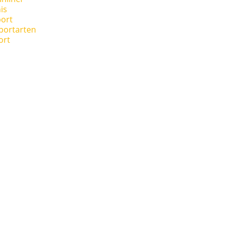
is
ort
portarten
ort