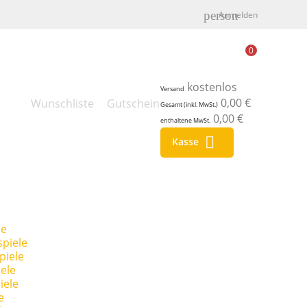
person
Anmelden
0
kostenlos
Versand
0,00 €
Wunschliste
Gutschein
Gesamt (inkl. MwSt.)
0,00 €
enthaltene MwSt.

Kasse
le
piele
piele
ele
iele
e