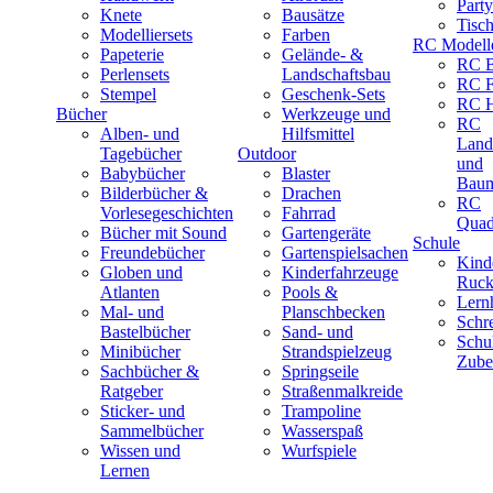
Part
Knete
Bausätze
Tisc
Modelliersets
Farben
RC Modell
Papeterie
Gelände- &
RC B
Perlensets
Landschaftsbau
RC F
Stempel
Geschenk-Sets
RC H
Bücher
Werkzeuge und
RC
Alben- und
Hilfsmittel
Land
Tagebücher
Outdoor
und
Babybücher
Blaster
Baum
Bilderbücher &
Drachen
RC
Vorlesegeschichten
Fahrrad
Quad
Bücher mit Sound
Gartengeräte
Schule
Freundebücher
Gartenspielsachen
Kind
Globen und
Kinderfahrzeuge
Ruck
Atlanten
Pools &
Lernh
Mal- und
Planschbecken
Schr
Bastelbücher
Sand- und
Schu
Minibücher
Strandspielzeug
Zube
Sachbücher &
Springseile
Ratgeber
Straßenmalkreide
Sticker- und
Trampoline
Sammelbücher
Wasserspaß
Wissen und
Wurfspiele
Lernen