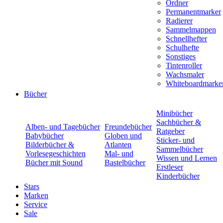
Ordner
Permanentmarker
Radierer
Sammelmappen
Schnellhefter
Schulhefte
Sonstiges
Tintenroller
Wachsmaler
Whiteboardmarke
Bücher
Minibücher
Sachbücher &
Alben- und Tagebücher
Freundebücher
Ratgeber
Babybücher
Globen und
Sticker- und
Bilderbücher &
Atlanten
Sammelbücher
Vorlesegeschichten
Mal- und
Wissen und Lernen
Bücher mit Sound
Bastelbücher
Erstleser
Kinderbücher
Stars
Marken
Service
Sale