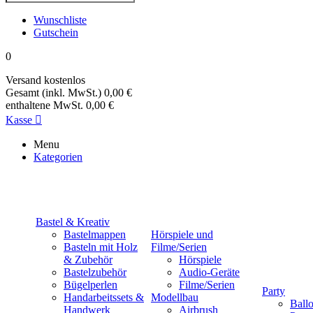
Wunschliste
Gutschein
0
Versand
kostenlos
Gesamt (inkl. MwSt.)
0,00 €
enthaltene MwSt.
0,00 €
Kasse

Menu
Kategorien
Bastel & Kreativ
Bastelmappen
Hörspiele und
Basteln mit Holz
Filme/Serien
& Zubehör
Hörspiele
Bastelzubehör
Audio-Geräte
Bügelperlen
Filme/Serien
Party
Handarbeitssets &
Modellbau
Ball
Handwerk
Airbrush