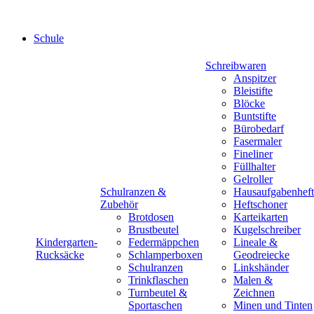
Schule
Schreibwaren
Anspitzer
Bleistifte
Blöcke
Buntstifte
Bürobedarf
Fasermaler
Fineliner
Füllhalter
Gelroller
Schulranzen &
Hausaufgabenheft
Zubehör
Heftschoner
Brotdosen
Karteikarten
Brustbeutel
Kugelschreiber
Kindergarten-
Federmäppchen
Lineale &
Rucksäcke
Schlamperboxen
Geodreiecke
Schulranzen
Linkshänder
Trinkflaschen
Malen &
Turnbeutel &
Zeichnen
Sportaschen
Minen und Tinten