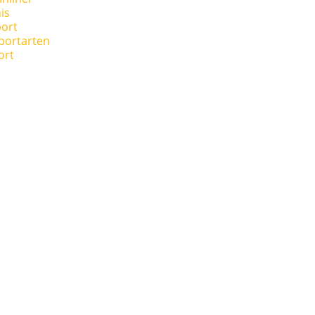
is
ort
portarten
ort