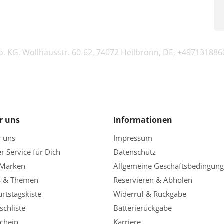
. KG, Wollhausstr. 60-62, 74072 Heilbronn, DE, +497131886
r uns
Informationen
r uns
Impressum
r Service für Dich
Datenschutz
 Marken
Allgemeine Geschäftsbedingun
s & Themen
Reservieren & Abholen
rtstagskiste
Widerruf & Rückgabe
chliste
Batterierückgabe
chein
Karriere