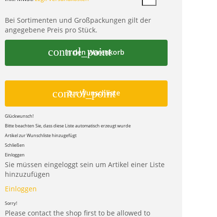
Bei Sortimenten und Großpackungen gilt der
angegebene Preis pro Stück.
control_point
In den Warenkorb
control_point
Zur Wunschliste
Glückwunsch!
Bitte beachten Sie, dass diese Liste automatisch erzeugt wurde
Artikel zur Wunschliste hinzugefügt
Schließen
Einloggen
Sie müssen eingeloggt sein um Artikel einer Liste
hinzuzufügen
Einloggen
Sorry!
Please contact the shop first to be allowed to