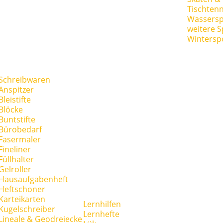
Tischtenn
Wassersp
weitere S
Wintersp
Schreibwaren
Anspitzer
Bleistifte
Blöcke
Buntstifte
Bürobedarf
Fasermaler
Fineliner
Füllhalter
Gelroller
Hausaufgabenheft
Heftschoner
Karteikarten
Lernhilfen
Kugelschreiber
Lernhefte
Lineale & Geodreiecke