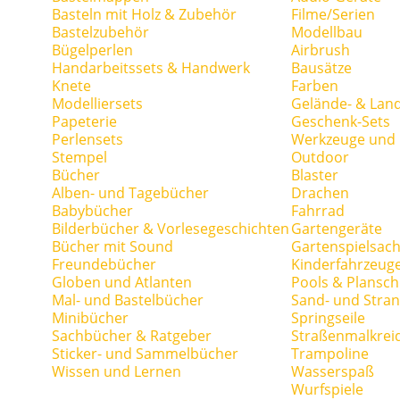
Basteln mit Holz & Zubehör
Filme/Serien
Bastelzubehör
Modellbau
Bügelperlen
Airbrush
Handarbeitssets & Handwerk
Bausätze
Knete
Farben
Modelliersets
Gelände- & Lan
Papeterie
Geschenk-Sets
Perlensets
Werkzeuge und H
Stempel
Outdoor
Bücher
Blaster
Alben- und Tagebücher
Drachen
Babybücher
Fahrrad
Bilderbücher & Vorlesegeschichten
Gartengeräte
Bücher mit Sound
Gartenspielsac
Freundebücher
Kinderfahrzeug
Globen und Atlanten
Pools & Plansc
Mal- und Bastelbücher
Sand- und Stran
Minibücher
Springseile
Sachbücher & Ratgeber
Straßenmalkrei
Sticker- und Sammelbücher
Trampoline
Wissen und Lernen
Wasserspaß
Wurfspiele