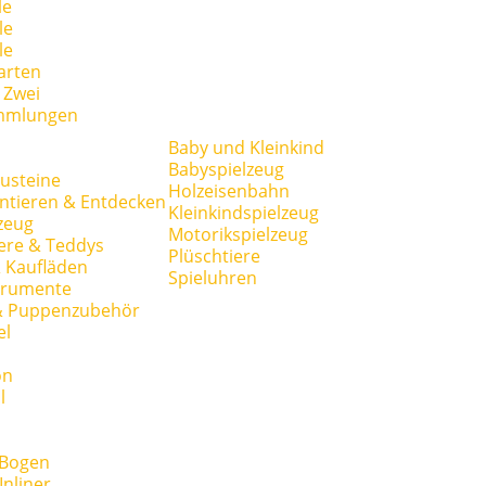
le
le
le
arten
r Zwei
mmlungen
Baby und Kleinkind
Babyspielzeug
usteine
Holzeisenbahn
ntieren & Entdecken
Kleinkindspielzeug
zeug
Motorikspielzeug
ere & Teddys
Plüschtiere
 Kaufläden
Spieluhren
trumente
& Puppenzubehör
el
on
l
 Bogen
Inliner