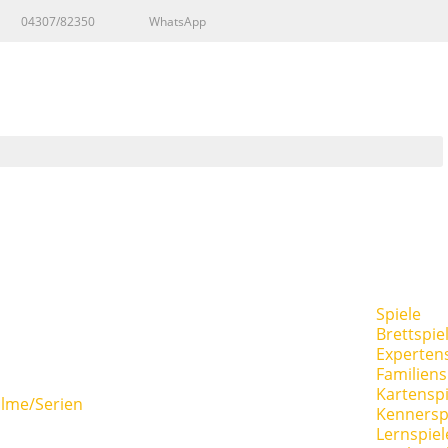
04307/82350
WhatsApp
Spiele
Brettspie
Expertens
Familiens
Kartenspi
ilme/Serien
Kennersp
Lernspiel