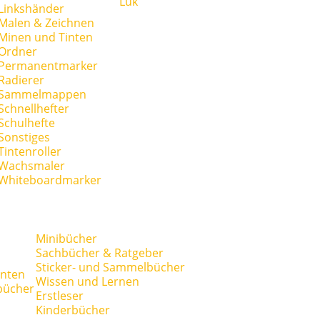
Lük
Linkshänder
Malen & Zeichnen
Minen und Tinten
Ordner
Permanentmarker
Radierer
Sammelmappen
Schnellhefter
Schulhefte
Sonstiges
Tintenroller
Wachsmaler
Whiteboardmarker
Minibücher
Sachbücher & Ratgeber
Sticker- und Sammelbücher
anten
Wissen und Lernen
bücher
Erstleser
Kinderbücher