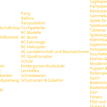
Logikspie
Partyspie
Reisespie
Party
Sammelk
Ballons
Spiele fü
Partyzubehör
Spielesa
dschaftsbau
Tischgedecke
Tabletop
RC Modelle
Spielzeug
ilfsmittel
RC Boote
Klemmba
RC Fahrzeuge
Experime
RC Helicopter
Holzspiel
RC Landwirtschaft und Baumaschinen
Kuschelti
RC Quadrocopter
Küchen &
Schule
Musikins
hen
Kindergarten-Rucksäcke
Puppen 
e
Lernhilfen
Rollenspi
hbecken
Schreibwaren
Sport
dspielzeug
Schulranzen & Zubehör
Badmint
Basketbal
de
Dart
Fitness
Pfeil und
Skaten & 