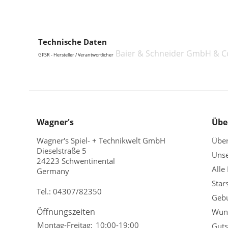
Technische Daten
Baier & Schneider GmbH & Co
GPSR - Hersteller / Verantwortlicher
Wagner's
Übe
Wagner's Spiel- + Technikwelt GmbH
Übe
Dieselstraße 5
Unse
24223 Schwentinental
Alle
Germany
Star
Tel.:
04307/82350
Gebu
Öffnungszeiten
Wuns
Montag-Freitag:
10:00-19:00
Guts