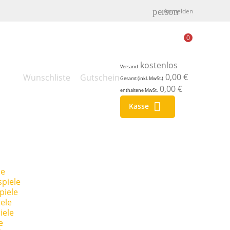
person
Anmelden
0
kostenlos
Versand
0,00 €
Wunschliste
Gutschein
Gesamt (inkl. MwSt.)
0,00 €
enthaltene MwSt.

Kasse
le
piele
piele
ele
iele
e