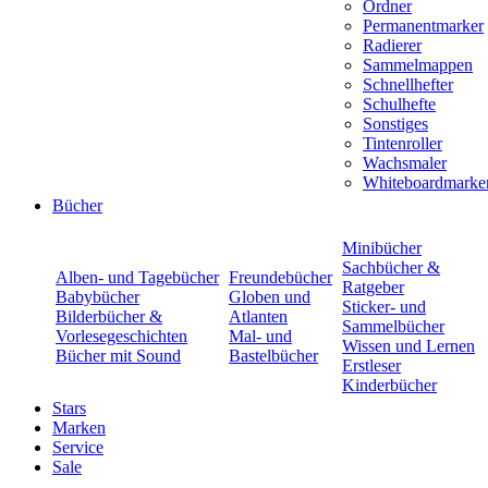
Ordner
Permanentmarker
Radierer
Sammelmappen
Schnellhefter
Schulhefte
Sonstiges
Tintenroller
Wachsmaler
Whiteboardmarke
Bücher
Minibücher
Sachbücher &
Alben- und Tagebücher
Freundebücher
Ratgeber
Babybücher
Globen und
Sticker- und
Bilderbücher &
Atlanten
Sammelbücher
Vorlesegeschichten
Mal- und
Wissen und Lernen
Bücher mit Sound
Bastelbücher
Erstleser
Kinderbücher
Stars
Marken
Service
Sale