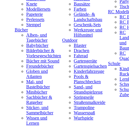
Part
Knete
Bausätze
Tisc
Modelliersets
Farben
RC Modell
Papeterie
Gelände- &
RC B
Perlensets
Landschaftsbau
RC F
Stempel
Geschenk-Sets
RC H
Bücher
Werkzeuge und
RC
Alben- und
Hilfsmittel
Land
Tagebücher
Outdoor
und
Babybücher
Blaster
Baum
Bilderbücher &
Drachen
RC
Vorlesegeschichten
Fahrrad
Quad
Bücher mit Sound
Gartengeräte
Schule
Freundebücher
Gartenspielsachen
Kind
Globen und
Kinderfahrzeuge
Ruck
Atlanten
Pools &
Lernh
Mal- und
Planschbecken
Schr
Bastelbücher
Sand- und
Schu
Minibücher
Strandspielzeug
Zube
Sachbücher &
Springseile
Ratgeber
Straßenmalkreide
Sticker- und
Trampoline
Sammelbücher
Wasserspaß
Wissen und
Wurfspiele
Lernen