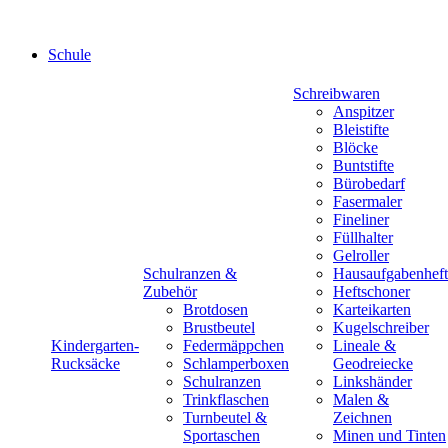
Schule
Schreibwaren
Anspitzer
Bleistifte
Blöcke
Buntstifte
Bürobedarf
Fasermaler
Fineliner
Füllhalter
Gelroller
Schulranzen &
Hausaufgabenheft
Zubehör
Heftschoner
Brotdosen
Karteikarten
Brustbeutel
Kugelschreiber
Kindergarten-
Federmäppchen
Lineale &
Rucksäcke
Schlamperboxen
Geodreiecke
Schulranzen
Linkshänder
Trinkflaschen
Malen &
Turnbeutel &
Zeichnen
Sportaschen
Minen und Tinten