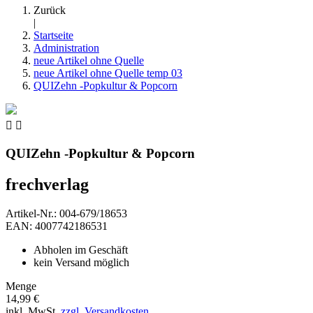
Zurück
|
Startseite
Administration
neue Artikel ohne Quelle
neue Artikel ohne Quelle temp 03
QUIZehn -Popkultur & Popcorn


QUIZehn -Popkultur & Popcorn
frechverlag
Artikel-Nr.: 004-679/18653
EAN: 4007742186531
Abholen im Geschäft
kein Versand möglich
Menge
14,99 €
inkl. MwSt.
zzgl. Versandkosten