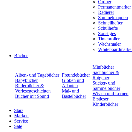
Ordner
Permanentmarker
Radierer
Sammelmappen
Schnellhefter
Schulhefte
Sonstiges
Tintenroller
Wachsmaler
Whiteboardmarke
Bücher
Minibücher
Sachbücher &
Alben- und Tagebücher
Freundebücher
Ratgeber
Babybücher
Globen und
Sticker- und
Bilderbücher &
Atlanten
Sammelbücher
Vorlesegeschichten
Mal- und
Wissen und Lernen
Bücher mit Sound
Bastelbücher
Erstleser
Kinderbücher
Stars
Marken
Service
Sale