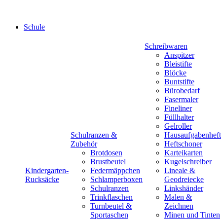
Schule
Schreibwaren
Anspitzer
Bleistifte
Blöcke
Buntstifte
Bürobedarf
Fasermaler
Fineliner
Füllhalter
Gelroller
Schulranzen &
Hausaufgabenheft
Zubehör
Heftschoner
Brotdosen
Karteikarten
Brustbeutel
Kugelschreiber
Kindergarten-
Federmäppchen
Lineale &
Rucksäcke
Schlamperboxen
Geodreiecke
Schulranzen
Linkshänder
Trinkflaschen
Malen &
Turnbeutel &
Zeichnen
Sportaschen
Minen und Tinten