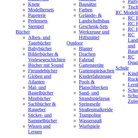
Part
Knete
Bausätze
Tisc
Modelliersets
Farben
RC Modell
Papeterie
Gelände- &
RC B
Perlensets
Landschaftsbau
RC F
Stempel
Geschenk-Sets
RC H
Bücher
Werkzeuge und
RC
Alben- und
Hilfsmittel
Land
Tagebücher
Outdoor
und
Babybücher
Blaster
Baum
Bilderbücher &
Drachen
RC
Vorlesegeschichten
Fahrrad
Quad
Bücher mit Sound
Gartengeräte
Schule
Freundebücher
Gartenspielsachen
Kind
Globen und
Kinderfahrzeuge
Ruck
Atlanten
Pools &
Lernh
Mal- und
Planschbecken
Schr
Bastelbücher
Sand- und
Schu
Minibücher
Strandspielzeug
Zube
Sachbücher &
Springseile
Ratgeber
Straßenmalkreide
Sticker- und
Trampoline
Sammelbücher
Wasserspaß
Wissen und
Wurfspiele
Lernen