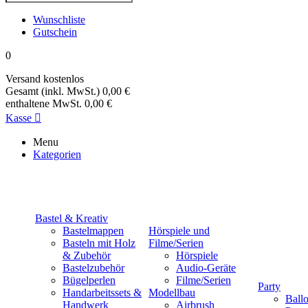
Wunschliste
Gutschein
0
Versand
kostenlos
Gesamt (inkl. MwSt.)
0,00 €
enthaltene MwSt.
0,00 €
Kasse

Menu
Kategorien
Bastel & Kreativ
Bastelmappen
Hörspiele und
Basteln mit Holz
Filme/Serien
& Zubehör
Hörspiele
Bastelzubehör
Audio-Geräte
Bügelperlen
Filme/Serien
Party
Handarbeitssets &
Modellbau
Ball
Handwerk
Airbrush