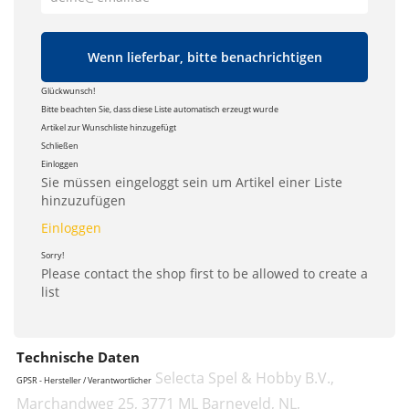
Wenn lieferbar, bitte benachrichtigen
Glückwunsch!
Bitte beachten Sie, dass diese Liste automatisch erzeugt wurde
Artikel zur Wunschliste hinzugefügt
Schließen
Einloggen
Sie müssen eingeloggt sein um Artikel einer Liste
hinzuzufügen
Einloggen
Sorry!
Please contact the shop first to be allowed to create a
list
Technische Daten
Selecta Spel & Hobby B.V.,
GPSR - Hersteller / Verantwortlicher
Marchandweg 25, 3771 ML Barneveld, NL,