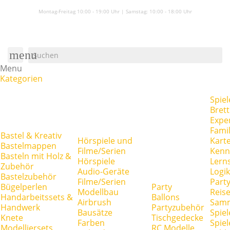
Montag-Freitag 10:00 - 19:00 Uhr | Samstag:
10:00 - 18:00 Uhr
menu
Menu
Kategorien
Spiel
Brett
Expe
Famil
Bastel & Kreativ
Hörspiele und
Kart
Bastelmappen
Filme/Serien
Kenn
Basteln mit Holz &
Hörspiele
Lerns
Zubehör
Audio-Geräte
Logik
Bastelzubehör
Filme/Serien
Party
Bügelperlen
Party
Modellbau
Reise
Handarbeitssets &
Ballons
Airbrush
Samm
Handwerk
Partyzubehör
Bausätze
Spiel
Knete
Tischgedecke
Farben
Spie
Modelliersets
RC Modelle