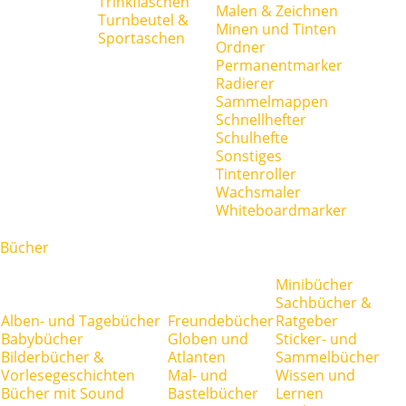
Trinkflaschen
Malen & Zeichnen
Turnbeutel &
Minen und Tinten
Sportaschen
Ordner
Permanentmarker
Radierer
Sammelmappen
Schnellhefter
Schulhefte
Sonstiges
Tintenroller
Wachsmaler
Whiteboardmarker
Bücher
Minibücher
Sachbücher &
Alben- und Tagebücher
Freundebücher
Ratgeber
Babybücher
Globen und
Sticker- und
Bilderbücher &
Atlanten
Sammelbücher
Vorlesegeschichten
Mal- und
Wissen und
Bücher mit Sound
Bastelbücher
Lernen