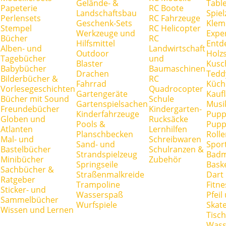
Gelände- &
Tabl
Papeterie
RC Boote
Landschaftsbau
Spie
Perlensets
RC Fahrzeuge
Geschenk-Sets
Klem
Stempel
RC Helicopter
Werkzeuge und
Expe
Bücher
RC
Hilfsmittel
Entd
Alben- und
Landwirtschaft
Outdoor
Holz
Tagebücher
und
Blaster
Kusc
Babybücher
Baumaschinen
Drachen
Tedd
Bilderbücher &
RC
Fahrrad
Küch
Vorlesegeschichten
Quadrocopter
Gartengeräte
Kauf
Bücher mit Sound
Schule
Gartenspielsachen
Musi
Freundebücher
Kindergarten-
Kinderfahrzeuge
Pupp
Globen und
Rucksäcke
Pools &
Pupp
Atlanten
Lernhilfen
Planschbecken
Rolle
Mal- und
Schreibwaren
Sand- und
Spor
Bastelbücher
Schulranzen &
Strandspielzeug
Badm
Minibücher
Zubehör
Springseile
Baske
Sachbücher &
Straßenmalkreide
Dart
Ratgeber
Trampoline
Fitne
Sticker- und
Wasserspaß
Pfei
Sammelbücher
Wurfspiele
Skate
Wissen und Lernen
Tisc
Wass