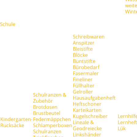
weit
Wint
Schule
Schreibwaren
Anspitzer
Bleistifte
Blöcke
Buntstifte
Bürobedarf
Fasermaler
Fineliner
Füllhalter
Gelroller
Schulranzen &
Hausaufgabenheft
Zubehör
Heftschoner
Brotdosen
Karteikarten
Brustbeutel
Kugelschreiber
Lernhilf
Kindergarten-
Federmäppchen
Lineale &
Lernhef
Rucksäcke
Schlamperboxen
Geodreiecke
Lük
Schulranzen
Linkshänder